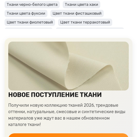
Ткани черно-белого цвета
Ткани цвета хаки
Ткани цвета фуксии
Цвет ткани фисташковый
Цвет ткани фиолетовый
Цвет ткани терракотовый
Цвет ткани сиреневый
Цвет ткани синий и темно-синий
Цвет ткани серый + оттенки: темные и светлые
Цвет ткани салатовый
Цвет ткани розовый
Ткани цвета пудра
Ткани персикового цвета
Ткани оранжевого цвета
Ткани оливкового цвета
Цвет ткани мятный
Ткани цвета айвори, молочные оттенки
Ткани лимонного цвета
Ткани красного цвета разных оттенков
НОВОЕ ПОСТУПЛЕНИЕ ТКАНИ
Ткани кораллового цвета
Ткани цвета какао
Получили новую коллекцию тканей 2026, трендовые
Изумрудный цвет ткани
Ткани зеленого цвета
оттенки, натуральные, смесовые и синтетические виды
материалов уже ждут вас в нашем обновленном
Ткани желтого цвета
Ткани цвета индиго
каталоге ткани!
Цвет ткани бордовый
Купить ткань белого цвета