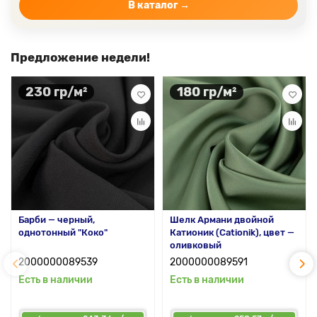
Цвет ткани бежевый
В каталог →
Предложение недели!
230 гр/м²
180 гр/м²
Барби — черный,
Шелк Армани двойной
однотонный "Коко"
Катионик (Cationik), цвет —
оливковый
2000000089539
2000000089591
Есть в наличии
Есть в наличии