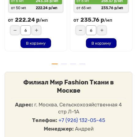
от 6 мп
243.36 р/мп
от 6 мп
258.57 р/мп
от 50 мп
222.24 р/мп
от 65 мп
235.76 р/мп
222.24 р
235.76 р
от
от
/мп
/мп
В корзину
В корзину
Филиал Мир Fashion Ткани в
Москве
Адрес:
г. Москва, Сельскохозяйственная 4
стр Л-1А
Телефон:
+7 (926) 132-05-45
Менеджер:
Андрей