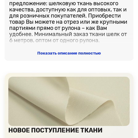
предложение: шелковую ткань высокого
качества, доступную как для оптовых, так и
для розничных покупателей. Приобрести
товар Вы можете на отрез или же крупными
партиями прямо от рулона – как Вам
удобнее. Минимальный заказ ткани шелк от
6 метров, оптом от одного рулона.
В нашем ассортименте представлено
Показать описание полностью
множество цветов и оттенков шелкового
материала. Неважно, ищете ли Вы
классические однотонные варианты или
предпочитаете шелк с уникальными
принтовыми рисунками – у нас есть всё,
чтобы удовлетворить потребности в
создании неповторимых образов.
Мы понимаем, насколько важно быть
уверенным в качестве материала, поэтому
предлагаем возможность заказать
бесплатные образцы ткани прямо из
каталога нашего интернет-магазина. Таким
НОВОЕ ПОСТУПЛЕНИЕ ТКАНИ
образом, Вы можете лично затронуть