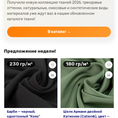
изысканность шелка и принять вдумчивое
Получили новую коллекцию тканей 2026, трендовые
решение перед оформлением заказа.
оттенки, натуральные, смесовые и синтетические виды
Для удобства мы осуществляем быструю
материалов уже ждут вас в нашем обновленном
отправку со своего склада по всей России и
каталоге ткани!
странам СНГ. Вы можете быть уверены, что
заказ будет доставлен оперативно и с
В каталог →
должной заботой.
Предложение недели!
230 гр/м²
180 гр/м²
Барби — черный,
Шелк Армани двойной
однотонный "Коко"
Катионик (Cationik), цвет —