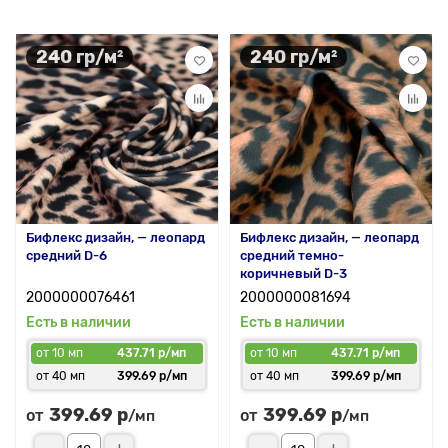
240 гр/м²
240 гр/м²
Бифлекс дизайн, — леопард
Бифлекс дизайн, — леопард
средний D-6
средний темно-
коричневый D-3
2000000076461
2000000081694
Есть в наличии
Есть в наличии
от 10 мп
437.71 р/мп
от 10 мп
437.71 р/мп
от 40 мп
399.69 р/мп
от 40 мп
399.69 р/мп
399.69 р
399.69 р
от
от
/мп
/мп