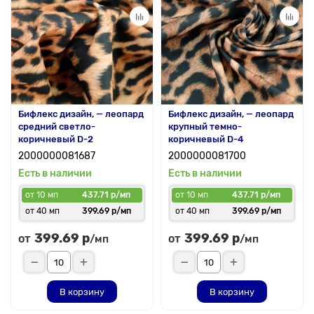
Бифлекс дизайн, — леопард
Бифлекс дизайн, — леопард
средний светло-
крупный темно-
коричневый D-2
коричневый D-4
2000000081687
2000000081700
Есть в наличии
Есть в наличии
от 10 мп
437.71 р/мп
от 10 мп
437.71 р/мп
от 40 мп
399.69 р/мп
от 40 мп
399.69 р/мп
399.69 р
399.69 р
от
от
/мп
/мп
В корзину
В корзину