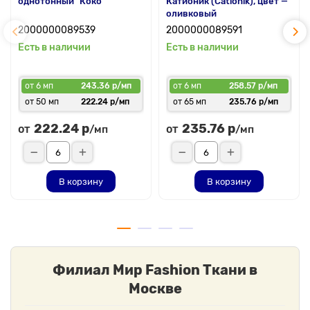
однотонный "Коко"
Катионик (Cationik), цвет —
оливковый
2000000089539
2000000089591
Есть в наличии
Есть в наличии
от 6 мп
243.36 р/мп
от 6 мп
258.57 р/мп
от 50 мп
222.24 р/мп
от 65 мп
235.76 р/мп
222.24 р
235.76 р
от
от
/мп
/мп
В корзину
В корзину
Филиал Мир Fashion Ткани в
Москве