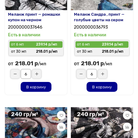
Меланж принт — ромашки
Меланж Сандра , принт —
купон на черном
голубые цветы на сером
2000000037646
2000000036793
Есть в наличии
Есть в наличии
от 6 мп
239.14 р/мп
от 6 мп
239.14 р/мп
от 30 мп
218.01 р/мп
от 30 мп
218.01 р/мп
218.01 р
218.01 р
от
от
/мп
/мп
В корзину
В корзину
240 гр/м²
240 гр/м²