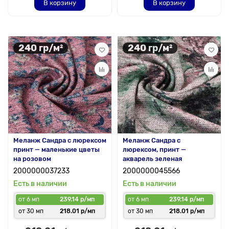
В корзину
В корзину
240 гр/м²
240 гр/м²
Меланж Сандра с люрексом
Меланж Сандра с
принт — маленькие цветы
люрексом, принт —
на розовом
акварель зеленая
2000000037233
2000000045566
Есть в наличии
Есть в наличии
от 6 мп
239.14 р/мп
от 6 мп
239.14 р/мп
от 30 мп
218.01 р/мп
от 30 мп
218.01 р/мп