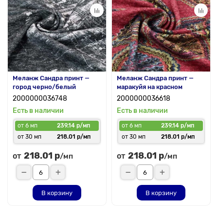
Меланж Сандра принт —
Меланж Сандра принт —
город черно/белый
маракуйя на красном
2000000036748
2000000036618
Есть в наличии
Есть в наличии
от 6 мп
239.14 р/мп
от 6 мп
239.14 р/мп
от 30 мп
218.01 р/мп
от 30 мп
218.01 р/мп
218.01 р
218.01 р
от
от
/мп
/мп
В корзину
В корзину