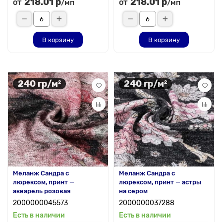
218.01 р
218.01 р
от
от
/мп
/мп
В корзину
В корзину
240 гр/м²
240 гр/м²
Меланж Сандра с
Меланж Сандра с
люрексом, принт —
люрексом, принт — астры
акварель розовая
на сером
2000000045573
2000000037288
Есть в наличии
Есть в наличии