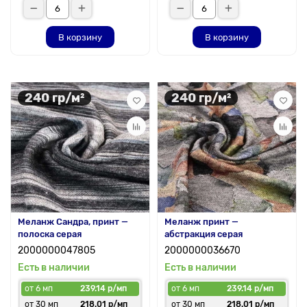
В корзину
В корзину
240 гр/м²
240 гр/м²
Меланж Сандра, принт —
Меланж принт —
полоска серая
абстракция серая
2000000047805
2000000036670
Есть в наличии
Есть в наличии
от 6 мп
239.14 р/мп
от 6 мп
239.14 р/мп
от 30 мп
218.01 р/мп
от 30 мп
218.01 р/мп