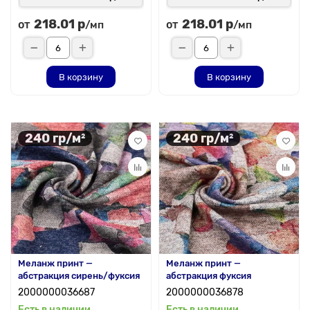
218.01 р
218.01 р
от
от
/мп
/мп
В корзину
В корзину
240 гр/м²
240 гр/м²
Меланж принт —
Меланж принт —
абстракция сирень/фуксия
абстракция фуксия
2000000036687
2000000036878
Есть в наличии
Есть в наличии