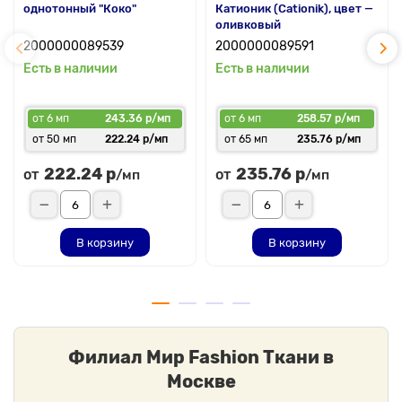
однотонный "Коко"
Катионик (Cationik), цвет —
оливковый
2000000089539
2000000089591
Есть в наличии
Есть в наличии
от 6 мп
243.36 р/мп
от 6 мп
258.57 р/мп
от 50 мп
222.24 р/мп
от 65 мп
235.76 р/мп
222.24 р
235.76 р
от
от
/мп
/мп
В корзину
В корзину
Филиал Мир Fashion Ткани в
Москве