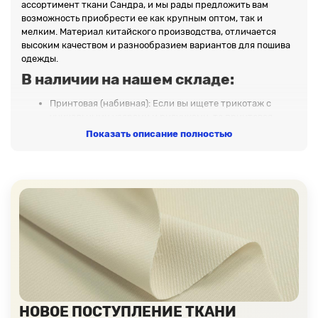
ассортимент ткани Сандра, и мы рады предложить вам
возможность приобрести ее как крупным оптом, так и
мелким. Материал китайского производства, отличается
высоким качеством и разнообразием вариантов для пошива
одежды.
В наличии на нашем складе:
Принтовая (набивная): Если вы ищете трикотаж с
уникальными узорами и рисунками, то принтовая
Сандра — ваш выбор. Эта ткань подойдет для пошива
Показать описание полностью
стильных нарядов.
Однотонная: идеальное решение. Ее гладкая текстура
и широкая цветовая палитра позволит создавать
элегантные и стильные изделия.
Трикотаж Сандра с люрексом: Этот блестящий
материал придаст вашим изделиям эффектное сияние
и идеально подходит для нарядов, которые
выделяются на любом мероприятии.
Состав указан в карточке товара, которые располагаются в
каталоге на сайте. Ширина 150 сантиметров.
Доставка по всем регионам России
и странам СНГ:
НОВОЕ ПОСТУПЛЕНИЕ ТКАНИ