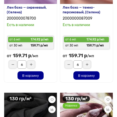
Лен бохо — сиреневый,
Лен бохо — темно-
(Селена)
персиковый, (Селена)
2000000078700
2000000087009
Есть в наличии
Есть в наличии
от 6 мп
174.92 р/мп
от 6 мп
174.92 р/мп
от 30 мп
159.71 р/мп
от 30 мп
159.71 р/мп
159.71 р
159.71 р
от
от
/мп
/мп
В корзину
В корзину
130 гр/м²
130 гр/м²
Новинка