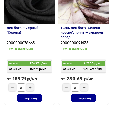
Лен бохо — черный,
Ткань Лен бохо "Селена
(Селена)
креспо", принт — акварель
бордо
2000000078663
2000000091433
Есть в наличии
Есть в наличии
от 6 мп
174.92 р/мп
от 6 мп
252.66 р/мп
от 30 мп
159.71 р/мп
от 30 мп
230.69 р/мп
159.71 р
230.69 р
от
от
/мп
/мп
В корзину
В корзину