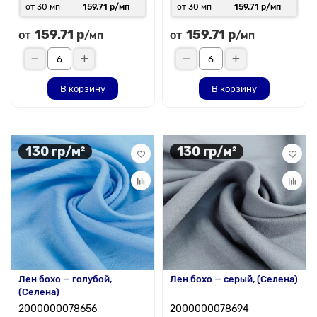
от 30 мп
159.71 р/мп
от 30 мп
159.71 р/мп
159.71 р
159.71 р
от
от
/мп
/мп
В корзину
В корзину
130 гр/м²
130 гр/м²
Лен бохо — голубой,
Лен бохо — серый, (Селена)
(Селена)
2000000078656
2000000078694