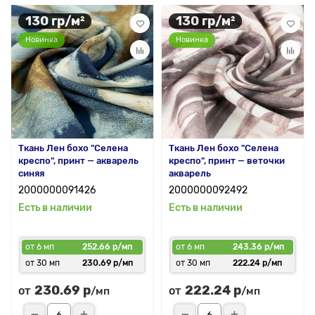
130 гр/м²
130 гр/м²
Новинка
Новинка
Ткань Лен бохо "Селена
Ткань Лен бохо "Селена
креспо", принт — акварель
креспо", принт — веточки
синяя
акварель
2000000091426
2000000092492
Есть в наличии
Есть в наличии
от 6 мп
252.66 р/мп
от 6 мп
243.36 р/мп
от 30 мп
230.69 р/мп
от 30 мп
222.24 р/мп
230.69 р
222.24 р
от
от
/мп
/мп