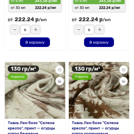
от 6 мп
243.36 р/мп
от 6 мп
243.36 р/мп
от 30 мп
222.24 р/мп
от 30 мп
222.24 р/мп
222.24 р
222.24 р
от
от
/мп
/мп
В корзину
В корзину
130 гр/м²
130 гр/м²
Новинка
Новинка
Ткань Лен бохо "Селена
Ткань Лен бохо "Селена
креспо", принт — огурцы
креспо", принт — огурцы
купон бежевые
купон коричневые