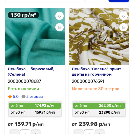
130 гр/м²
Лен бохо — бирюзовый,
Лен бохо "Селена", принт —
(Селена)
цветы на горчичном
2000000078687
2000000076591
Есть в наличии
Мало: менее 30 метров
5.0
2 отзыва
от 6 мп
174.92 р/мп
от 6 мп
262.80 р/мп
от 30 мп
159.71 р/мп
от 30 мп
239.98 р/мп
159.71 р
239.98 р
от
от
/мп
/мп