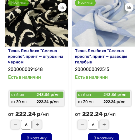
Новинка
Новинка
Ткань Лен бохо "Селена
Ткань Лен бохо "Селена
креспо", принт — огурцы на
креспо", принт — разводы
черном
голубые
2000000091648
2000000092515
Есть в наличии
Есть в наличии
от 6 мп
243.36 р/мп
от 6 мп
243.36 р/мп
от 30 мп
222.24 р/мп
от 30 мп
222.24 р/мп
222.24 р
222.24 р
от
от
/мп
/мп
В корзину
В корзину