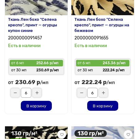
Ткань Лен бохо "Селена
Ткань Лен бохо "Селена
креспо", принт — огурцы
креспо", принт — огурцы на
купон синие
бежевом
2000000091457
2000000091655
Есть в наличии
Есть в наличии
от 6 мп
252.66 р/мп
от 6 мп
243.36 р/мп
от 30 мп
230.69 р/мп
от 30 мп
222.24 р/мп
230.69 р
222.24 р
от
от
/мп
/мп
В корзину
В корзину
130 гр/м²
130 гр/м²