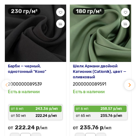
интернет-магазине Mir Fashion
Ткани!
230 гр/м²
180 гр/м²
Оформите заказ в любое время с нашего склада и получите
Ткань Атлас стрейч с лучшей стоимостью. С таким
материалом разрабатывать неповторимые образы –
настоящее вдохновение!
Барби — черный,
Шелк Армани двойной
однотонный "Коко"
Катионик (Cationik), цвет —
оливковый
2000000089539
2000000089591
Есть в наличии
Есть в наличии
от 6 мп
243.36 р/мп
от 6 мп
258.57 р/мп
от 50 мп
222.24 р/мп
от 65 мп
235.76 р/мп
222.24 р
235.76 р
от
от
/мп
/мп