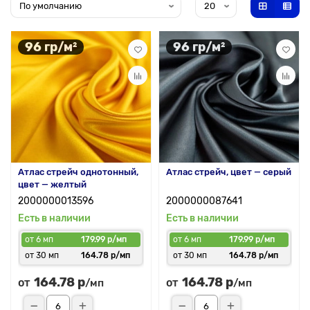
96 гр/м²
96 гр/м²
Атлас стрейч однотонный,
Атлас стрейч, цвет — серый
цвет — желтый
2000000013596
2000000087641
Есть в наличии
Есть в наличии
от 6 мп
179.99 р/мп
от 6 мп
179.99 р/мп
от 30 мп
164.78 р/мп
от 30 мп
164.78 р/мп
164.78 р
164.78 р
от
от
/мп
/мп