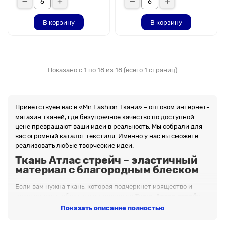
В корзину
В корзину
Показано с 1 по 18 из 18 (всего 1 страниц)
Приветствуем вас в «Mir Fashion Ткани» – оптовом интернет-
магазин тканей, где безупречное качество по доступной
цене превращают ваши идеи в реальность. Мы собрали для
вас огромный каталог текстиля. Именно у нас вы сможете
реализовать любые творческие идеи.
Ткань Атлас стрейч – эластичный
материал с благородным блеском
Если вам нужна ткань, которая подчеркнет изящество и
практичность, обратите внимание на
Ткань Атлас стрейч
.
Этот материал станет отличной основой для пошива одежды
Показать описание полностью
и декора. Попробовать в работе материалы из нашего
каталога – означает выбрать качество, экологичность и