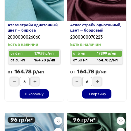
Атлас стрейч однотонный,
Атлас стрейч однотонный,
цвет — бирюза
цвет — бордовый
2000000026060
2000000070223
Есть в наличии
Есть в наличии
от 6 мп
179.99 р/мп
от 6 мп
179.99 р/мп
от 30 мп
164.78 р/мп
от 30 мп
164.78 р/мп
164.78 р
164.78 р
от
от
/мп
/мп
В корзину
В корзину
96 гр/м²
96 гр/м²