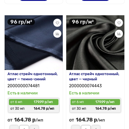
96 гр/м²
96 гр/м²
Атлас стрейч однотонный,
Атлас стрейч однотонный,
цвет — темно-синий
цвет — черный
2000000074481
2000000074443
Есть в наличии
Есть в наличии
от 6 мп
179.99 р/мп
от 6 мп
179.99 р/мп
от 30 мп
164.78 р/мп
от 30 мп
164.78 р/мп
164.78 р
164.78 р
от
от
/мп
/мп