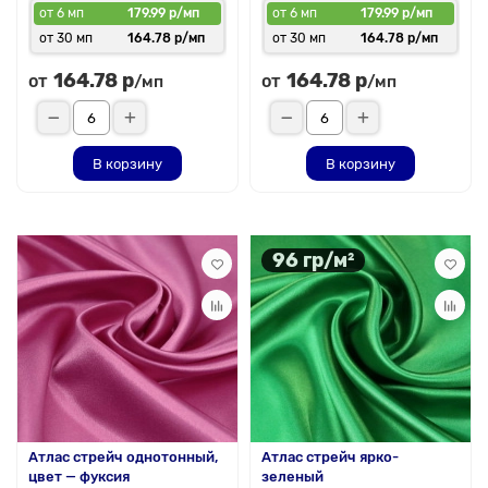
от 6 мп
179.99 р/мп
от 6 мп
179.99 р/мп
от 30 мп
164.78 р/мп
от 30 мп
164.78 р/мп
164.78 р
164.78 р
от
от
/мп
/мп
В корзину
В корзину
96 гр/м²
Атлас стрейч однотонный,
Атлас стрейч ярко-
цвет — фуксия
зеленый