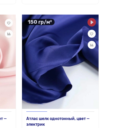
150 гр/м²
ет —
Атлас шелк однотонный, цвет —
электрик