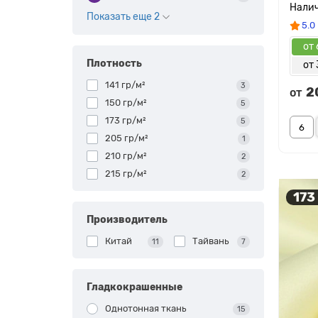
Показать еще 2
5.0
от 
Плотность
от 
141 гр/м²
3
2
от
150 гр/м²
5
173 гр/м²
5
205 гр/м²
1
210 гр/м²
2
215 гр/м²
2
173
Производитель
Китай
Тайвань
11
7
Гладкокрашенные
Однотонная ткань
15