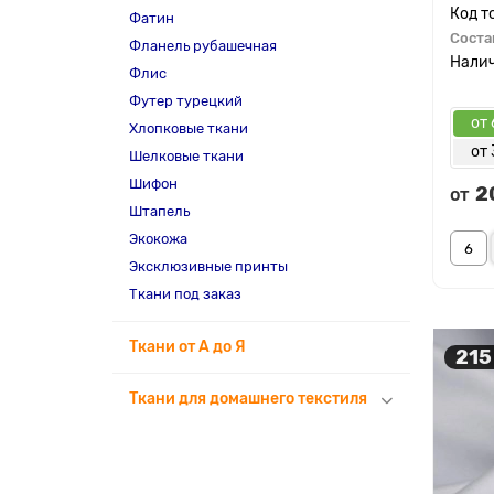
Фатин
Соста
Фланель рубашечная
Флис
Футер турецкий
от 
Хлопковые ткани
от 
Шелковые ткани
Шифон
2
от
Штапель
Экокожа
Эксклюзивные принты
Ткани под заказ
Ткани от А до Я
215
Ткани для домашнего текстиля