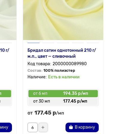
10 г/
Бридал сатин однотонный 210 г/
м.п., цвет — сливочный
2000000089980
Состав:
100% полиэстер
Есть в наличии
п
от 6 мп
194.35 р/мп
п
от 30 мп
177.45 р/мп
177.45 р
от
/мп
зину
В корзину