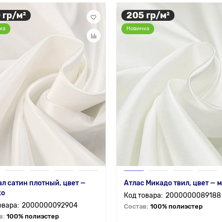
 гр/м²
205 гр/м²
ка
Новинка
л сатин плотный, цвет —
Атлас Микадо твил, цвет — 
ко
2000000089188
2000000092904
Состав:
100% полиэстер
в:
100% полиэстер