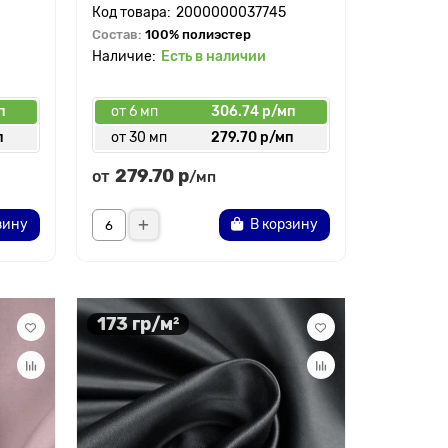
2000000037745
Состав:
100% полиэстер
Есть в наличии
п
от 6 мп
306.74 р/мп
п
от 30 мп
279.70 р/мп
279.70 р
от
/мп
зину
В корзину
173 гр/м²