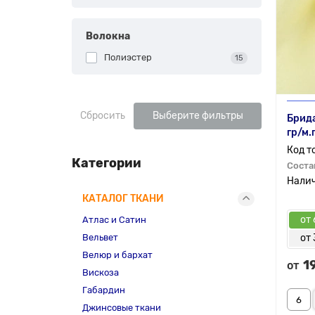
Волокна
Полиэстер
15
Сбросить
Выберите фильтры
Брида
гр/м.
Категории
Соста
КАТАЛОГ ТКАНИ
от 
Атлас и Сатин
Вельвет
от 
Велюр и бархат
1
от
Вискоза
Габардин
Джинсовые ткани