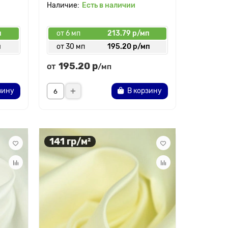
Есть в наличии
п
от 6 мп
213.79 р/мп
п
от 30 мп
195.20 р/мп
195.20 р
от
/мп
зину
В корзину
141 гр/м²