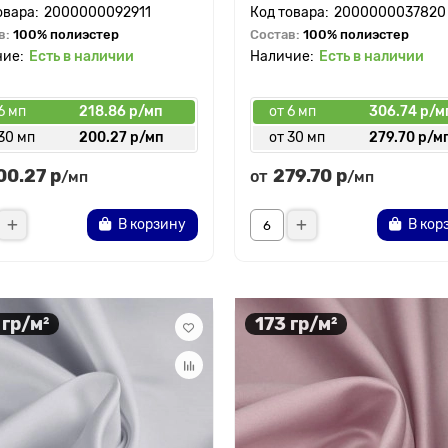
2000000092911
2000000037820
в:
100% полиэстер
Состав:
100% полиэстер
Есть в наличии
Есть в наличии
6 мп
218.86 р/мп
от 6 мп
306.74 р/м
30 мп
200.27 р/мп
от 30 мп
279.70 р/м
00.27 р
279.70 р
от
/мп
/мп
В корзину
В кор
 гр/м²
173 гр/м²