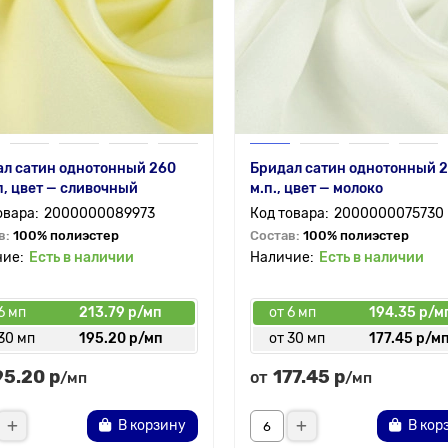
л сатин однотонный 260
Бридал сатин однотонный 2
п, цвет — сливочный
м.п., цвет — молоко
2000000089973
2000000075730
в:
100% полиэстер
Состав:
100% полиэстер
Есть в наличии
Есть в наличии
6 мп
213.79 р/мп
от 6 мп
194.35 р/м
30 мп
195.20 р/мп
от 30 мп
177.45 р/м
95.20 р
177.45 р
от
/мп
/мп
В корзину
В кор