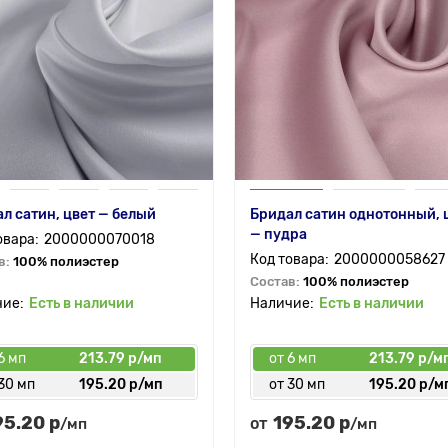
л сатин, цвет — белый
Бридал сатин однотонный, 
— пудра
2000000070018
2000000058627
в:
100% полиэстер
Состав:
100% полиэстер
Есть в наличии
Есть в наличии
6 мп
213.79 р/мп
от 6 мп
213.79 р/м
30 мп
195.20 р/мп
от 30 мп
195.20 р/м
95.20 р
195.20 р
от
/мп
/мп