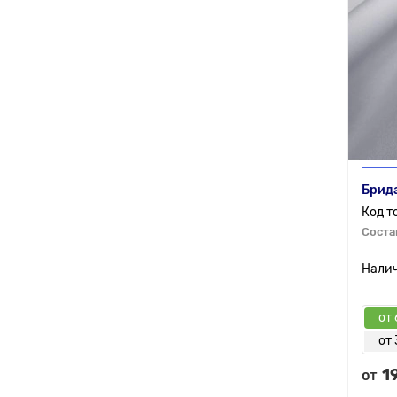
Брида
Соста
от 
от 
1
от