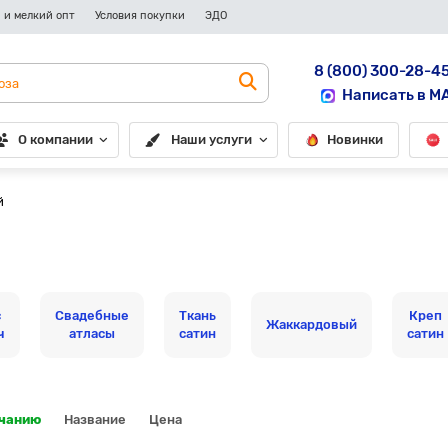
 и мелкий опт
Условия покупки
ЭДО
8 (800) 300-28-4
Написать в M
О компании
Наши услуги
Новинки
й
с
Свадебные
Ткань
Креп
Жаккардовый
ч
атласы
сатин
сатин
лчанию
Название
Цена