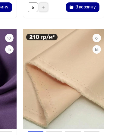
зину
В корзину
210 гр/м²