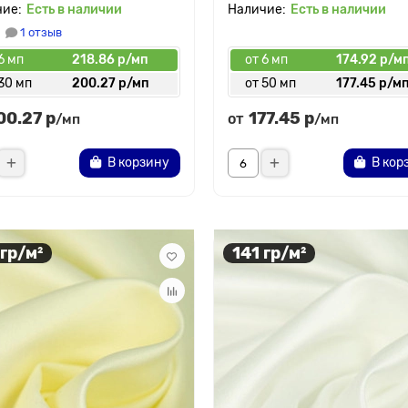
Есть в наличии
Есть в наличии
1 отзыв
6 мп
218.86 р/мп
от 6 мп
174.92 р/м
30 мп
200.27 р/мп
от 50 мп
177.45 р/м
00.27 р
177.45 р
от
/мп
/мп
В корзину
В кор
 гр/м²
141 гр/м²