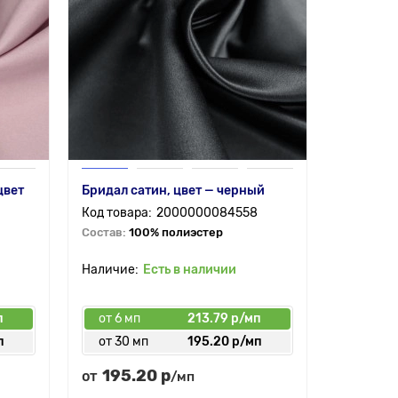
цвет
Бридал сатин, цвет — черный
2000000084558
Состав:
100% полиэстер
Есть в наличии
п
от 6 мп
213.79 р/мп
п
от 30 мп
195.20 р/мп
195.20 р
от
/мп