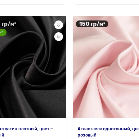
 гр/м²
150 гр/м²
ка
л сатин плотный, цвет —
Атлас шелк однотонный, цв
ый
розовый