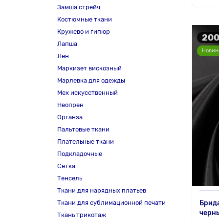
Замша стрейч
Костюмные ткани
Кружево и гипюр
200
Лапша
Новин
Лен
Маркизет вискозный
Марлевка для одежды
Мех искусственный
Неопрен
Органза
Пальтовые ткани
Плательные ткани
Подкладочные
Сетка
Тенсель
Ткани для нарядных платьев
Ткани для сублимационной печати
Брида
черн
Ткань трикотаж