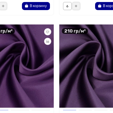
В корзину
В кор
 гр/м²
210 гр/м²