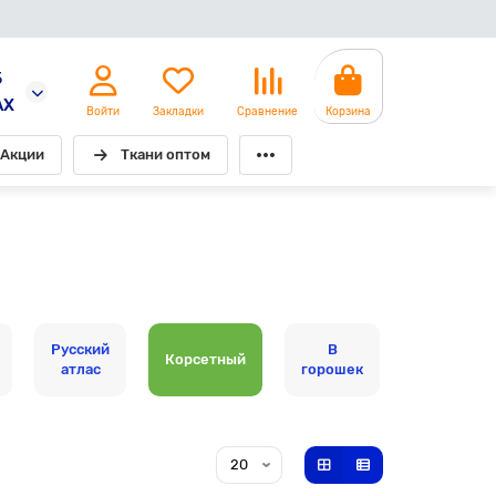
5
AX
Войти
Закладки
Сравнение
Корзина
Акции
Ткани оптом
Русский
В
На
Корсетный
атлас
горошек
хлопке