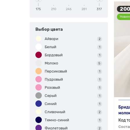
200
175
210
246
281
317
Новин
Выбор цвета
Айвори
2
Белый
1
Бордовый
1
Молоко
5
Персиковый
1
Пудровый
1
Розовый
1
Серый
1
Синий
1
Брида
Сливочный
2
моло
Темно-синий
1
Соста
Фиолетовый
2