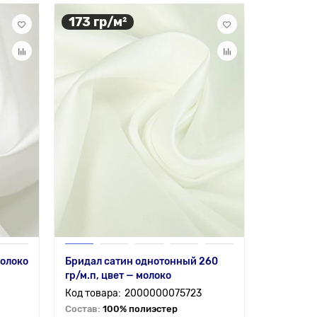
173 гр/м²
молоко
Бридал сатин однотонный 260
гр/м.п, цвет — молоко
2000000075723
Состав:
100% полиэстер