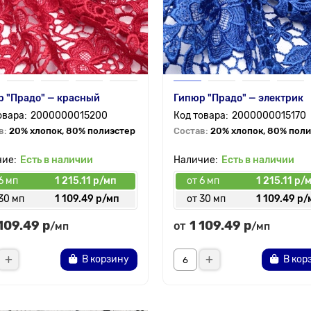
 "Прадо" — красный
Гипюр "Прадо" — электрик
2000000015200
2000000015170
в:
20% хлопок, 80% полиэстер
Состав:
20% хлопок, 80% пол
Есть в наличии
Есть в наличии
6 мп
1 215.11 р/мп
от 6 мп
1 215.11 р/
30 мп
1 109.49 р/мп
от 30 мп
1 109.49 р/
 109.49 р
1 109.49 р
от
/мп
/мп
В корзину
В кор