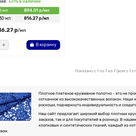
Есть в наличии
6 мп
894.01 р/мп
30 мп
816.27 р/мп
16.27 р
/мп
В корзину
Показано с 1 по 7 из 7 (всего 1 
Плотное плетеное кружевное полотно - это не про
сотканное из высококачественных волокон. Наши 
роскоши, подчеркнуть индивидуальность и создат
Наш сайт предлагает широкий выбор плотных круж
заказов, так и для покупателей в розницу. В наш
хлопковых и синтетических тканей, каждый из ко
вом.