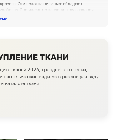
расоты. Эти полотна не только обладают
удобство. Они идеально подходят для создания
стью
айнов и текстур. Их преимущества включают в себя
ь с формами и цветами. Эти ткани идеально
а.
 уникальное и неповторимое. Наше плотное кружевное
мых смелых идей и дизайнерских фантазий.
УПЛЕНИЕ ТКАНИ
ных покупателей. Вы можете заказать у нас нужное
шой проект или небольшое хобби. Мы стремимся
цию тканей 2026, трендовые оттенки,
 и синтетические виды материалов уже ждут
м каталоге ткани!