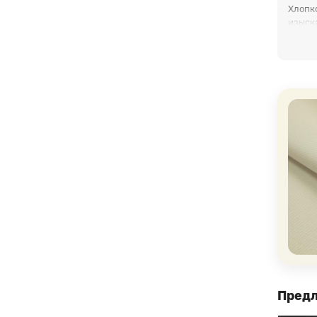
Хлопк
изыск
вечерн
Синте
высоку
подход
Покупа
полот
Мы пре
количе
предо
Предл