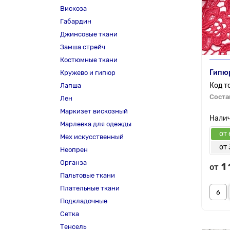
Вискоза
Габардин
Джинсовые ткани
Замша стрейч
Костюмные ткани
Гипюр
Кружево и гипюр
Лапша
Соста
Лен
Маркизет вискозный
Марлевка для одежды
от 
Мех искусственный
от 
Неопрен
Органза
1
от
Пальтовые ткани
Плательные ткани
Подкладочные
Сетка
Тенсель