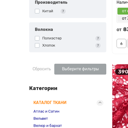
Производитель
от 
Китай
7
от 
8
от
Волокна
Полиэстер
7
Хлопок
7
Сбросить
Выберите фильтры
390
Категории
КАТАЛОГ ТКАНИ
Атлас и Сатин
Вельвет
Велюр и бархат