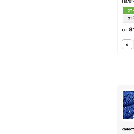
от 
от 
8
от
качест