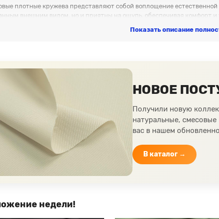
овые плотные кружева представляют собой воплощение естественной к
анным внешним видом, но и приятны на ощупь, обеспечивая комфорт и 
их нарядов, свадебных платьев, аксессуаров и декора.
Показать описание полно
тические плотные кружева предлагают невероятное разнообразие диз
ю износостойкость, легкость ухода и возможность экспериментироват
ят для модных дизайнов, костюмов, аксессуаров и интерьерного декор
я у нас, вы получаете не просто ткань, а возможность создать что-то
но открывает перед вами мир возможностей для воплощения ваших са
НОВОЕ ПОСТ
длагаем гибкую систему заказов как для оптовиков, так и для отдель
ство ткани, полностью удовлетворяя свои потребности, будь то боль
Получили новую коллек
ставить нашим клиентам наилучший сервис и качество обслуживания.
натуральные, смесовые
вас в нашем обновленно
В каталог →
ожение недели!