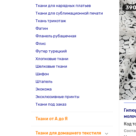
Ткани для нарядных платьев
390
Ткани для сублимационной печати
Ткань трикотаж
Фатин
Фланель рубашечная
Флис
Футер турецкий
Хлопковые ткани
Шелковые ткани
Шифон
Штапель
Экокожа
Эксклюзивные принты
Ткани под заказ
Гипю
моло
Ткани от А до Я
Соста
Ткани для домашнего текстиля