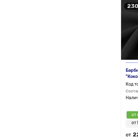
230
Барби
"Коко
Соста
от 
от 
2
от