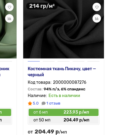
214 гр/м²
130 гр
Муслин —
оник
Костюмная ткань Пикачу, цвет —
Состав:
1
й
черный
2000000087276
Состав:
94% п/э, 6% спандекс
Есть в наличии
5.0
1 отзыв
п
от 6 мп
223.93 р/мп
от 6 мп
п
от 50 мп
204.49 р/мп
от 30 
204.49 р
159.
от
от
/мп