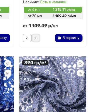
Есть в наличии
п
от 6 мп
1 215.11 р/мп
п
от 30 мп
1 109.49 р/мп
1 109.49 р
от
/мп
зину
В корзину
390 гр/м²