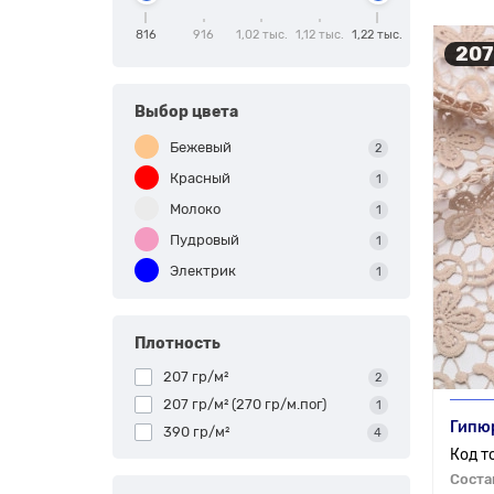
816
916
1,02 тыс.
1,12 тыс.
1,22 тыс.
207
Выбор цвета
Бежевый
2
Красный
1
Молоко
1
Пудровый
1
Электрик
1
Плотность
207 гр/м²
2
207 гр/м² (270 гр/м.пог)
1
Гипю
390 гр/м²
4
Соста