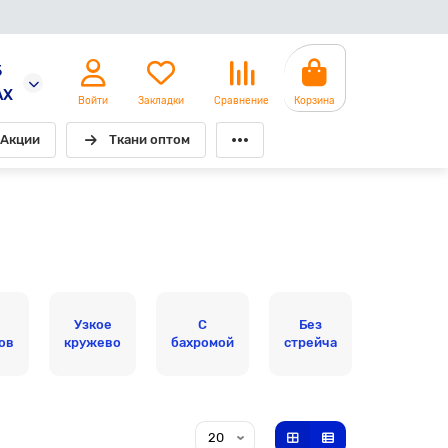
5
AX
Войти
Закладки
Сравнение
Корзина
Акции
Ткани оптом
Узкое
С
Без
ов
кружево
бахромой
стрейча