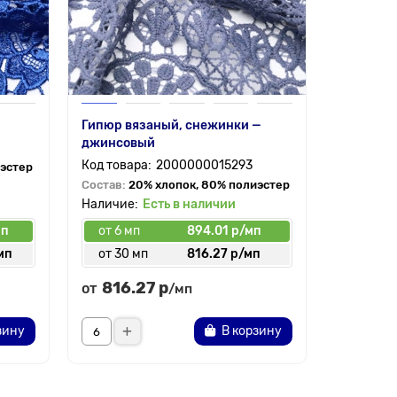
Гипюр вязаный, снежинки —
джинсовый
2000000015293
иэстер
Состав:
20% хлопок, 80% полиэстер
Есть в наличии
мп
от 6 мп
894.01 р/мп
мп
от 30 мп
816.27 р/мп
816.27 р
от
/мп
зину
В корзину