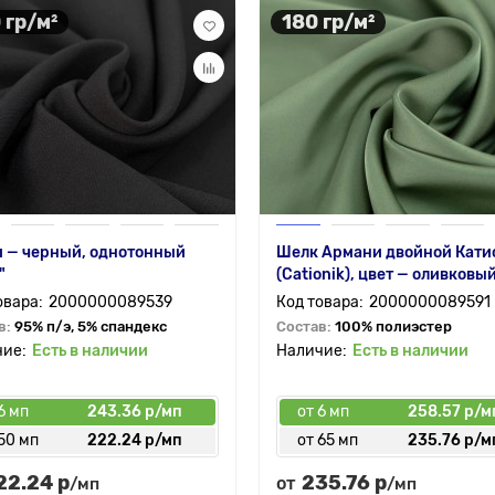
 гр/м²
180 гр/м²
 — черный, однотонный
Шелк Армани двойной Кати
"
(Cationik), цвет — оливковы
2000000089539
2000000089591
в:
95% п/э, 5% спандекс
Состав:
100% полиэстер
Есть в наличии
Есть в наличии
6 мп
243.36 р/мп
от 6 мп
258.57 р/м
50 мп
222.24 р/мп
от 65 мп
235.76 р/м
22.24 р
235.76 р
от
/мп
/мп