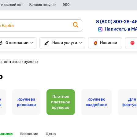
 и мелкий опт
Условия покупки
ЭДО
8 (800) 300-28-4
Написать в M
О компании
Наши услуги
Новинки
е плетеное кружево
о
Плотное
р
Кружева
Кружево
Для
плетеное
ч
реснички
свадебное
фартук
кружево
лчанию
Название
Цена