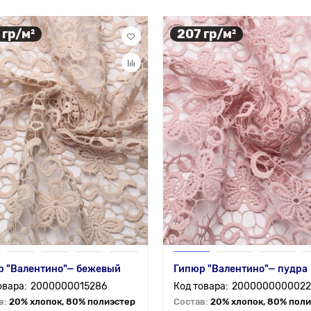
 гр/м²
207 гр/м²
р "Валентино"— бежевый
Гипюр "Валентино"— пудра
2000000015286
2000000000022
в:
20% хлопок, 80% полиэстер
Состав:
20% хлопок, 80% пол