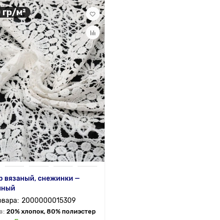
 гр/м²
р вязаный, снежинки —
чный
2000000015309
в:
20% хлопок, 80% полиэстер