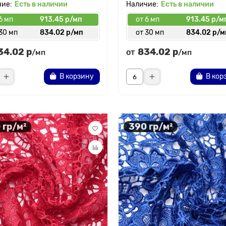
Есть в наличии
Есть в наличии
6 мп
913.45 р/мп
от 6 мп
913.45 р/м
30 мп
834.02 р/мп
от 30 мп
834.02 р/м
34.02 р
834.02 р
от
/мп
/мп
В корзину
В кор
 гр/м²
390 гр/м²