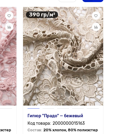
390 гр/м²
Гипюр "Прадо" — бежевый
2000000015163
иэстер
Состав:
20% хлопок, 80% полиэстер