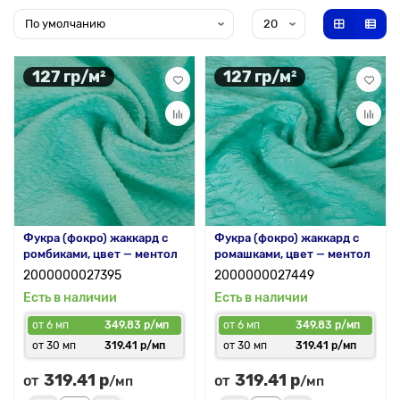
127 гр/м²
127 гр/м²
Фукра (фокро) жаккард с
Фукра (фокро) жаккард с
ромбиками, цвет — ментол
ромашками, цвет — ментол
2000000027395
2000000027449
Есть в наличии
Есть в наличии
от 6 мп
349.83 р/мп
от 6 мп
349.83 р/мп
от 30 мп
319.41 р/мп
от 30 мп
319.41 р/мп
319.41 р
319.41 р
от
от
/мп
/мп