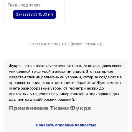
Ткань под заказ
Заказать от 1500 мп
Показано с 1 по 5 из 5 (всего 1 страниц)
Фукра — это высококачественная ткань, отличающаяся своей
уникальной текстурой и внешним видом. Этот материал
известен своими рельефными узорами, которые создаются в
процессе специального плетения и обработки. Фукра может
иметь разнообразные узоры, от геометрических до
цветочных, что делает её универсальной и подходящей для
различных дизайнерских решений.
Применение Ткани Фукра
Ткань фукра широко используется в швейной
промышленности благодаря своим эстетическим и
Показать описание полностью
функциональным характеристикам. Она применяется для: