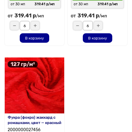
от 30 мп
319.41 р/мп
от 30 мп
319.41 р/мп
319.41 р
319.41 р
от
от
/мп
/мп
В корзину
В корзину
127 гр/м²
Фукра (фокро) жаккард с
ромашками, цвет — красный
2000000027456