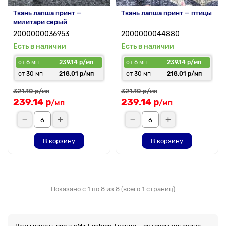
Ткань лапша принт —
Ткань лапша принт — птицы
милитари серый
2000000036953
2000000044880
Есть в наличии
Есть в наличии
от 6 мп
239.14 р/мп
от 6 мп
239.14 р/мп
от 30 мп
218.01 р/мп
от 30 мп
218.01 р/мп
321.10 р
321.10 р
/мп
/мп
239.14 р
239.14 р
/мп
/мп
В корзину
В корзину
Показано с 1 по 8 из 8 (всего 1 страниц)