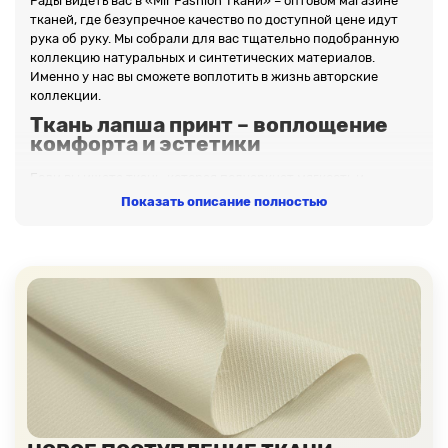
Рады видеть вас в «Mir Fashion Ткани» – оптовом магазине
тканей, где безупречное качество по доступной цене идут
рука об руку. Мы собрали для вас тщательно подобранную
коллекцию натуральных и синтетических материалов.
Именно у нас вы сможете воплотить в жизнь авторские
коллекции.
Ткань лапша принт – воплощение
комфорта и эстетики
Если вы ищете ткань, которая подчеркнет мягкость и
элегантность, обратите внимание на
Ткань лапша принт
.
Показать описание полностью
Этот материал станет отличной основой для производства
аксессуаров и декора. Попробовать в работе материалы из
нашего каталога – означает выбрать качество, экологичность
и удобство.
Почему нас выбирают?
✓
Заказываем напрямую с ведущих фабрик Китая,
Турции, Кореи и Тайваня
– без посредников.
✓
Ассортимент, насчитывающий тысячи позиций
– 5000+
позиций и 400+ категорий в наличии.
✓
Ткани отпускаются на отрез и рулонами
— крупный и