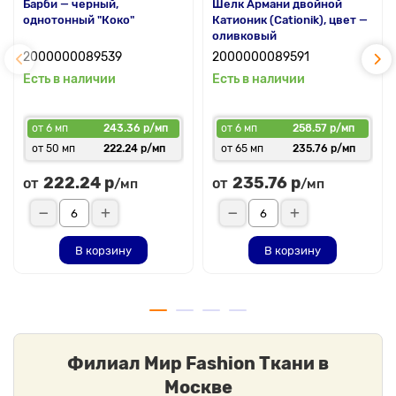
Барби — черный,
Шелк Армани двойной
однотонный "Коко"
Катионик (Cationik), цвет —
оливковый
2000000089539
2000000089591
Есть в наличии
Есть в наличии
от 6 мп
243.36 р/мп
от 6 мп
258.57 р/мп
от 50 мп
222.24 р/мп
от 65 мп
235.76 р/мп
222.24 р
235.76 р
от
от
/мп
/мп
В корзину
В корзину
Филиал Мир Fashion Ткани в
Москве