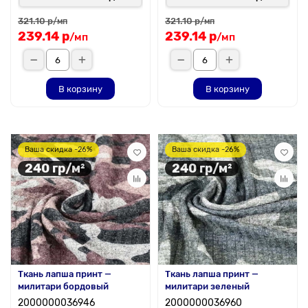
321.10 р
321.10 р
/мп
/мп
239.14 р
239.14 р
/мп
/мп
В корзину
В корзину
Ваша скидка -26%
Ваша скидка -26%
240 гр/м²
240 гр/м²
Ткань лапша принт —
Ткань лапша принт —
милитари бордовый
милитари зеленый
2000000036946
2000000036960