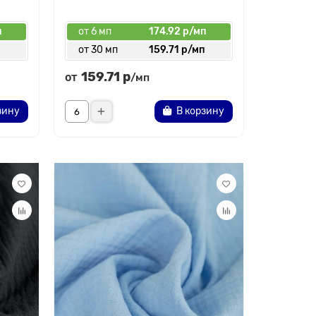
п
от 6 мп
174.92 р/мп
п
от 30 мп
159.71 р/мп
159.71 р
от
/мп
зину
В корзину