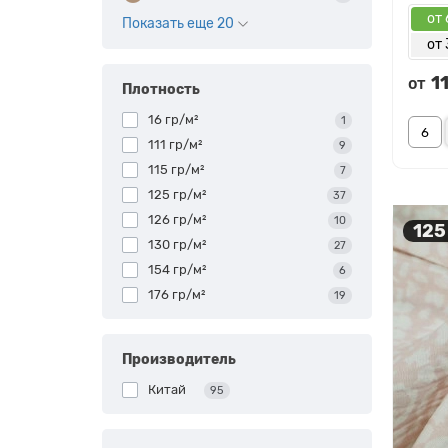
от 
Показать еще 20
от 
1
от
Плотность
16 гр/м²
1
111 гр/м²
9
115 гр/м²
7
125 гр/м²
37
126 гр/м²
10
125
130 гр/м²
27
154 гр/м²
6
176 гр/м²
19
Производитель
Китай
95