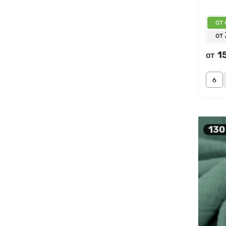
от 
от 
1
от
130