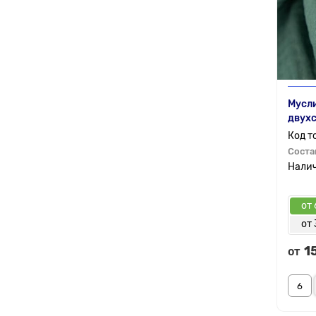
Мусл
двух
Соста
от 
от 
1
от