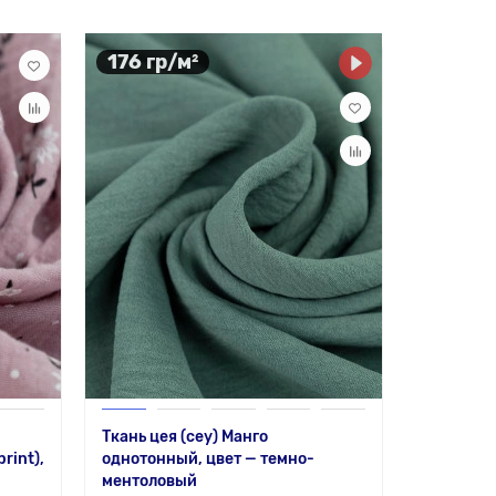
176 гр/м²
Ткань цея (cey) Манго
rint),
однотонный, цвет — темно-
ментоловый