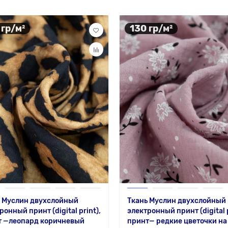
 гр/м²
130 гр/м²
ь Муслин двухслойный
Ткань Муслин двухслойный
ронный принт (digital print),
электронный принт (digital p
т —леопард коричневый
принт— редкие цветочки на