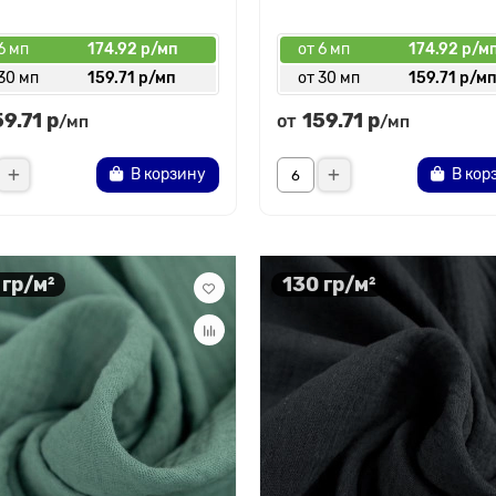
6 мп
174.92 р/мп
от 6 мп
174.92 р/м
30 мп
159.71 р/мп
от 30 мп
159.71 р/м
59.71 р
159.71 р
от
/мп
/мп
В корзину
В кор
 гр/м²
130 гр/м²