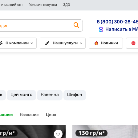
 и мелкий опт
Условия покупки
ЭДО
8 (800) 300-28-4
Написать в M
О компании
Наши услуги
Новинки
к
Цей манго
Равенна
Шифон
лчанию
Название
Цена
 гр/м²
130 гр/м²