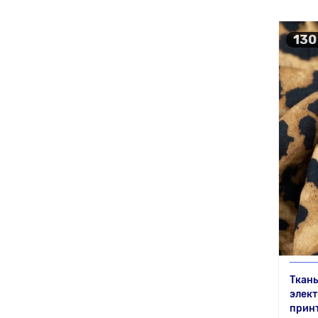
130
Ткан
элект
прин