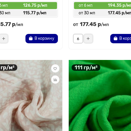
6 мп
126.75 р/мп
от 6 мп
194.35 р/м
30 мп
115.77 р/мп
от 30 мп
177.45 р/м
15.77 р
177.45 р
от
/мп
/мп
В корзину
В кор
 гр/м²
111 гр/м²