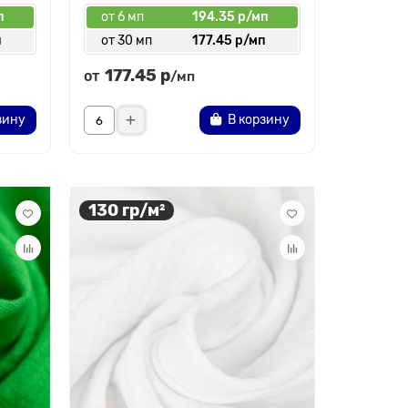
п
от 6 мп
194.35 р/мп
п
от 30 мп
177.45 р/мп
177.45 р
от
/мп
зину
В корзину
130 гр/м²