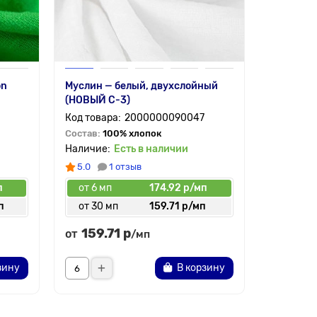
on
Муслин — белый, двухслойный
(НОВЫЙ C-3)
2000000090047
Состав:
100% хлопок
Есть в наличии
5.0
1 отзыв
п
от 6 мп
174.92 р/мп
п
от 30 мп
159.71 р/мп
159.71 р
от
/мп
зину
В корзину