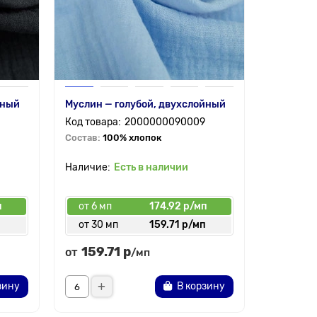
йный
Муслин — голубой, двухслойный
2000000090009
Состав:
100% хлопок
Есть в наличии
п
от 6 мп
174.92 р/мп
п
от 30 мп
159.71 р/мп
159.71 р
от
/мп
зину
В корзину