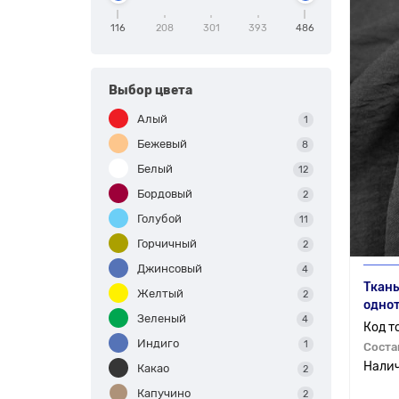
116
208
301
393
486
Выбор цвета
Алый
1
Бежевый
8
Белый
12
Бордовый
2
Голубой
11
Горчичный
2
Джинсовый
4
Ткань
Желтый
2
однот
Зеленый
4
Индиго
1
Соста
Какао
2
Капучино
2