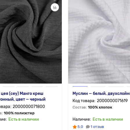
 цея (cey) Манго креш
Муслин — белый, двухслой
онный, цвет — черный
2000000071619
2000000071800
Состав:
100% хлопок
в:
100% полиэстер
Есть в наличии
Есть в наличии
5.0
1 отзыв