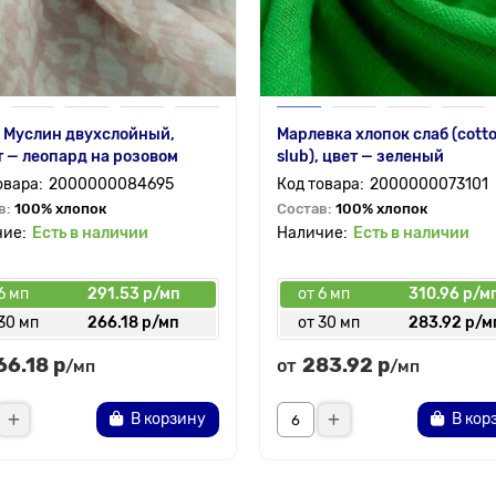
 Муслин двухслойный,
Марлевка хлопок слаб (cott
 — леопард на розовом
slub), цвет — зеленый
2000000084695
2000000073101
в:
100% хлопок
Состав:
100% хлопок
Есть в наличии
Есть в наличии
6 мп
291.53 р/мп
от 6 мп
310.96 р/м
30 мп
266.18 р/мп
от 30 мп
283.92 р/м
66.18 р
283.92 р
от
/мп
/мп
В корзину
В кор