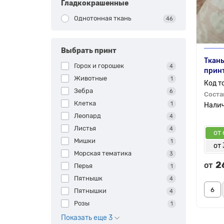
Гладкокрашенные
Однотонная ткань
46
Выбрать принт
Ткань
Горох и горошек
4
принт
Животные
1
Зебра
6
Соста
Клетка
1
Леопард
4
Листья
4
от 
Мишки
1
от 
Морская тематика
3
2
от
Перья
1
Пятнышк
4
Пятнышки
4
Розы
1
Показать еще 3