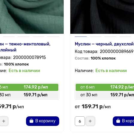
ин — темно-ментоловый,
Муслин — черный, двухсло
слойный
2000000089669
2000000078915
Состав:
100% хлопок
в:
100% хлопок
Есть в наличии
Есть в наличии
6 мп
174.92 р/мп
от 6 мп
174.92 р/м
30 мп
159.71 р/мп
от 30 мп
159.71 р/м
59.71 р
159.71 р
от
/мп
/мп
В корзину
В кор