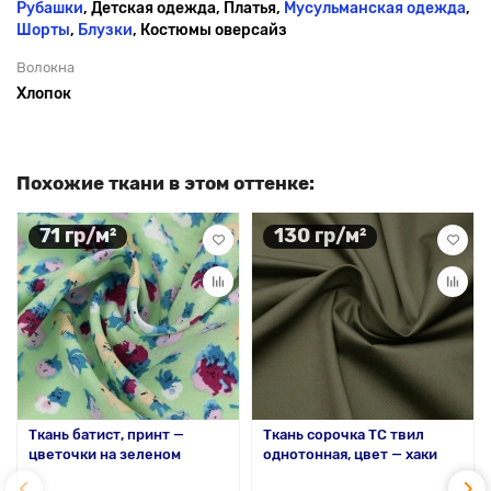
Рубашки
, Детская одежда, Платья,
Мусульманская одежда
,
Шорты
,
Блузки
, Костюмы оверсайз
Волокна
Хлопок
Похожие ткани в этом оттенке:
71 гр/м²
130 гр/м²
Ткань батист, принт —
Ткань сорочка ТС твил
цветочки на зеленом
однотонная, цвет — хаки