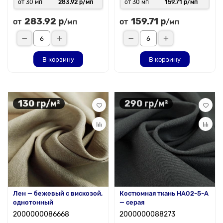
от 30 мп
283.92 р/мп
от 30 мп
159.71 р/мп
283.92 р
159.71 р
от
от
/мп
/мп
В корзину
В корзину
130 гр/м²
290 гр/м²
Лен — бежевый с вискозой,
Костюмная ткань HA02-5-A
однотонный
— серая
2000000086668
2000000088273