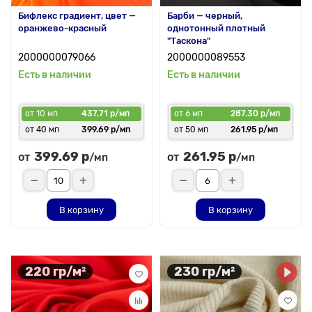
Бифлекс градиент, цвет —
Барби — черный,
оранжево-красный
однотонный плотный
"Таскона"
2000000079066
2000000089553
Есть в наличии
Есть в наличии
от 10 мп
437.71 р/мп
от 6 мп
287.30 р/мп
от 40 мп
399.69 р/мп
от 50 мп
261.95 р/мп
399.69 р
261.95 р
от
от
/мп
/мп
В корзину
В корзину
220 гр/м²
230 гр/м²