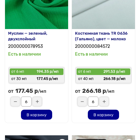
Муслин — зеленый,
Костюмная ткань TR 0636
двухслойный
(Гальяно), цвет — молоко
2000000078953
2000000084572
Есть в наличии
Есть в наличии
от 6 мп
194.35 р/мп
от 6 мп
291.53 р/мп
от 30 мп
177.45 р/мп
от 40 мп
266.18 р/мп
177.45 р
266.18 р
от
от
/мп
/мп
В корзину
В корзину