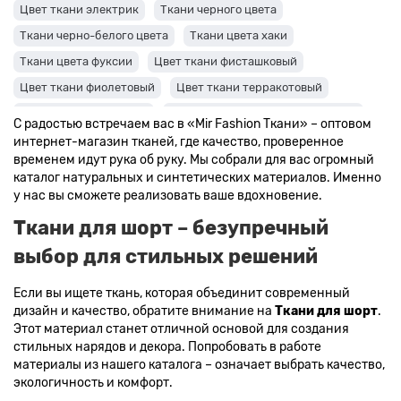
Цвет ткани электрик
Ткани черного цвета
Ткани черно-белого цвета
Ткани цвета хаки
Ткани цвета фуксии
Цвет ткани фисташковый
Цвет ткани фиолетовый
Цвет ткани терракотовый
Цвет ткани сиреневый
Цвет ткани синий и темно-синий
С радостью встречаем вас в «Mir Fashion Ткани» – оптовом
Цвет ткани серый + оттенки: темные и светлые
интернет-магазин тканей, где качество, проверенное
временем идут рука об руку. Мы собрали для вас огромный
Цвет ткани салатовый
Цвет ткани розовый
каталог натуральных и синтетических материалов. Именно
Ткани цвета пудра
Ткани персикового цвета
у нас вы сможете реализовать ваше вдохновение.
Ткани оранжевого цвета
Ткани оливкового цвета
Ткани для шорт – безупречный
Цвет ткани мятный
Ткани цвета айвори, молочные оттенки
выбор для стильных решений
Ткани лимонного цвета
Если вы ищете ткань, которая объединит современный
Ткани красного цвета разных оттенков
дизайн и качество, обратите внимание на
Ткани для шорт
.
Ткани кораллового цвета
Ткани цвета какао
Этот материал станет отличной основой для создания
стильных нарядов и декора. Попробовать в работе
Изумрудный цвет ткани
Ткани зеленого цвета
материалы из нашего каталога – означает выбрать качество,
Ткани желтого цвета
Ткани цвета индиго
экологичность и комфорт.
Цвет ткани бордовый
Купить ткань белого цвета