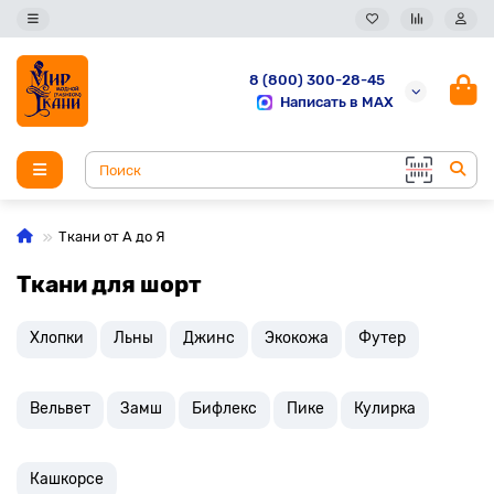
8 (800) 300-28-45
Написать в MAX
Ткани от А до Я
Ткани для шорт
Хлопки
Льны
Джинс
Экокожа
Футер
Вельвет
Замш
Бифлекс
Пике
Кулирка
Кашкорсе