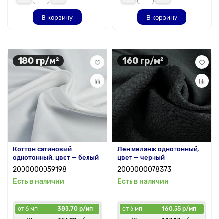
В корзину
В корзину
180 гр/м²
160 гр/м²
Коттон сатиновый
Лен меланж однотонный,
однотонный, цвет — белый
цвет — черный
2000000059198
2000000078373
Есть в наличии
Есть в наличии
от 6 мп
388.70 р/мп
от 6 мп
160.55 р/мп