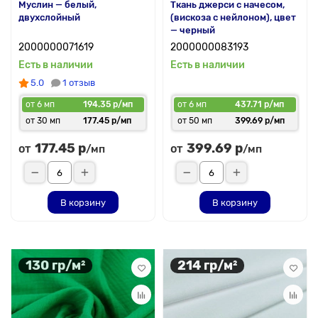
Муслин — белый,
Ткань джерси с начесом,
двухслойный
(вискоза с нейлоном), цвет
— черный
2000000071619
2000000083193
Есть в наличии
Есть в наличии
5.0
1 отзыв
от 6 мп
194.35 р/мп
от 6 мп
437.71 р/мп
от 30 мп
177.45 р/мп
от 50 мп
399.69 р/мп
177.45 р
399.69 р
от
от
/мп
/мп
В корзину
В корзину
130 гр/м²
214 гр/м²