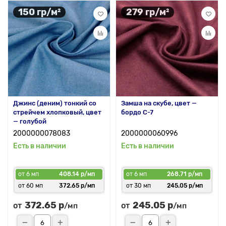
150 гр/м²
279 гр/м²
Джинс (деним) тонкий со
Замша на скубе, цвет —
стрейчем хлопковый, цвет
бордо С-7
— голубой
2000000078083
2000000060996
Есть в наличии
Есть в наличии
от 6 мп
408.14 р/мп
от 6 мп
268.71 р/мп
от 60 мп
372.65 р/мп
от 30 мп
245.05 р/мп
372.65 р
245.05 р
от
от
/мп
/мп