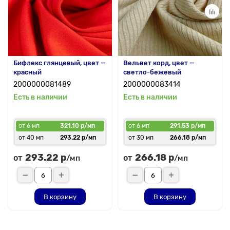
Бифлекс глянцевый, цвет —
Вельвет корд, цвет —
красный
светло-бежевый
2000000081489
2000000083414
Есть в наличии
Есть в наличии
от 6 мп
321.10 р/мп
от 6 мп
291.53 р/мп
от 40 мп
293.22 р/мп
от 30 мп
266.18 р/мп
293.22 р
266.18 р
от
от
/мп
/мп
В корзину
В корзину