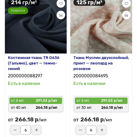
214 гр/м²
125 гр/м²
Новинка
Костюмная ткань TR 0636
Ткань Муслин двухслойный,
(Гальяно), цвет — темно-
принт — леопард на
синий
розовом
2000000088297
2000000084695
Есть в наличии
Есть в наличии
от 6 мп
291.53 р/мп
от 6 мп
291.53 р/мп
от 40 мп
266.18 р/мп
от 30 мп
266.18 р/мп
266.18 р
266.18 р
от
от
/мп
/мп