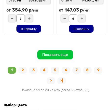
от 30 мп
354.90 р/мп
от 30 мп
147.03 р/мп
354.90 р
147.03 р
от
от
/мп
/мп
В корзину
В корзину
Показать еще
1
2
3
4
5
6
7
8
9
>
>|
Показано с 1 по 20 из 695 (всего 35 страниц)
Выбор цвета