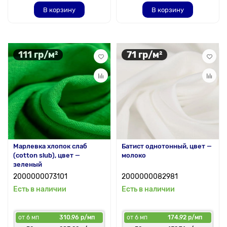
В корзину
В корзину
111 гр/м²
71 гр/м²
Марлевка хлопок слаб
Батист однотонный, цвет —
(cotton slub), цвет —
молоко
зеленый
2000000073101
2000000082981
Есть в наличии
Есть в наличии
от 6 мп
310.96 р/мп
от 6 мп
174.92 р/мп