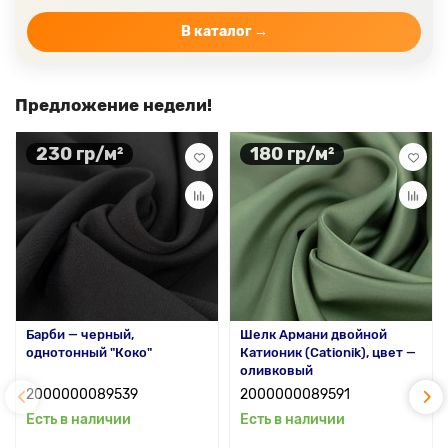
В каталог →
Предложение недели!
230 гр/м²
180 гр/м²
Барби — черный,
Шелк Армани двойной
однотонный "Коко"
Катионик (Cationik), цвет —
оливковый
2000000089539
2000000089591
Есть в наличии
Есть в наличии