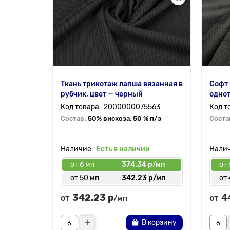
Ткань трикотаж лапша вязанная в
Софт 
рубчик, цвет — черный
однот
2000000075563
Состав:
50% вискоза, 50 % п/э
Соста
Есть в наличии
от 6 мп
374.34 р/мп
от 
от 50 мп
342.23 р/мп
от
342.23 р
4
от
от
/мп
В корзину