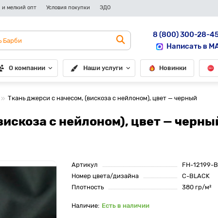
 и мелкий опт
Условия покупки
ЭДО
8 (800) 300-28-4
Написать в M
О компании
Наши услуги
Новинки
Ткань джерси с начесом, (вискоза с нейлоном), цвет — черный
вискоза с нейлоном), цвет — черны
Артикул
FH-12199-B
Номер цвета/дизайна
C-BLACK
Плотность
380 гр/м²
Есть в наличии