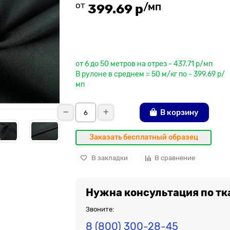
от
/мп
399.69 р
До рулона еще
от 6 до 50 метров на отрез - 437.71 р/мп
В рулоне в среднем = 50 м/кг по - 399.69 р/
мп
В корзину
Заказать бесплатный образец
В закладки
В сравнение
Нужна консультация по тк
Звоните:
8 (800) 300-28-45