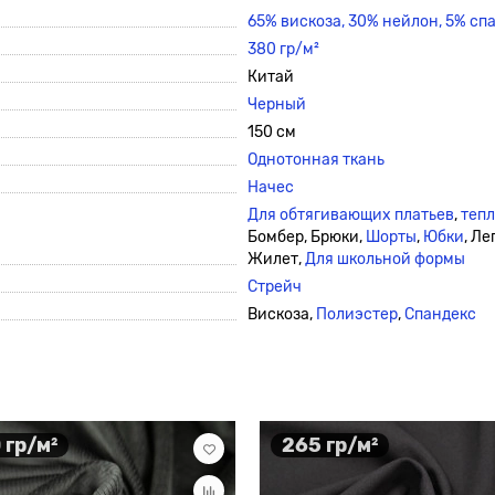
65% вискоза, 30% нейлон, 5% сп
380 гр/м²
Китай
Черный
150 см
Однотонная ткань
Начес
Для обтягивающих платьев
,
тепл
Бомбер, Брюки,
Шорты
,
Юбки
, Л
Жилет,
Для школьной формы
Стрейч
Вискоза,
Полиэстер
,
Спандекс
 гр/м²
265 гр/м²