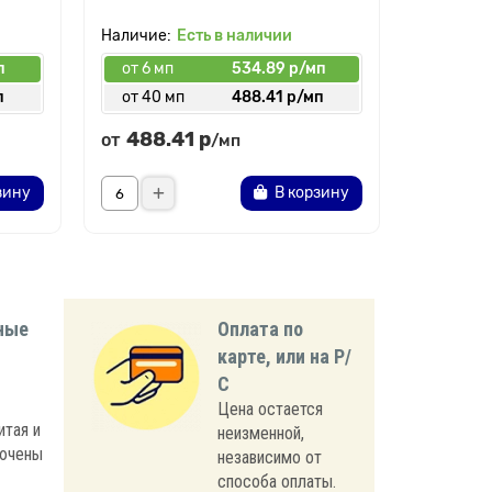
Есть в наличии
п
от 6 мп
534.89 р/мп
от 6 мп
п
от 40 мп
488.41 р/мп
от 30 
488.41 р
195.
от
от
/мп
зину
В корзину
ные
Оплата по
карте, или на Р/
С
Цена остается
итая и
неизменной,
лючены
независимо от
способа оплаты.