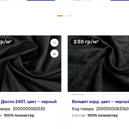
гр/м²
230 гр/м²
 Дюспо 240T, цвет — черный
Вельвет корд, цвет — черны
2000000082530
2000000083360
в:
100% полиэстер
Состав:
100% полиэстер