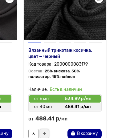
Вязанный трикотаж косичка,
Неопрен 
цвет — черный
черный
2000000083179
Состав:
25% вискоза, 30%
Состав:
9
полиэстер, 45% нейлон
Есть в наличии
п
от 6 мп
534.89 р/мп
от 6 мп
п
от 40 мп
488.41 р/мп
от 50 
488.41 р
337.
от
от
/мп
зину
В корзину