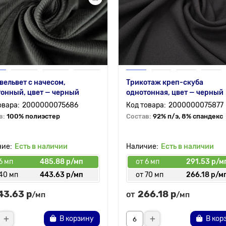
вельвет с начесом,
Трикотаж креп-скуба
онный, цвет — черный
однотонная, цвет — черный
2000000075686
2000000075877
в:
100% полиэстер
Состав:
92% п/э, 8% спандекс
Есть в наличии
Есть в наличии
6 мп
485.88 р/мп
от 6 мп
291.53 р/м
 40 мп
443.63 р/мп
от 70 мп
266.18 р/м
43.63 р
266.18 р
от
/мп
/мп
В корзину
В кор