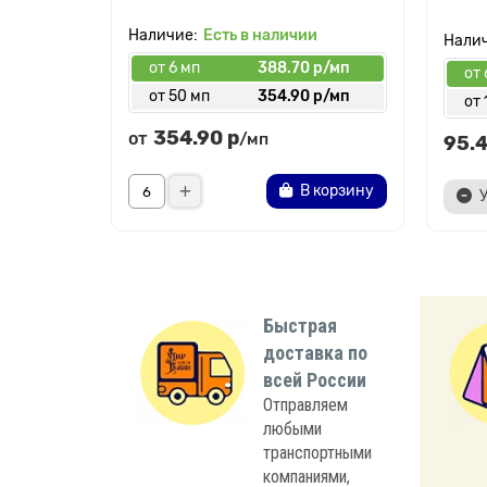
Есть в наличии
от 6 мп
388.70 р/мп
от 
от 50 мп
354.90 р/мп
от 
354.90 р
от
/мп
95.4
В корзину
Быстрая
доставка по
всей России
Отправляем
любыми
транспортными
компаниями,