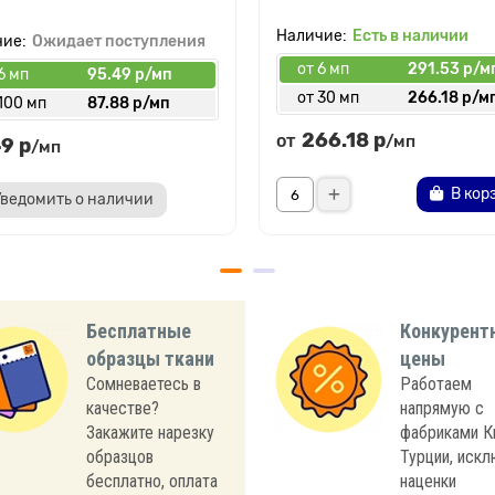
Есть в наличии
Ожидает поступления
от 6 мп
291.53 р/м
6 мп
95.49 р/мп
от 30 мп
266.18 р/м
100 мп
87.88 р/мп
266.18 р
от
/мп
9 р
/мп
В кор
Уведомить о наличии
Бесплатные
Конкурент
образцы ткани
цены
Сомневаетесь в
Работаем
качестве?
напрямую с
Закажите нарезку
фабриками К
образцов
Турции, иск
бесплатно, оплата
наценки