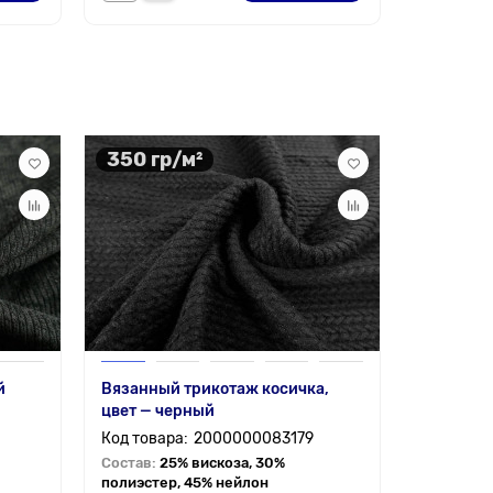
350 гр/м²
150 гр
й
Вязанный трикотаж косичка,
Ткань са
цвет — черный
2000000083179
Состав:
9
Состав:
25% вискоза, 30%
полиэстер, 45% нейлон