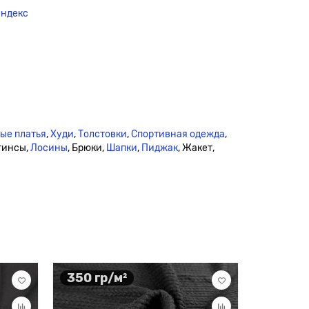
андекс
ые платья
,
Худи
,
Толстовки
,
Спортивная одежда
,
егинсы,
Лосины
, Брюки,
Шапки
,
Пиджак
, Жакет,
350 гр/м²
315 гр