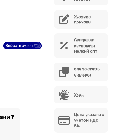
Условия
покупки
Скидки на
крупный и
Выбрать рулон
мелкий опт
Как заказать
образец
Уход
Цена указана с
ани?
учетом НДС
5%