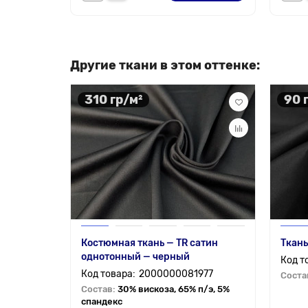
Другие ткани в этом оттенке:
310 гр/м²
90 
Костюмная ткань — TR сатин
Ткань
однотонный — черный
2000000081977
Соста
Состав:
30% вискоза, 65% п/э, 5%
спандекс