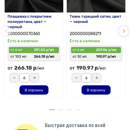
Плащевка с покрытием
Ткань турецкий сатин, цвет
полиуретана, цвет —
— черный
черный
2000000070360
2000000088211
Есть в наличии
Есть в наличии
от 6 мп
291.53 р/мп
от 6 мп
209.56 р/мп
от 100 мп
266.18 р/мп
от 30 мп
190.97 р/мп
266.18 р
190.97 р
от
от
/мп
/мп
В корзину
В корзину
Быстрая доставка по всей