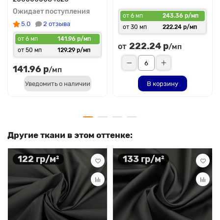
Ожидает поступления
от 6 мп
243.36 р/мп
5.0
2 отзыва
от 30 мп
222.24 р/мп
от 6 мп
141.96 р/мп
222.24 р
от
/мп
от 50 мп
129.29 р/мп
141.96 р
/мп
Уведомить о наличии
В корзину
Другие ткани в этом оттенке:
122 гр/м²
133 гр/м²