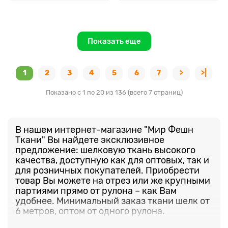
Показать еще
1
2
3
4
5
6
7
>
>|
Показано с 1 по 20 из 136 (всего 7 страниц)
В нашем интернет-магазине "Мир Фешн
Ткани" Вы найдете эксклюзивное
предложение: шелковую ткань высокого
качества, доступную как для оптовых, так и
для розничных покупателей. Приобрести
товар Вы можете на отрез или же крупными
партиями прямо от рулона – как Вам
удобнее. Минимальный заказ ткани шелк от
6 метров, оптом от одного рулона.
В нашем ассортименте представлено