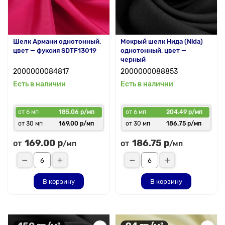
Шелк Армани однотонный,
Мокрый шелк Нида (Nida)
цвет — фуксия SDTF13019
однотонный, цвет —
черный
2000000084817
2000000088853
Есть в наличии
Есть в наличии
от 6 мп
185.06 р/мп
от 6 мп
204.49 р/мп
от 30 мп
169.00 р/мп
от 30 мп
186.75 р/мп
169.00 р
186.75 р
от
от
/мп
/мп
В корзину
В корзину