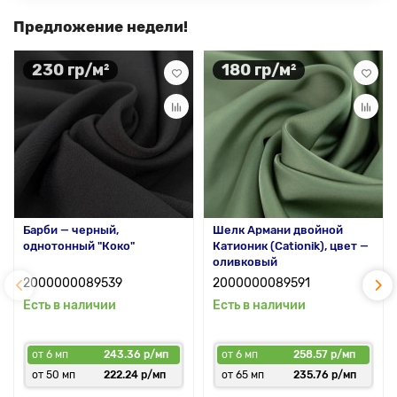
Предложение недели!
230 гр/м²
180 гр/м²
Барби — черный,
Шелк Армани двойной
однотонный "Коко"
Катионик (Cationik), цвет —
оливковый
2000000089539
2000000089591
Есть в наличии
Есть в наличии
от 6 мп
243.36 р/мп
от 6 мп
258.57 р/мп
от 50 мп
222.24 р/мп
от 65 мп
235.76 р/мп