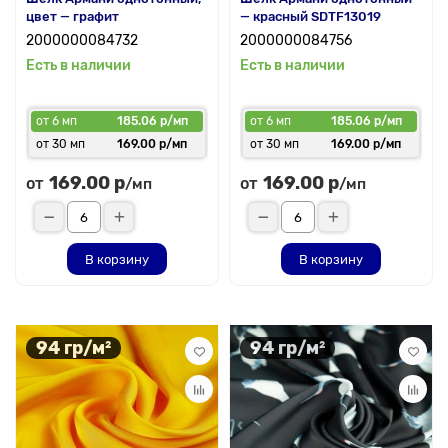
цвет — графит
— красный SDTF13019
2000000084732
2000000084756
Есть в наличии
Есть в наличии
от 6 мп
185.06 р/мп
от 6 мп
185.06 р/мп
от 30 мп
169.00 р/мп
от 30 мп
169.00 р/мп
169.00 р
169.00 р
от
от
/мп
/мп
В корзину
В корзину
94 гр/м²
94 гр/м²