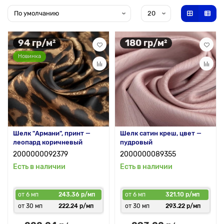
94 гр/м²
180 гр/м²
Новинка
Шелк "Армани", принт —
Шелк сатин креш, цвет —
леопард коричневый
пудровый
2000000092379
2000000089355
Есть в наличии
Есть в наличии
от 6 мп
243.36 р/мп
от 6 мп
321.10 р/мп
от 30 мп
222.24 р/мп
от 30 мп
293.22 р/мп