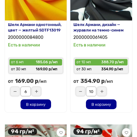
Шелк Армани однотонный,
Шелк Армани, дизайн —
цвет — желтый SDTF13019
журавли на темно-синем
2000000084800
2000000061405
Есть в наличии
Есть в наличии
от 6 мп
185.06 р/мп
от 10 мп
388.70 р/мп
от 30 мп
169.00 р/мп
от 30 мп
354.90 р/мп
169.00 р
354.90 р
от
от
/мп
/мп
В корзину
В корзину
94 гр/м²
94 гр/м²