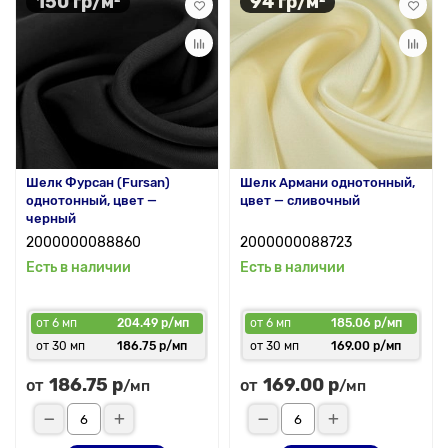
150 гр/м²
94 гр/м²
Шелк Фурсан (Fursan)
Шелк Армани однотонный,
однотонный, цвет —
цвет — сливочный
черный
2000000088860
2000000088723
Есть в наличии
Есть в наличии
от 6 мп
204.49 р/мп
от 6 мп
185.06 р/мп
от 30 мп
186.75 р/мп
от 30 мп
169.00 р/мп
186.75 р
169.00 р
от
от
/мп
/мп