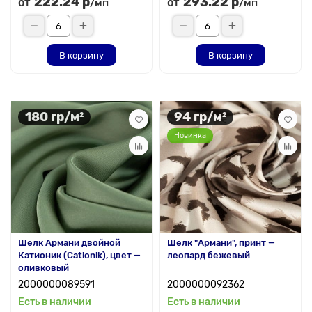
222.24 р
293.22 р
от
от
/мп
/мп
В корзину
В корзину
180 гр/м²
94 гр/м²
Новинка
Шелк Армани двойной
Шелк "Армани", принт —
Катионик (Cationik), цвет —
леопард бежевый
оливковый
2000000089591
2000000092362
Есть в наличии
Есть в наличии