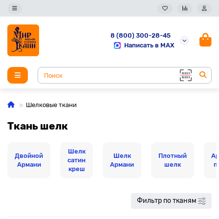
8 (800) 300-28-45
Написать в MAX
Шелковые ткани
Ткань шелк
Шелк
Двойной
Шелк
Плотный
А
сатин
Армани
Армани
шелк
п
креш
Фильтр по тканям