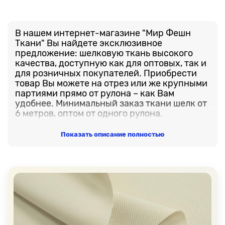
В нашем интернет-магазине "Мир Фешн
Ткани" Вы найдете эксклюзивное
предложение: шелковую ткань высокого
качества, доступную как для оптовых, так и
для розничных покупателей. Приобрести
товар Вы можете на отрез или же крупными
партиями прямо от рулона – как Вам
удобнее. Минимальный заказ ткани шелк от
6 метров, оптом от одного рулона.
В нашем ассортименте представлено
Показать описание полностью
множество цветов и оттенков шелкового
материала. Неважно, ищете ли Вы
классические однотонные варианты или
предпочитаете шелк с уникальными
принтовыми рисунками – у нас есть всё,
чтобы удовлетворить потребности в
создании неповторимых образов.
Мы понимаем, насколько важно быть
уверенным в качестве материала, поэтому