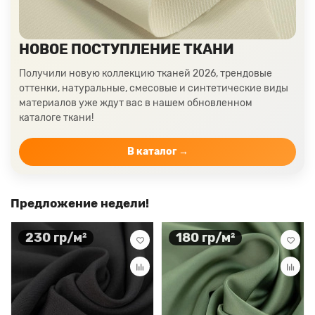
предлагаем возможность заказать
бесплатные образцы ткани прямо из
каталога нашего интернет-магазина. Таким
НОВОЕ ПОСТУПЛЕНИЕ ТКАНИ
образом, Вы можете лично затронуть
изысканность шелка и принять вдумчивое
Получили новую коллекцию тканей 2026, трендовые
решение перед оформлением заказа.
оттенки, натуральные, смесовые и синтетические виды
Для удобства мы осуществляем быструю
материалов уже ждут вас в нашем обновленном
отправку со своего склада по всей России и
каталоге ткани!
странам СНГ. Вы можете быть уверены, что
заказ будет доставлен оперативно и с
В каталог →
должной заботой.
Предложение недели!
230 гр/м²
180 гр/м²