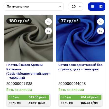
180 гр/м²
77 гр/м²
Плотный Шелк Армани
Сатин вакс однотонный без
Катионик
стрейча, цвет — электрик
(Cationik)однотонный, цвет
— табачный
2000000071138
2000000014043
Есть в наличии
Есть в наличии
от 6 мп
349.83 р/мп
от 6 мп
204.49 р/мп
от 30 мп
319.41 р/мп
от 30 мп
186.75 р/мп