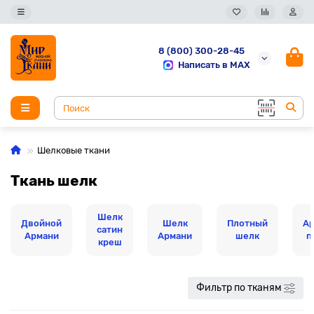
8 (800) 300-28-45
Написать в MAX
Шелковые ткани
Ткань шелк
Шелк
Двойной
Шелк
Плотный
А
сатин
Армани
Армани
шелк
п
креш
Фильтр по тканям