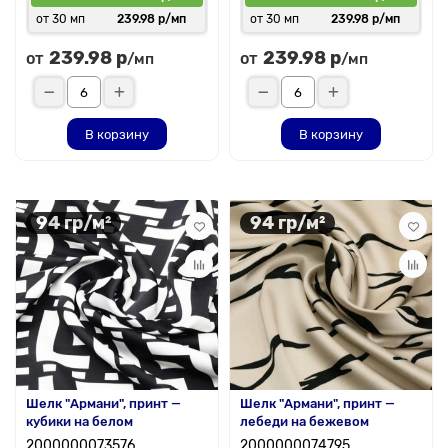
от 30 мп
239.98 р/мп
от 30 мп
239.98 р/мп
239.98 р
239.98 р
от
от
/мп
/мп
В корзину
В корзину
94 гр/м²
94 гр/м²
Шелк "Армани", принт —
Шелк "Армани", принт —
кубики на белом
лебеди на бежевом
2000000073576
2000000074795