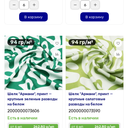
В корзину
В корзину
94 гр/м²
94 гр/м²
Шелк "Армани", принт —
Шелк "Армани", принт —
крупные зеленые разводы
крупные салатовые
на белом
разводы на белом
2000000073606
2000000073590
Есть в наличии
Есть в наличии
от 6 мп
262.80 р/мп
от 6 мп
262.80 р/мп