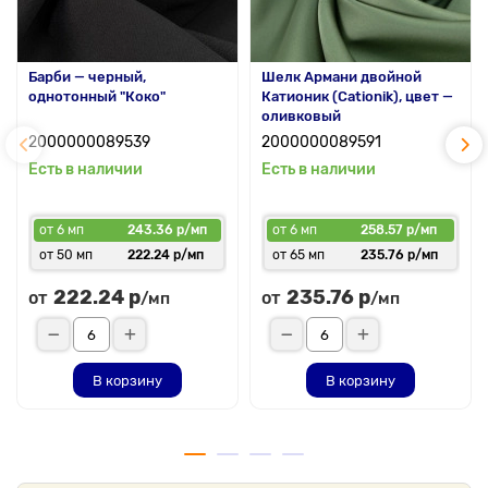
Барби — черный,
Шелк Армани двойной
однотонный "Коко"
Катионик (Cationik), цвет —
оливковый
2000000089539
2000000089591
Есть в наличии
Есть в наличии
от 6 мп
243.36 р/мп
от 6 мп
258.57 р/мп
от 50 мп
222.24 р/мп
от 65 мп
235.76 р/мп
222.24 р
235.76 р
от
от
/мп
/мп
В корзину
В корзину