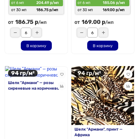
от 6 мп
204.49 р/мп
от 6 мп
185.06 р/мп
от 30 мп
186.75 р/мп
от 30 мп
169.00 р/мп
186.75 р
169.00 р
от
от
/мп
/мп
В корзину
В корзину
94 гр/м²
94 гр/м²
Шелк "Армани" — розы
сиреневые на коричневом
Шелк "Армани", принт —
Африка