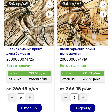
94 гр/м²
94 гр/м²
Шелк "Армани", принт —
Шелк "Армани", принт —
дюна бежевая
дюна желтая
2000000074726
2000000074719
Есть в наличии
Есть в наличии
от 6 мп
291.53 р/мп
от 6 мп
291.53 р/мп
от 30 мп
266.18 р/мп
от 30 мп
266.18 р/мп
266.18 р
266.18 р
от
от
/мп
/мп
В корзину
В корзину