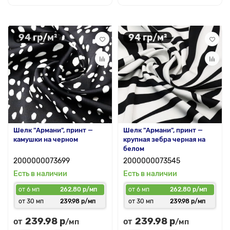
94 гр/м²
94 гр/м²
Шелк "Армани", принт —
Шелк "Армани", принт —
камушки на черном
крупная зебра черная на
белом
2000000073699
2000000073545
Есть в наличии
Есть в наличии
от 6 мп
262.80 р/мп
от 6 мп
262.80 р/мп
от 30 мп
239.98 р/мп
от 30 мп
239.98 р/мп
239.98 р
239.98 р
от
от
/мп
/мп