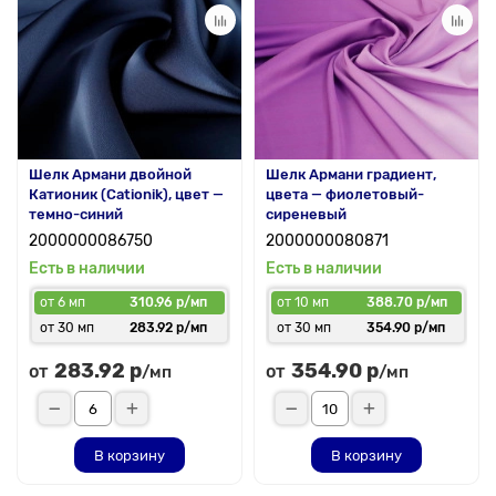
Шелк Армани двойной
Шелк Армани градиент,
Катионик (Cationik), цвет —
цвета — фиолетовый-
темно-синий
сиреневый
2000000086750
2000000080871
Есть в наличии
Есть в наличии
от 6 мп
310.96 р/мп
от 10 мп
388.70 р/мп
от 30 мп
283.92 р/мп
от 30 мп
354.90 р/мп
283.92 р
354.90 р
от
от
/мп
/мп
В корзину
В корзину