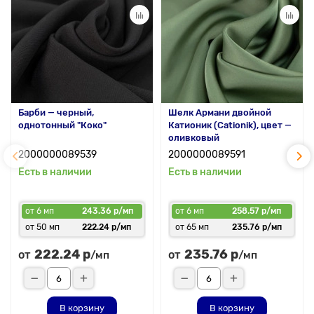
Барби — черный,
Шелк Армани двойной
однотонный "Коко"
Катионик (Cationik), цвет —
оливковый
2000000089539
2000000089591
Есть в наличии
Есть в наличии
от 6 мп
243.36 р/мп
от 6 мп
258.57 р/мп
от 50 мп
222.24 р/мп
от 65 мп
235.76 р/мп
222.24 р
235.76 р
от
от
/мп
/мп
В корзину
В корзину