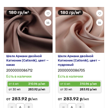
180 гр/м²
180 гр/м²
Шелк Армани двойной
Шелк Армани двойной
Катионик (Cationik), цвет —
Катионик (Cationik), цвет —
какао
пудровый
2000000086712
2000000086705
Есть в наличии
Есть в наличии
от 6 мп
310.96 р/мп
от 6 мп
310.96 р/мп
от 30 мп
283.92 р/мп
от 30 мп
283.92 р/мп
283.92 р
283.92 р
от
от
/мп
/мп