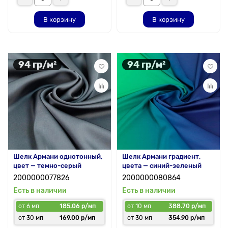
В корзину
В корзину
94 гр/м²
94 гр/м²
Шелк Армани однотонный,
Шелк Армани градиент,
цвет — темно-серый
цвета — синий-зеленый
2000000077826
2000000080864
Есть в наличии
Есть в наличии
от 6 мп
185.06 р/мп
от 10 мп
388.70 р/мп
от 30 мп
169.00 р/мп
от 30 мп
354.90 р/мп