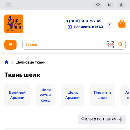
8 (800) 300-28-45
Написать в MAX
Шелковые ткани
Ткань шелк
Шелк
Двойной
Шелк
Плотный
А
сатин
Армани
Армани
шелк
п
креш
Фильтр по тканям