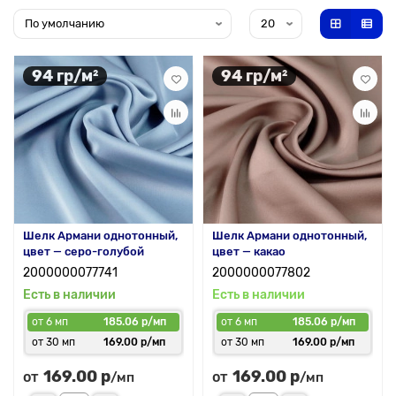
94 гр/м²
94 гр/м²
Шелк Армани однотонный,
Шелк Армани однотонный,
цвет — серо-голубой
цвет — какао
2000000077741
2000000077802
Есть в наличии
Есть в наличии
от 6 мп
185.06 р/мп
от 6 мп
185.06 р/мп
от 30 мп
169.00 р/мп
от 30 мп
169.00 р/мп
169.00 р
169.00 р
от
от
/мп
/мп