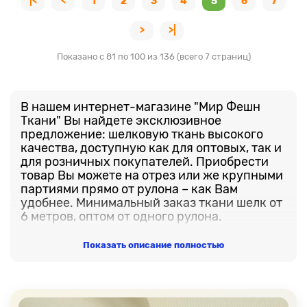
|<
<
1
2
3
4
5
6
7
>
>|
Показано с 81 по 100 из 136 (всего 7 страниц)
В нашем интернет-магазине "Мир Фешн
Ткани" Вы найдете эксклюзивное
предложение: шелковую ткань высокого
качества, доступную как для оптовых, так и
для розничных покупателей. Приобрести
товар Вы можете на отрез или же крупными
партиями прямо от рулона – как Вам
удобнее. Минимальный заказ ткани шелк от
6 метров, оптом от одного рулона.
В нашем ассортименте представлено
Показать описание полностью
множество цветов и оттенков шелкового
материала. Неважно, ищете ли Вы
классические однотонные варианты или
предпочитаете шелк с уникальными
принтовыми рисунками – у нас есть всё,