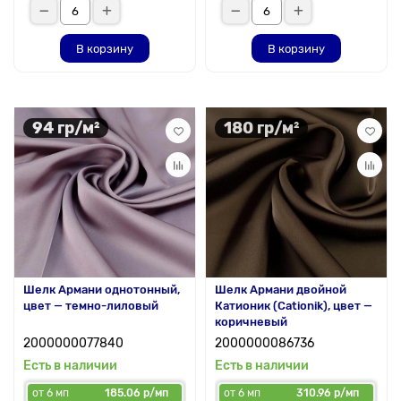
В корзину
В корзину
94 гр/м²
180 гр/м²
Шелк Армани однотонный,
Шелк Армани двойной
цвет — темно-лиловый
Катионик (Cationik), цвет —
коричневый
2000000077840
2000000086736
Есть в наличии
Есть в наличии
от 6 мп
185.06 р/мп
от 6 мп
310.96 р/мп