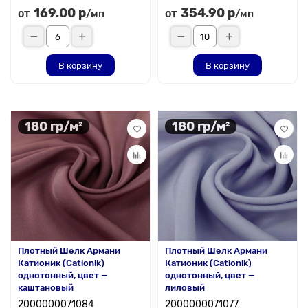
169.00 р
354.90 р
от
от
/мп
/мп
В корзину
В корзину
180 гр/м²
180 гр/м²
Плотный Шелк Армани
Плотный Шелк Армани
Катионик (Cationik)
Катионик (Cationik)
однотонный, цвет —
однотонный, цвет —
каштановый
лиловый
2000000071084
2000000071077