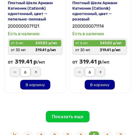
Плотный Шелк Армани
Плотный Шелк Армани
Катионик (Cationik)
Катионик (Cationik)
однотонный, цвет —
однотонный, цвет —
пепельно-лиловый
розовый
2000000071121
2000000071114
Есть в наличии
Есть в наличии
от 6 мп
349.83 р/мп
от 6 мп
349.83 р/мп
от 30 мп
319.41 р/мп
от 30 мп
319.41 р/мп
319.41 р
319.41 р
от
от
/мп
/мп
В корзину
В корзину
Показать еще