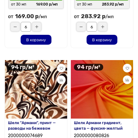
от 30 мп
169.00 р/мп
от 30 мп
283.92 р/мп
169.00 р
283.92 р
от
от
/мп
/мп
В корзину
В корзину
94 гр/м²
94 гр/м²
Шелк "Армани", принт —
Шелк Армани градиент,
разводы на бежевом
цвета — фуксия-желтый
2000000074689
2000000080826