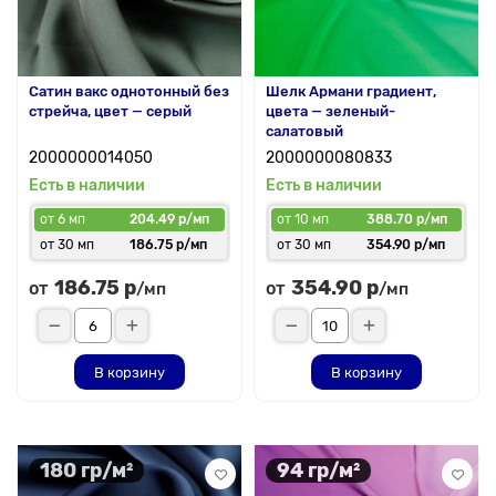
Сатин вакс однотонный без
Шелк Армани градиент,
стрейча, цвет — серый
цвета — зеленый-
салатовый
2000000014050
2000000080833
Есть в наличии
Есть в наличии
от 6 мп
204.49 р/мп
от 10 мп
388.70 р/мп
от 30 мп
186.75 р/мп
от 30 мп
354.90 р/мп
186.75 р
354.90 р
от
от
/мп
/мп
В корзину
В корзину
180 гр/м²
94 гр/м²