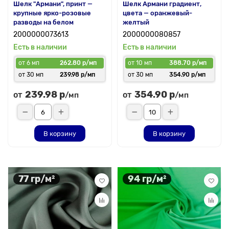
Шелк "Армани", принт —
Шелк Армани градиент,
крупные ярко-розовые
цвета — оранжевый-
разводы на белом
желтый
2000000073613
2000000080857
Есть в наличии
Есть в наличии
от 6 мп
262.80 р/мп
от 10 мп
388.70 р/мп
от 30 мп
239.98 р/мп
от 30 мп
354.90 р/мп
239.98 р
354.90 р
от
от
/мп
/мп
В корзину
В корзину
77 гр/м²
94 гр/м²