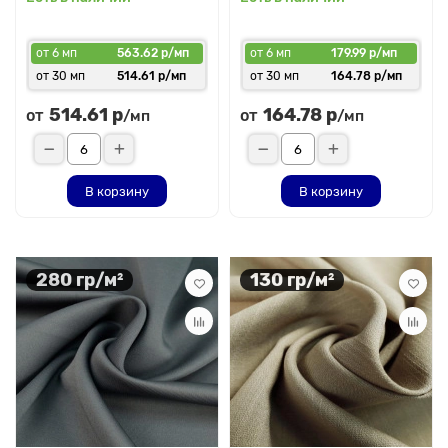
от 6 мп
563.62 р/мп
от 6 мп
179.99 р/мп
от 30 мп
514.61 р/мп
от 30 мп
164.78 р/мп
514.61 р
164.78 р
от
от
/мп
/мп
В корзину
В корзину
280 гр/м²
130 гр/м²