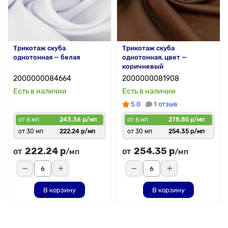
Трикотаж скуба
Трикотаж скуба
однотонная — белая
однотонная, цвет —
коричневый
2000000084664
2000000081908
Есть в наличии
Есть в наличии
5.0
1 отзыв
от 6 мп
243.36 р/мп
от 6 мп
278.85 р/мп
от 30 мп
222.24 р/мп
от 30 мп
254.35 р/мп
222.24 р
254.35 р
от
от
/мп
/мп
В корзину
В корзину