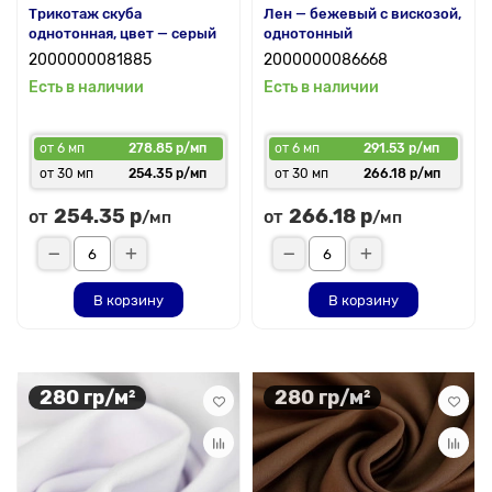
Трикотаж скуба
Лен — бежевый с вискозой,
однотонная, цвет — серый
однотонный
2000000081885
2000000086668
Есть в наличии
Есть в наличии
от 6 мп
278.85 р/мп
от 6 мп
291.53 р/мп
от 30 мп
254.35 р/мп
от 30 мп
266.18 р/мп
254.35 р
266.18 р
от
от
/мп
/мп
В корзину
В корзину
280 гр/м²
280 гр/м²