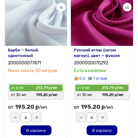
Барби — белый,
Русский атлас (сатин
однотонный
магнус), цвет — фуксия
2000000077871
2000000070292
Мало: менее 30 метров
Есть в наличии
5.0
1 отзыв
от 6 мп
213.79 р/мп
от 6 мп
213.79 р/мп
от 30 мп
195.20 р/мп
от 30 мп
195.20 р/мп
195.20 р
195.20 р
от
от
/мп
/мп
В корзину
В корзину