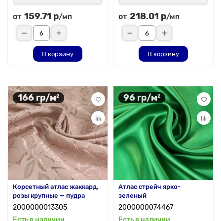
159.71 р
218.01 р
от
от
/мп
/мп
В корзину
В корзину
166 гр/м²
96 гр/м²
Корсетный атлас жаккард,
Атлас стрейч ярко-
розы крупные — пудра
зеленый
2000000013305
2000000074467
Есть в наличии
Есть в наличии