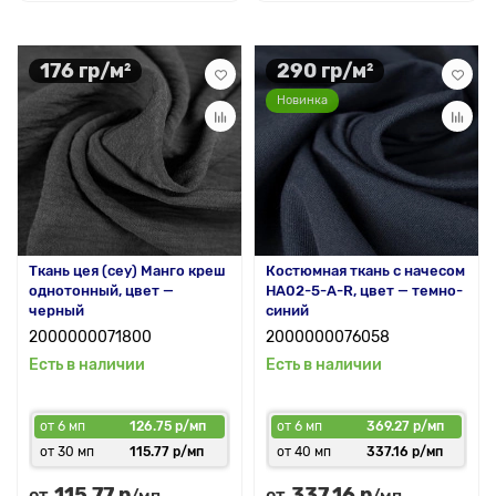
176 гр/м²
290 гр/м²
Новинка
Ткань цея (cey) Манго креш
Костюмная ткань с начесом
однотонный, цвет —
HA02-5-A-R, цвет — темно-
черный
синий
2000000071800
2000000076058
Есть в наличии
Есть в наличии
от 6 мп
126.75 р/мп
от 6 мп
369.27 р/мп
от 30 мп
115.77 р/мп
от 40 мп
337.16 р/мп
115.77 р
337.16 р
от
от