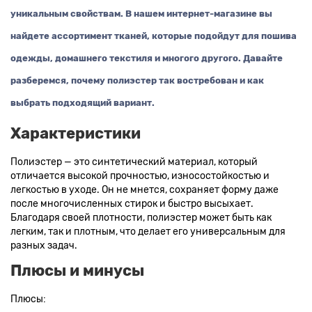
уникальным свойствам. В нашем интернет-магазине вы
Ткани цвета пудра
Ткани персикового цвета
Ткани оранжевого цвета
Ткани оливкового цвета
найдете ассортимент тканей, которые подойдут для пошива
Цвет ткани мятный
Ткани цвета айвори, молочные оттенки
одежды, домашнего текстиля и многого другого. Давайте
Ткани лимонного цвета
разберемся, почему полиэстер так востребован и как
Ткани красного цвета разных оттенков
выбрать подходящий вариант.
Ткани кораллового цвета
Ткани цвета какао
Характеристики
Изумрудный цвет ткани
Ткани зеленого цвета
Ткани желтого цвета
Ткани цвета индиго
Полиэстер — это синтетический материал, который
отличается высокой прочностью, износостойкостью и
Цвет ткани бордовый
Купить ткань белого цвета
легкостью в уходе. Он не мнется, сохраняет форму даже
Цвет ткани бежевый
после многочисленных стирок и быстро высыхает.
Благодаря своей плотности, полиэстер может быть как
легким, так и плотным, что делает его универсальным для
разных задач.
Плюсы и минусы
Плюсы: