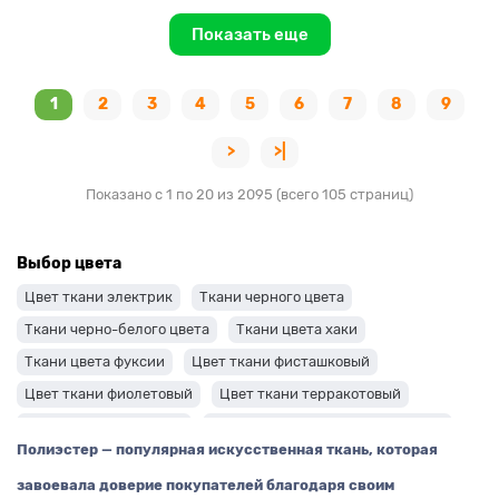
Показать еще
1
2
3
4
5
6
7
8
9
>
>|
Показано с 1 по 20 из 2095 (всего 105 страниц)
Выбор цвета
Цвет ткани электрик
Ткани черного цвета
Ткани черно-белого цвета
Ткани цвета хаки
Ткани цвета фуксии
Цвет ткани фисташковый
Цвет ткани фиолетовый
Цвет ткани терракотовый
Цвет ткани сиреневый
Цвет ткани синий и темно-синий
Полиэстер — популярная искусственная ткань, которая
Цвет ткани серый + оттенки: темные и светлые
завоевала доверие покупателей благодаря своим
Цвет ткани салатовый
Цвет ткани розовый