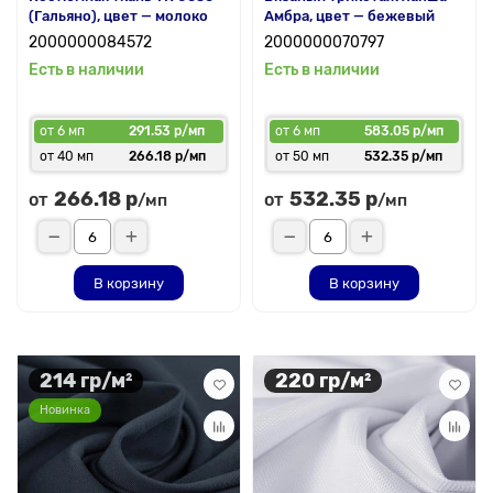
(Гальяно), цвет — молоко
Амбра, цвет — бежевый
2000000084572
2000000070797
Есть в наличии
Есть в наличии
от 6 мп
291.53 р/мп
от 6 мп
583.05 р/мп
от 40 мп
266.18 р/мп
от 50 мп
532.35 р/мп
266.18 р
532.35 р
от
от
/мп
/мп
В корзину
В корзину
214 гр/м²
220 гр/м²
Новинка