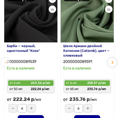
Барби — черный,
Шелк Армани двойной
однотонный "Коко"
Катионик (Cationik), цвет —
оливковый
2000000089539
2000000089591
Есть в наличии
Есть в наличии
от 6 мп
243.36 р/мп
от 6 мп
258.57 р/мп
от 50 мп
222.24 р/мп
от 65 мп
235.76 р/мп
222.24 р
235.76 р
от
от
/мп
/мп