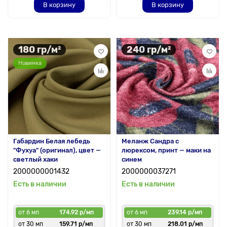
В корзину
В корзину
180 гр/м²
240 гр/м²
Новинка
Габардин Белая лебедь
Меланж Сандра с
"Фухуа" (оригинал), цвет —
люрексом, принт — маки на
светлый хаки
синем
2000000001432
2000000037271
Есть в наличии
Есть в наличии
от 6 мп
174.92 р/мп
от 6 мп
239.14 р/мп
от 30 мп
159.71 р/мп
от 30 мп
218.01 р/мп