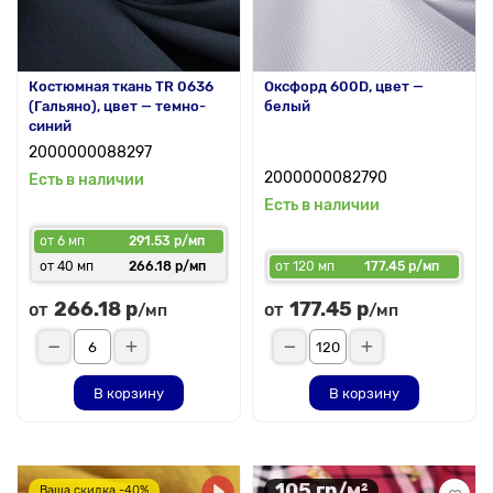
Костюмная ткань TR 0636
Оксфорд 600D, цвет —
(Гальяно), цвет — темно-
белый
синий
2000000088297
2000000082790
Есть в наличии
Есть в наличии
от 6 мп
291.53 р/мп
от 40 мп
266.18 р/мп
от 120 мп
177.45 р/мп
266.18 р
177.45 р
от
от
/мп
/мп
В корзину
В корзину
105 гр/м²
Ваша скидка -40%