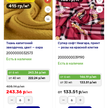
415 гр/м²
Ткань капитоний
Супер софт Ниагара, принт
звездочка, цвет — охра
— розы на красной клетке
2000000032573
2000000039190
Есть в наличии
Есть в наличии
от 6 мп
243.36 р/мп
от 6 мп
146.19 р/мп
от 40 мп
222.24 р/мп
от 30 мп
133.51 р/мп
408.14 р
/мп
243.36 р
133.51 р
от
/мп
/мп