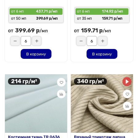
от 6 мп
437.71 р/мп
от 6 мп
174.92 р/мп
от 50 мп
399.69 р/мп
от 35 мп
159.71 р/мп
399.69 р
159.71 р
от
от
/мп
/мп
В корзину
В корзину
214 гр/м²
340 гр/м²
Костюмная ткань TR 0636
Вязаный трикотаж лапша