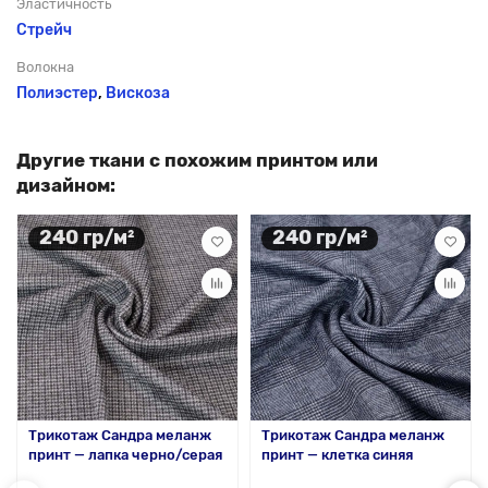
Эластичность
Стрейч
Волокна
Полиэстер
,
Вискоза
Другие ткани с похожим принтом или
дизайном:
240 гр/м²
240 гр/м²
Трикотаж Сандра меланж
Трикотаж Сандра меланж
принт — лапка черно/серая
принт — клетка синяя