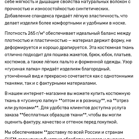
себе мягкость и дышащие свойства натуральных волокон с
прочностью и износостойкостью синтетических.
Добавление спандекса придаёт лёгкую эластичность, что
делает изделия более комфортными и удобными в носке.
Плотность 265 г/м² обеспечивает идеальный баланс между
плотностью и пластичностью — материал держит форму, не
деформируется и хорошо драпируется. Эта костюмная ткань
отлично подходит для пошива жакетов, брюк, юбок, платьев,
костюмов, а также лёгких пальто и форменной одежды. Узор
«гусиная лапка» придаёт изделиям благородный,
утончённый вид и прекрасно сочетается как с однотонными
тканями, так и с фактурными материалами.
В нашем интернет-магазине вы можете купить костюмную
ткань в «гусиную лапку» **оптом и в розницу**, на **отрез
или рулонами**. Для удобства клиентов доступна услуга
заказа **бесплатных образцов ткани**, чтобы вы могли
оценить фактуру, качество и оттенок перед покупкой.
Мы обеспечиваем **доставку по всей России и странам