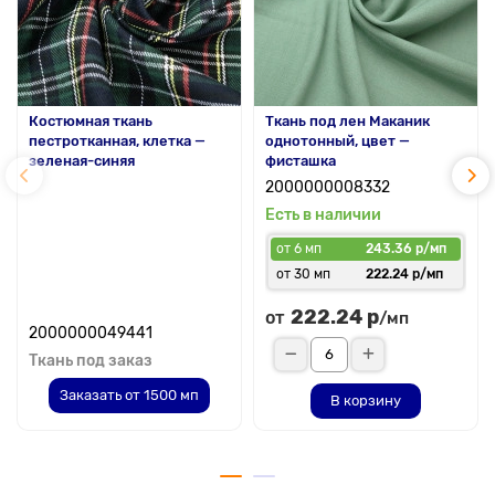
Костюмная ткань
Ткань под лен Маканик
пестротканная, клетка —
однотонный, цвет —
зеленая-синяя
фисташка
2000000008332
Есть в наличии
от 6 мп
243.36 р/мп
от 30 мп
222.24 р/мп
222.24 р
от
/мп
2000000049441
Ткань под заказ
Заказать от 1500 мп
В корзину