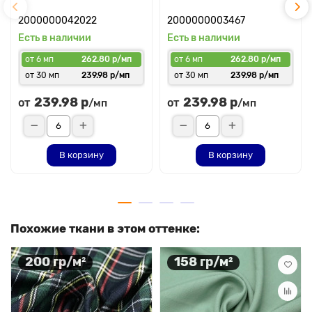
2000000042022
2000000003467
Есть в наличии
Есть в наличии
от 6 мп
262.80 р/мп
от 6 мп
262.80 р/мп
от 30 мп
239.98 р/мп
от 30 мп
239.98 р/мп
239.98 р
239.98 р
от
от
/мп
/мп
В корзину
В корзину
Похожие ткани в этом оттенке:
200 гр/м²
158 гр/м²