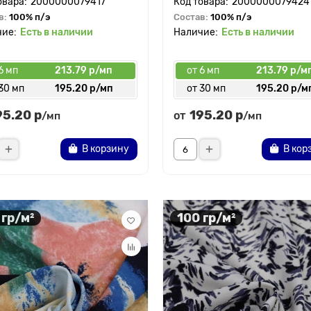
2000000079417
2000000079424
в:
100% п/э
Состав:
100% п/э
Есть в наличии
Есть в наличии
6 мп
213.79 р/мп
от 6 мп
213.79 р/м
30 мп
195.20 р/мп
от 30 мп
195.20 р/м
95.20 р
195.20 р
от
/мп
/мп
В корзину
В кор
 гр/м²
100 гр/м²