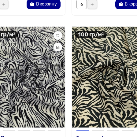
В корзину
В кор
 гр/м²
100 гр/м²