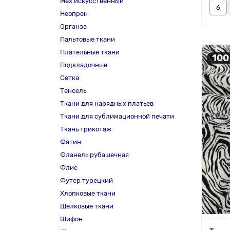
Мех искусственный
Неопрен
Органза
Пальтовые ткани
Плательные ткани
100
Подкладочные
Сетка
Тенсель
Ткани для нарядных платьев
Ткани для сублимационной печати
Ткань трикотаж
Фатин
Фланель рубашечная
Флис
Футер турецкий
Хлопковые ткани
Шелковые ткани
Шифон