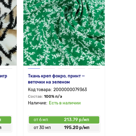
тигр
Ткань креп фокро, принт —
веточки на зеленом
2000000079363
Состав:
100% п/э
Есть в наличии
п
от 6 мп
213.79 р/мп
п
от 30 мп
195.20 р/мп