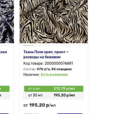
азки
Ткань Поли креп, принт —
разводы на бежевом
2000000076881
Состав:
97% п/э, 3% спандекс
Есть в наличии
п
от 6 мп
213.79 р/мп
п
от 30 мп
195.20 р/мп
195.20 р
от
/мп