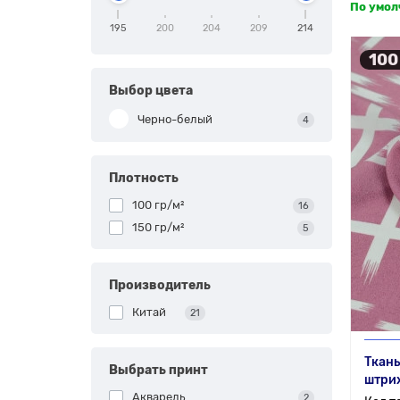
По умо
195
200
204
209
214
100
Выбор цвета
Черно-белый
4
Плотность
100 гр/м²
16
150 гр/м²
5
Производитель
Китай
21
Ткань
Выбрать принт
штри
Акварель
2