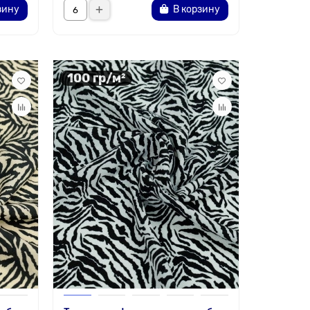
зину
В корзину
100 гр/м²