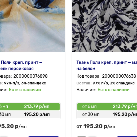
 Поли креп, принт —
Ткань Поли креп, принт — м
ель персиковая
на белом
2000000076898
2000000076638
в:
97% п/э, 3% спандекс
Состав:
97% п/э, 3% спандекс
Есть в наличии
Есть в наличии
6 мп
213.79 р/мп
от 6 мп
213.79 р/м
30 мп
195.20 р/мп
от 30 мп
195.20 р/м
95.20 р
195.20 р
от
/мп
/мп