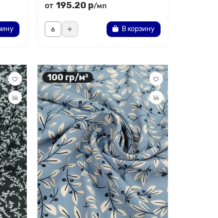
195.20 р
от
/мп
зину
В корзину
100 гр/м²