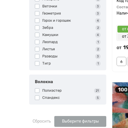
Веточки
3
Соста
Геометрия
3
Горох и горошек
4
Зебра
2
от 
Камушки
4
от 
Леопард
1
1
от
Листья
2
Разводы
3
Тигр
1
Волокна
100
Полиэстер
21
Спандекс
5
Сбросить
Выберите фильтры