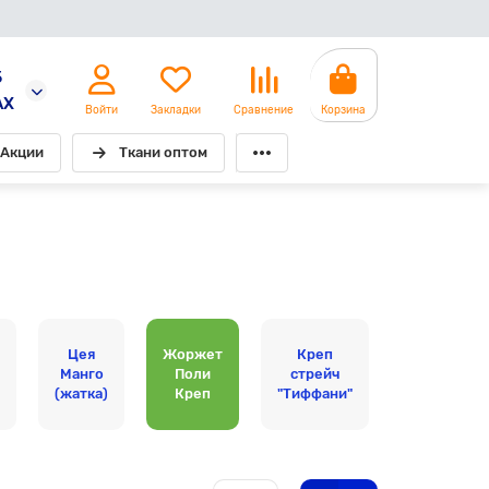
5
AX
Войти
Закладки
Сравнение
Корзина
Акции
Ткани оптом
Цея
Жоржет
Креп
Вискоза с
Манго
Поли
стрейч
нейлоном
(жатка)
Креп
"Тиффани"