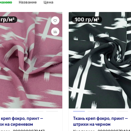
лчанию
Название
Цена
 гр/м²
100 гр/м²
 креп фокро, принт —
Ткань креп фокро, принт —
хи на сиреневом
штрихи на черном