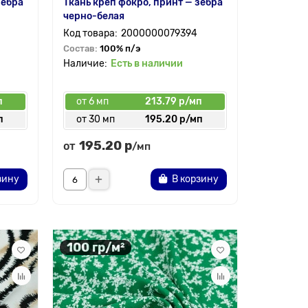
зебра
Ткань креп фокро, принт — зебра
черно-белая
2000000079394
Состав:
100% п/э
Есть в наличии
п
от 6 мп
213.79 р/мп
п
от 30 мп
195.20 р/мп
195.20 р
от
/мп
зину
В корзину
100 гр/м²