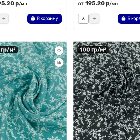
95.20 р
195.20 р
от
/мп
/мп
В корзину
В кор
 гр/м²
100 гр/м²