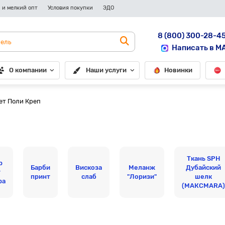
 и мелкий опт
Условия покупки
ЭДО
8 (800) 300-28-4
Написать в M
О компании
Наши услуги
Новинки
т Поли Креп
Ткань SPH
р
Барби
Вискоза
Меланж
Дубайский
т
принт
слаб
"Лоризи"
шелк
ра
(МАКСМАRА)