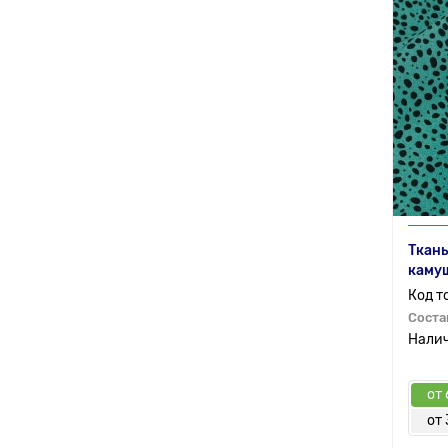
Ткань
каму
Соста
от 
от 