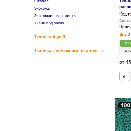
Ткань
Штапель
разво
Экокожа
Эксклюзивные принты
Соста
Ткани под заказ
5.0
Ткани от А до Я
от 
Ткани для домашнего текстиля
от 
1
от
100