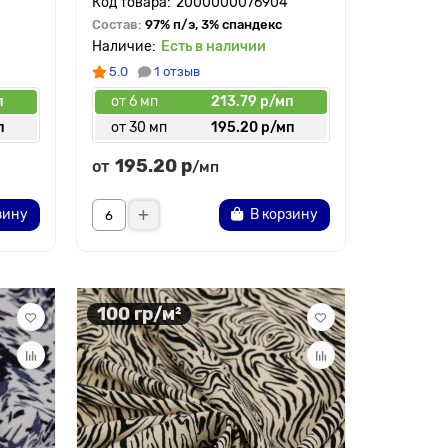
2000000076904
Состав:
97% п/э, 3% спандекс
Есть в наличии
5.0
1 отзыв
п
от 6 мп
213.79 р/мп
п
от 30 мп
195.20 р/мп
195.20 р
от
/мп
зину
В корзину
100 гр/м²