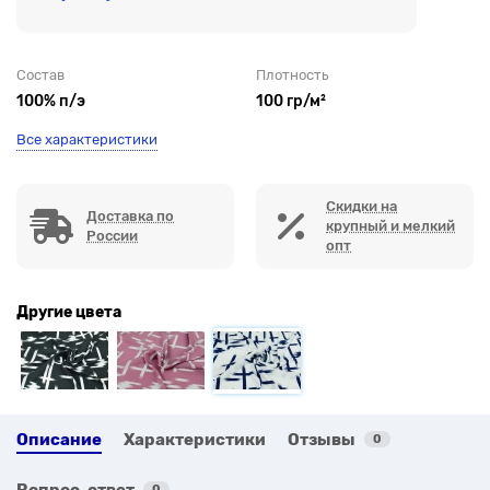
Состав
Плотность
100% п/э
100 гр/м²
Все характеристики
Скидки на
Доставка по
крупный и мелкий
России
опт
Другие цвета
Описание
Характеристики
Отзывы
0
Вопрос-ответ
0