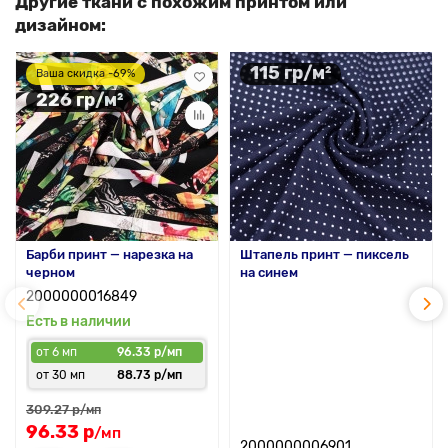
Другие ткани с похожим принтом или
дизайном:
115 гр/м²
Ваша скидка -69%
226 гр/м²
Барби принт — нарезка на
Штапель принт — пиксель
черном
на синем
2000000016849
Есть в наличии
от 6 мп
96.33 р/мп
от 30 мп
88.73 р/мп
309.27 р
/мп
96.33 р
/мп
2000000006901