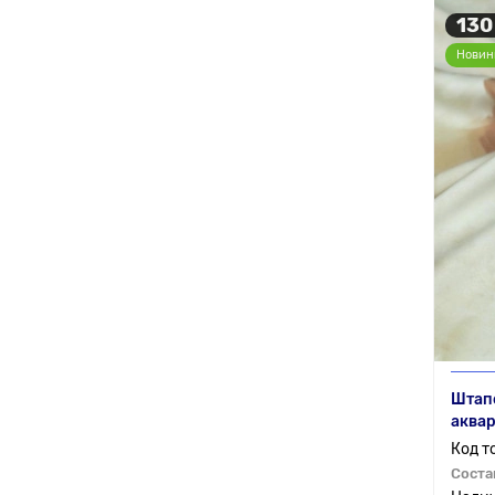
130
Новин
Штапе
аквар
Соста