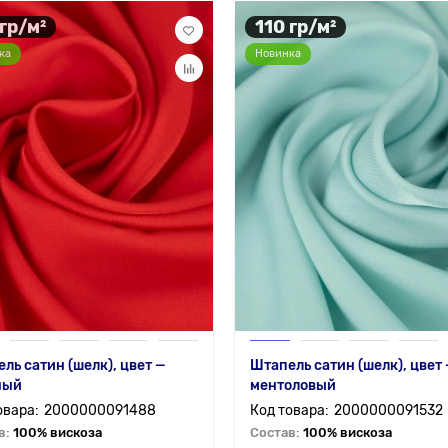
 гр/м²
110 гр/м²
ка
Новинка
ль сатин (шелк), цвет —
Штапель сатин (шелк), цвет
ный
ментоловый
2000000091488
2000000091532
в:
100% вискоза
Состав:
100% вискоза