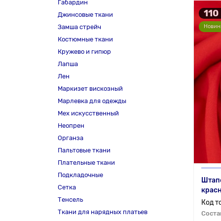
Габардин
110
Джинсовые ткани
Замша стрейч
Новин
Костюмные ткани
Кружево и гипюр
Лапша
Лен
Маркизет вискозный
Марлевка для одежды
Мех искусственный
Неопрен
Органза
Пальтовые ткани
Плательные ткани
Подкладочные
Штапе
Сетка
крас
Тенсель
Ткани для нарядных платьев
Соста