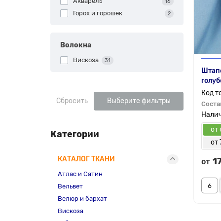
Акварель
16
Горох и горошек
2
Волокна
Вискоза
31
Штапе
голуб
Сбросить
Выберите фильтры
Соста
от 
Категории
от 
КАТАЛОГ ТКАНИ
1
от
Атлас и Сатин
Вельвет
Велюр и бархат
Вискоза