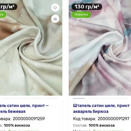
 гр/м²
130 гр/м²
ка
Новинка
ль сатин шелк, принт —
Штапель сатин шелк, принт
ель бежевая
акварель бирюза
2000000091259
2000000091297
в:
100% вискоза
Состав:
100% вискоза