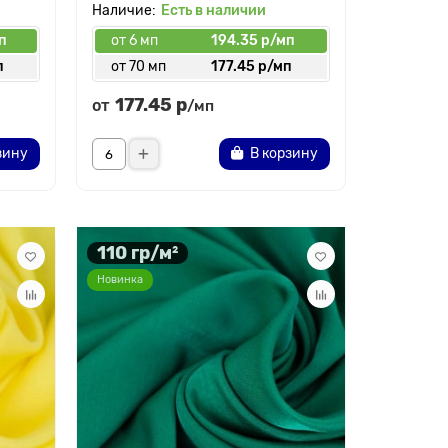
Есть в наличии
п
от 6 мп
194.35 р/мп
п
от 70 мп
177.45 р/мп
177.45 р
от
/мп
зину
В корзину
110 гр/м²
Новинка