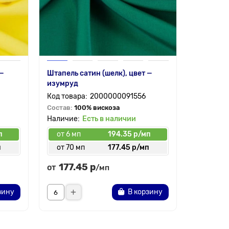
 —
Штапель сатин (шелк), цвет —
изумруд
2000000091556
Состав:
100% вискоза
Есть в наличии
п
от 6 мп
194.35 р/мп
п
от 70 мп
177.45 р/мп
177.45 р
от
/мп
зину
В корзину