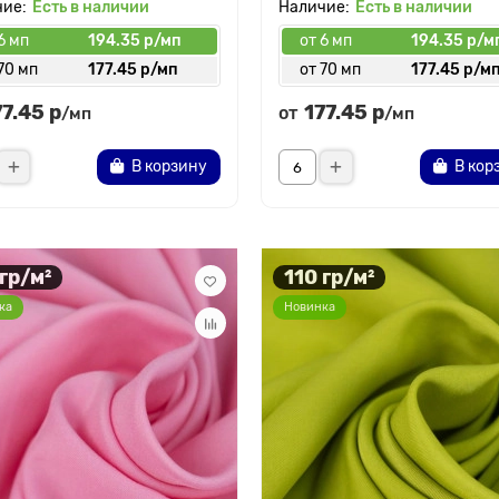
Есть в наличии
Есть в наличии
6 мп
194.35 р/мп
от 6 мп
194.35 р/м
70 мп
177.45 р/мп
от 70 мп
177.45 р/м
77.45 р
177.45 р
от
/мп
/мп
В корзину
В кор
 гр/м²
110 гр/м²
ка
Новинка