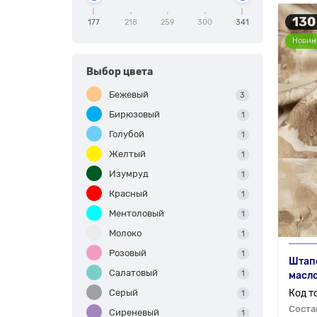
130
177
218
259
300
341
Новин
Выбор цвета
Бежевый
3
Бирюзовый
1
Голубой
1
Желтый
1
Изумруд
1
Красный
1
Ментоловый
1
Молоко
1
Розовый
1
Штапе
Салатовый
1
масл
Серый
1
Соста
Сиреневый
1