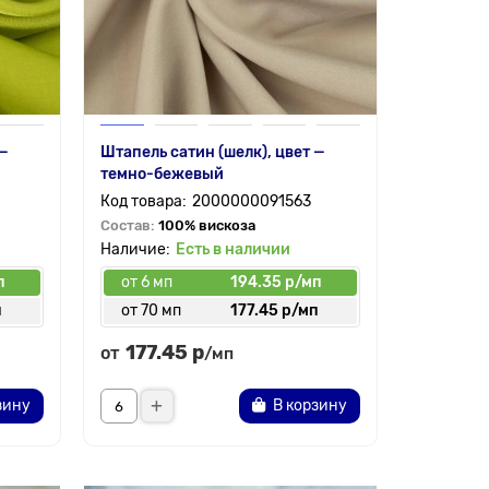
 —
Штапель сатин (шелк), цвет —
темно-бежевый
2000000091563
Состав:
100% вискоза
Есть в наличии
п
от 6 мп
194.35 р/мп
п
от 70 мп
177.45 р/мп
177.45 р
от
/мп
зину
В корзину