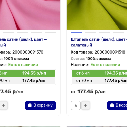
ль сатин (шелк), цвет —
Штапель сатин (шелк), цвет
вый
салатовый
2000000091570
2000000091518
в:
100% вискоза
Состав:
100% вискоза
Есть в наличии
Есть в наличии
6 мп
194.35 р/мп
от 6 мп
194.35 р/м
70 мп
177.45 р/мп
от 70 мп
177.45 р/м
77.45 р
177.45 р
от
/мп
/мп
В корзину
В кор