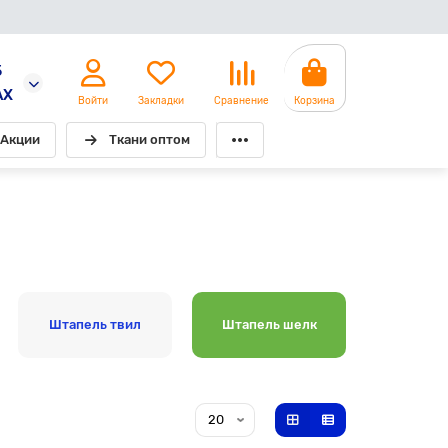
5
AX
Войти
Закладки
Сравнение
Корзина
Акции
Ткани оптом
Штапель твил
Штапель шелк