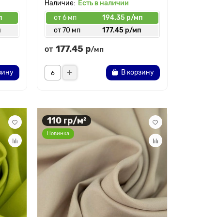
Есть в наличии
п
от 6 мп
194.35 р/мп
п
от 70 мп
177.45 р/мп
177.45 р
от
/мп
зину
В корзину
110 гр/м²
Новинка