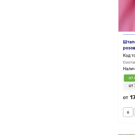
Штапе
розо
Соста
от 
от 
1
от