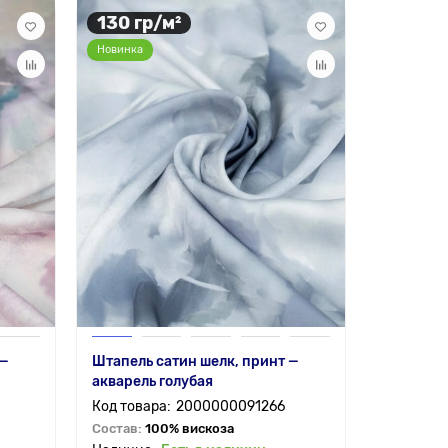
130 гр/м²
Новинка
 —
Штапель сатин шелк, принт —
акварель голубая
2000000091266
Состав:
100% вискоза