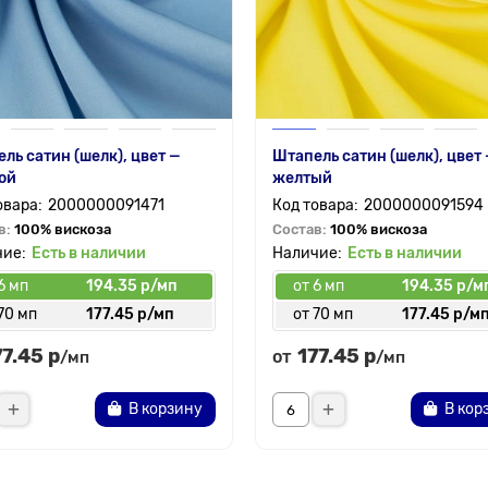
ль сатин (шелк), цвет —
Штапель сатин (шелк), цвет
ой
желтый
2000000091471
2000000091594
в:
100% вискоза
Состав:
100% вискоза
Есть в наличии
Есть в наличии
6 мп
194.35 р/мп
от 6 мп
194.35 р/м
70 мп
177.45 р/мп
от 70 мп
177.45 р/м
77.45 р
177.45 р
от
/мп
/мп
В корзину
В кор