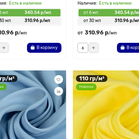
Есть в наличии
Есть в наличии
6 мп
340.54 р/мп
от 6 мп
340.54 р/м
30 мп
310.96 р/мп
от 30 мп
310.96 р/м
10.96 р
310.96 р
от
/мп
/мп
В корзину
В кор
 гр/м²
110 гр/м²
ка
Новинка