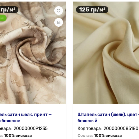
 гр/м²
125 гр/м²
ка
ль сатин шелк, принт —
Штапель сатин (шелк), цвет
о бежевое
бежевый
2000000091235
2000000085180
в:
100% вискоза
Состав:
100% вискоза