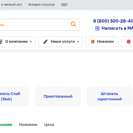
 и мелкий опт
Условия покупки
ЭДО
8 (800) 300-28-4
Написать в M
О компании
Наши услуги
Новинки
пель Слаб
Штапель
Принтованный
(Slub)
однотонный
лчанию
Название
Цена