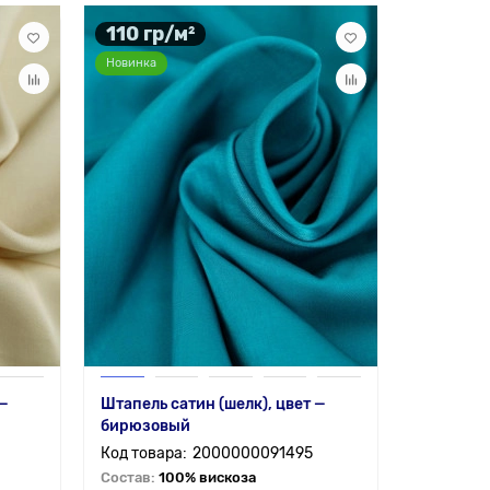
110 гр/м²
Новинка
 —
Штапель сатин (шелк), цвет —
бирюзовый
2000000091495
Состав:
100% вискоза