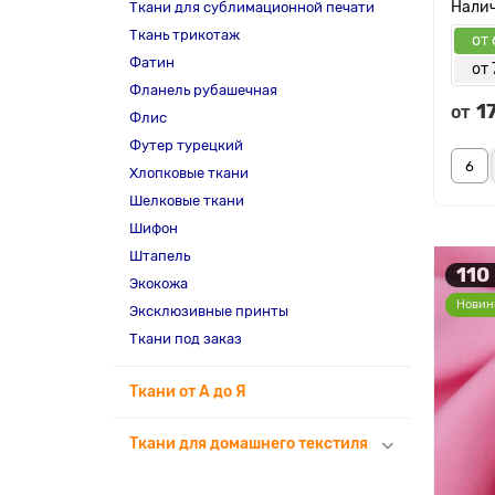
Ткани для сублимационной печати
Ткань трикотаж
от 
Фатин
от 
Фланель рубашечная
1
от
Флис
Футер турецкий
Хлопковые ткани
Шелковые ткани
Шифон
Штапель
110
Экокожа
Новин
Эксклюзивные принты
Ткани под заказ
Ткани от А до Я
Ткани для домашнего текстиля