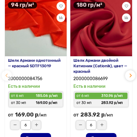
94 гр/м²
180 гр/м²
Шелк Армани однотонный
Шелк Армани двойной
— красный SDTF13019
Катионик (Cationik), цвет —
красный
2000000084756
2000000086699
Есть в наличии
Есть в наличии
от 6 мп
185.06 р/мп
от 6 мп
310.96 р/мп
от 30 мп
169.00 р/мп
от 30 мп
283.92 р/мп
169.00 р
283.92 р
от
от
/мп
/мп