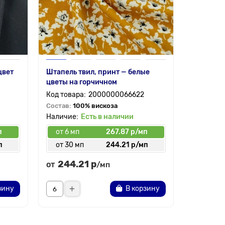
цвет
Штапель твил, принт — белые
цветы на горчичном
2000000066622
Состав:
100% вискоза
Есть в наличии
п
от 6 мп
267.87 р/мп
п
от 30 мп
244.21 р/мп
244.21 р
от
/мп
зину
В корзину