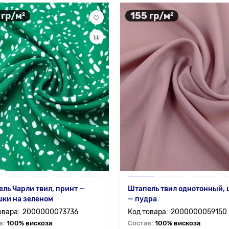
 гр/м²
155 гр/м²
ль Чарли твил, принт —
Штапель твил однотонный, 
ки на зеленом
— пудра
2000000073736
2000000059150
в:
100% вискоза
Состав:
100% вискоза