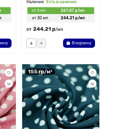
Есть в наличии
п
от 6 мп
267.87 р/мп
п
от 30 мп
244.21 р/мп
244.21 р
от
/мп
зину
В корзину
155 гр/м²