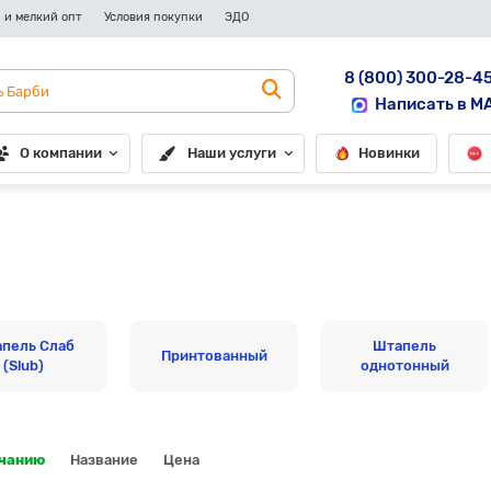
 и мелкий опт
Условия покупки
ЭДО
8 (800) 300-28-4
Написать в M
О компании
Наши услуги
Новинки
пель Слаб
Штапель
Принтованный
(Slub)
однотонный
лчанию
Название
Цена