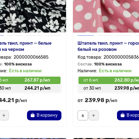
ль твил, принт — белые
Штапель твил, принт — горо
 на черном
белый на розовом
2000000066585
2000000005836
в:
100% вискоза
Состав:
100% вискоза
Есть в наличии
Есть в наличии
6 мп
267.87 р/мп
от 6 мп
262.80 р/м
30 мп
244.21 р/мп
от 30 мп
239.98 р/м
44.21 р
239.98 р
от
/мп
/мп
В корзину
В кор