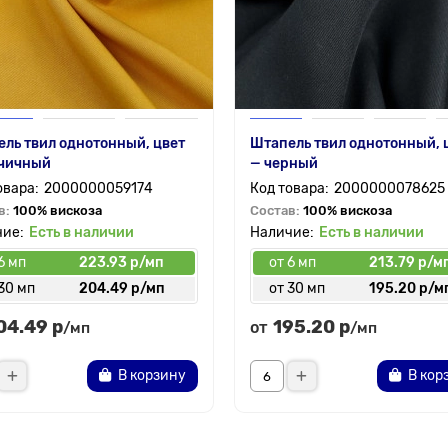
ль твил однотонный, цвет
Штапель твил однотонный, 
рчичный
— черный
2000000059174
2000000078625
в:
100% вискоза
Состав:
100% вискоза
Есть в наличии
Есть в наличии
6 мп
223.93 р/мп
от 6 мп
213.79 р/м
30 мп
204.49 р/мп
от 30 мп
195.20 р/м
04.49 р
195.20 р
от
/мп
/мп
В корзину
В кор