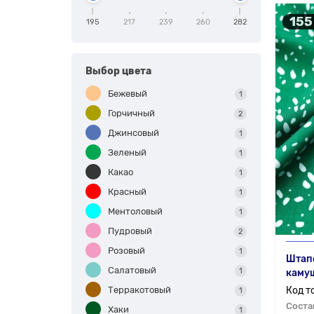
155
195
217
239
260
282
Выбор цвета
Бежевый
1
Горчичный
2
Джинсовый
1
Зеленый
1
Какао
1
Красный
1
Ментоловый
1
Пудровый
2
Розовый
1
Штапе
Салатовый
1
камуш
Терракотовый
1
Соста
Хаки
1