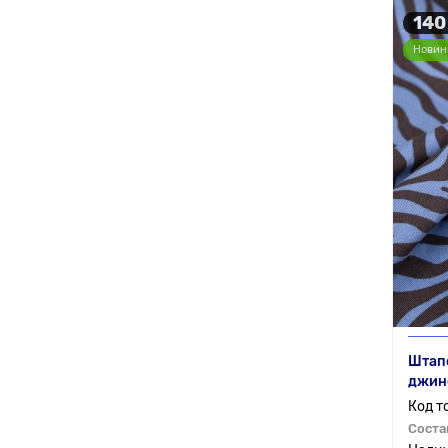
140
Новин
Штапе
джин
Соста