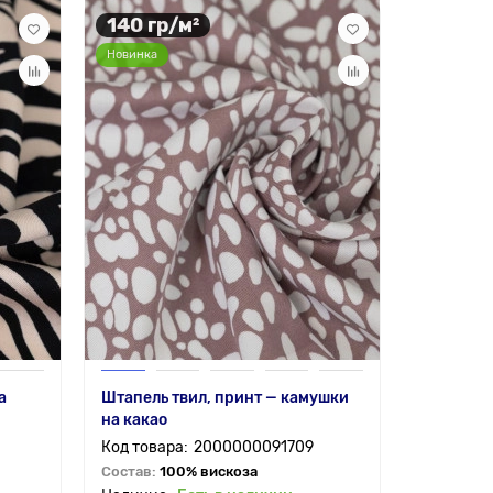
140 гр/м²
Новинка
а
Штапель твил, принт — камушки
на какао
2000000091709
Состав:
100% вискоза