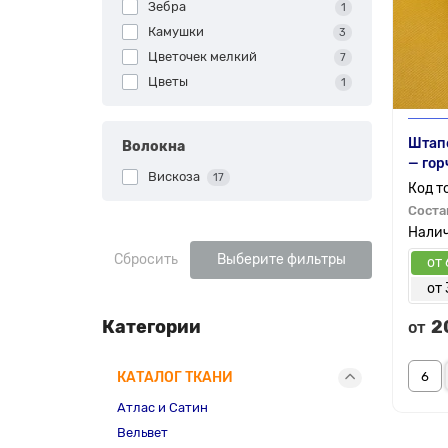
Зебра
1
Камушки
3
Цветочек мелкий
7
Цветы
1
Штапе
Волокна
— го
Вискоза
17
Соста
Сбросить
Выберите фильтры
от 
от 
Категории
2
от
КАТАЛОГ ТКАНИ
Атлас и Сатин
Вельвет