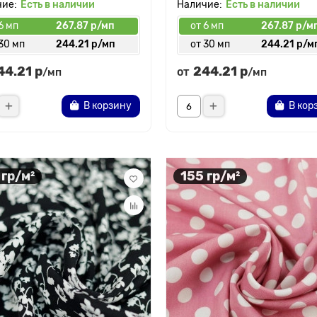
Есть в наличии
Есть в наличии
6 мп
267.87 р/мп
от 6 мп
267.87 р/м
30 мп
244.21 р/мп
от 30 мп
244.21 р/м
44.21 р
244.21 р
от
/мп
/мп
В корзину
В кор
 гр/м²
155 гр/м²