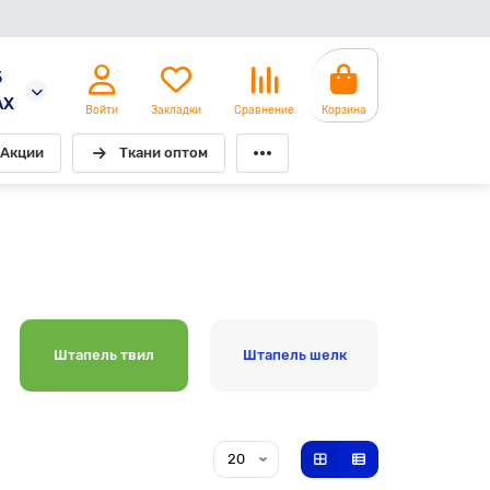
5
AX
Войти
Закладки
Сравнение
Корзина
Акции
Ткани оптом
Штапель твил
Штапель шелк