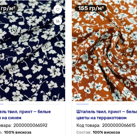
 гр/м²
155 гр/м²
ль твил, принт — белые
Штапель твил, принт — бел
 на синем
цветы на терракотовом
2000000066592
2000000066615
в:
100% вискоза
Состав:
100% вискоза