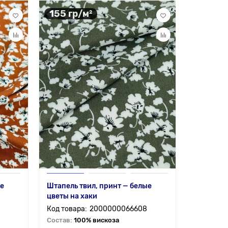
155 гр/м²
ые
Штапель твил, принт — белые
цветы на хаки
2000000066608
Состав:
100% вискоза