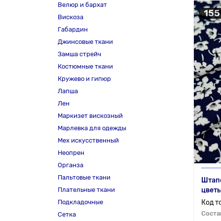
Велюр и бархат
155
Вискоза
Габардин
Джинсовые ткани
Замша стрейч
Костюмные ткани
Кружево и гипюр
Лапша
Лен
Маркизет вискозный
Марлевка для одежды
Мех искусственный
Неопрен
Органза
Пальтовые ткани
Штапе
Плательные ткани
цветы
Подкладочные
Соста
Сетка