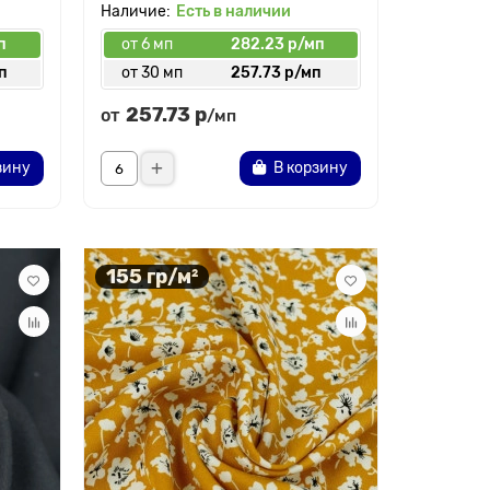
Есть в наличии
п
от 6 мп
282.23 р/мп
п
от 30 мп
257.73 р/мп
257.73 р
от
/мп
зину
В корзину
155 гр/м²