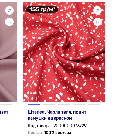
155 гр/м²
цвет
Штапель Чарли твил, принт —
камушки на красном
2000000073729
Состав:
100% вискоза