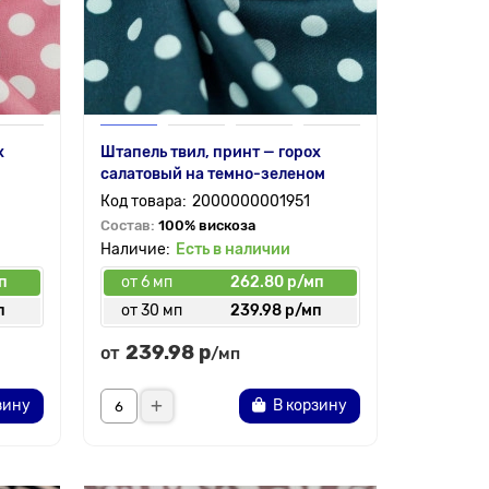
х
Штапель твил, принт — горох
салатовый на темно-зеленом
2000000001951
Состав:
100% вискоза
Есть в наличии
п
от 6 мп
262.80 р/мп
п
от 30 мп
239.98 р/мп
239.98 р
от
/мп
зину
В корзину