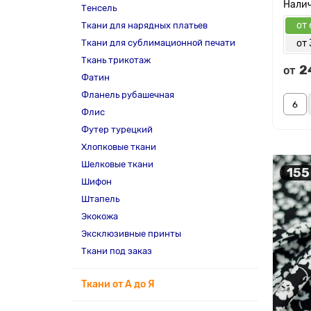
Тенсель
от 
Ткани для нарядных платьев
Ткани для сублимационной печати
от 
Ткань трикотаж
2
от
Фатин
Фланель рубашечная
Флис
Футер турецкий
Хлопковые ткани
Шелковые ткани
155
Шифон
Штапель
Экокожа
Эксклюзивные принты
Ткани под заказ
Ткани от А до Я