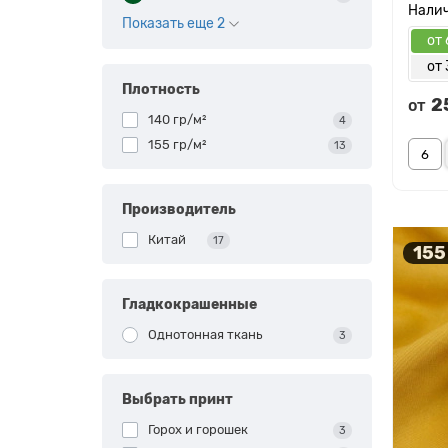
Показать еще 2
от 
от 
Плотность
2
от
140 гр/м²
4
155 гр/м²
13
Производитель
Китай
17
155
Гладкокрашенные
Однотонная ткань
3
Выбрать принт
Горох и горошек
3