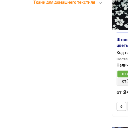
Ткани для домашнего текстиля
Штапе
цветы
Соста
от 
от 
2
от