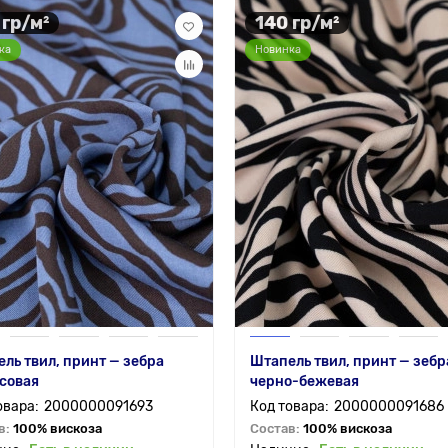
 гр/м²
140 гр/м²
ка
Новинка
ль твил, принт — зебра
Штапель твил, принт — зебр
совая
черно-бежевая
2000000091693
2000000091686
в:
100% вискоза
Состав:
100% вискоза