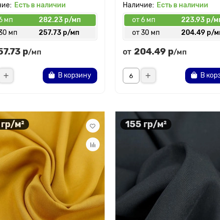
Есть в наличии
Есть в наличии
6 мп
282.23 р/мп
от 6 мп
223.93 р/м
30 мп
257.73 р/мп
от 30 мп
204.49 р/м
57.73 р
204.49 р
от
/мп
/мп
В корзину
В кор
 гр/м²
155 гр/м²