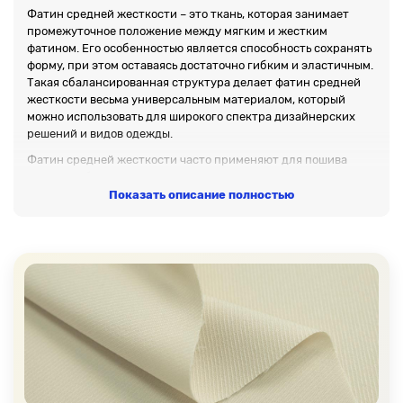
Фатин средней жесткости – это ткань, которая занимает
промежуточное положение между мягким и жестким
фатином. Его особенностью является способность сохранять
форму, при этом оставаясь достаточно гибким и эластичным.
Такая сбалансированная структура делает фатин средней
жесткости весьма универсальным материалом, который
можно использовать для широкого спектра дизайнерских
решений и видов одежды.
Фатин средней жесткости часто применяют для пошива
пышных юбок, таких как тюльпаны и полусолнца, воздушных
платьев и нарядов для выпускных вечеров или свадеб.
Показать описание полностью
Благодаря своим характеристикам, он также используется
при создании вечерних туалетов, нарядов для танцевальных
конкурсов и карнавальных костюмов, где необходима
объемность без слишком большой жесткости.
Кроме того, этот материал подходит для оформления
интерьеров, создания тематического декора для
мероприятий, изготовления аксессуаров, например, ободков,
бантов и цветов, которые нуждаются в умеренной поддержке
формы, но при этом не должны быть слишком твердыми.
В нашем интернет магазине всегда в наличии большой
выбор фатина средней жесткости в разнообразии цветов и