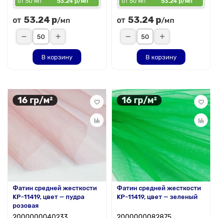
от 50 мп
53.24 р/мп
от 50 мп
53.24 р/мп
53.24 р
53.24 р
от
от
/мп
/мп
В корзину
В корзину
16 гр/м²
16 гр/м²
Фатин средней жесткости
Фатин средней жесткости
KP-11419, цвет — пудра
KP-11419, цвет — зеленый
розовая
2000000040233
2000000082875