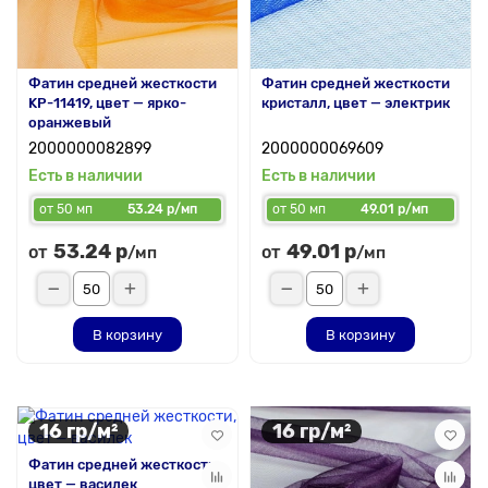
Фатин средней жесткости
Фатин средней жесткости
KP-11419, цвет — ярко-
кристалл, цвет — электрик
оранжевый
2000000082899
2000000069609
Есть в наличии
Есть в наличии
от 50 мп
53.24 р/мп
от 50 мп
49.01 р/мп
53.24 р
49.01 р
от
от
/мп
/мп
В корзину
В корзину
16 гр/м²
16 гр/м²
Фатин средней жесткости,
цвет — василек