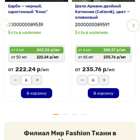
Барби — черный,
Шелк Армани двойной
однотонный "Коко"
Катионик (Cationik), цвет —
оливковый
2000000089539
2000000089591
Есть в наличии
Есть в наличии
от 6 мп
243.36 р/мп
от 6 мп
258.57 р/мп
от 50 мп
222.24 р/мп
от 65 мп
235.76 р/мп
222.24 р
235.76 р
от
от
/мп
/мп
В корзину
В корзину
Филиал Мир Fashion Ткани в