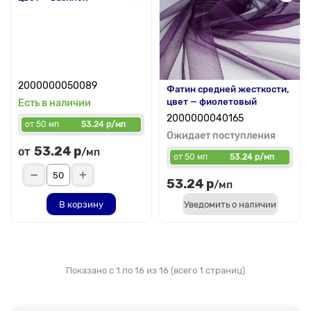
2000000050089
Фатин средней жесткости,
цвет — фиолетовый
Есть в наличии
2000000040165
от 50 мп
53.24 р/мп
Ожидает поступления
53.24 р
от
/мп
от 50 мп
53.24 р/мп
53.24 р
/мп
В корзину
Уведомить о наличии
Показано с 1 по 16 из 16 (всего 1 страниц)