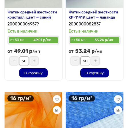
Фатин средней жесткости
Фатин средней жесткости
кристалл, цвет — синий
KP-11419, цвет — лаванда
2000000069579
2000000082837
Есть в наличии
Есть в наличии
от 50 мп
49.01 р/мп
от 50 мп
53.24 р/мп
49.01 р
53.24 р
от
от
/мп
/мп
В корзину
В корзину
16 гр/м²
16 гр/м²