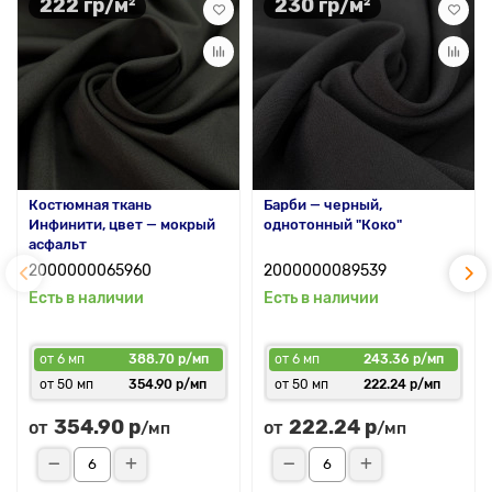
222 гр/м²
230 гр/м²
Костюмная ткань
Барби — черный,
Инфинити, цвет — мокрый
однотонный "Коко"
асфальт
2000000065960
2000000089539
Есть в наличии
Есть в наличии
от 6 мп
388.70 р/мп
от 6 мп
243.36 р/мп
от 50 мп
354.90 р/мп
от 50 мп
222.24 р/мп
354.90 р
222.24 р
от
от
/мп
/мп