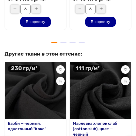
В корзину
В корзину
Другие ткани в этом оттенке:
230 гр/м²
111 гр/м²
Барби — черный,
Марлевка хлопок слаб
однотонный "Коко"
(cotton slub), цвет —
черный