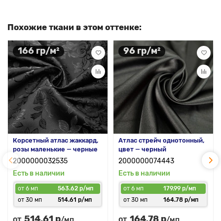
Похожие ткани в этом оттенке:
166 гр/м²
96 гр/м²
Корсетный атлас жаккард,
Атлас стрейч однотонный,
розы маленькие — черные
цвет — черный
2000000032535
2000000074443
Есть в наличии
Есть в наличии
от 6 мп
563.62 р/мп
от 6 мп
179.99 р/мп
от 30 мп
514.61 р/мп
от 30 мп
164.78 р/мп
514.61 р
164.78 р
от
от
/мп
/мп