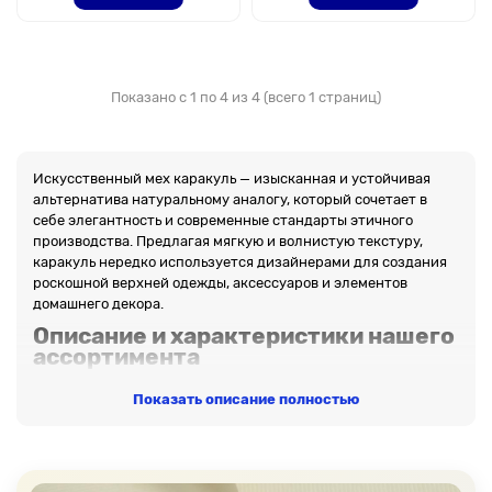
Показано с 1 по 4 из 4 (всего 1 страниц)
Искусственный мех каракуль — изысканная и устойчивая
альтернатива натуральному аналогу, который сочетает в
себе элегантность и современные стандарты этичного
производства. Предлагая мягкую и волнистую текстуру,
каракуль нередко используется дизайнерами для создания
роскошной верхней одежды, аксессуаров и элементов
домашнего декора.
Описание и характеристики нашего
ассортимента
Искусственный мех каракуль имитирует внешний вид и
Показать описание полностью
ощущения настоящего меха ягненка каракуль. Производится
из высококачественных синтетических волокон, таких как
акриловые и модакриловые, которые обеспечивают
долговечность, тепло и мягкость изделия. Для усиления