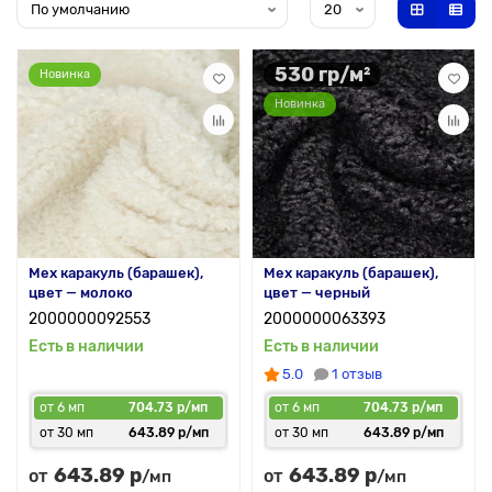
530 гр/м²
Новинка
Новинка
Мех каракуль (барашек),
Мех каракуль (барашек),
цвет — молоко
цвет — черный
2000000092553
2000000063393
Есть в наличии
Есть в наличии
5.0
1 отзыв
от 6 мп
704.73 р/мп
от 6 мп
704.73 р/мп
от 30 мп
643.89 р/мп
от 30 мп
643.89 р/мп
643.89 р
643.89 р
от
от
/мп
/мп