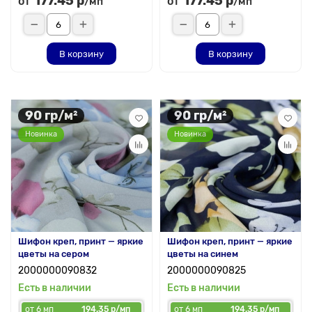
177.45 р
177.45 р
от
от
/мп
/мп
В корзину
В корзину
90 гр/м²
90 гр/м²
Новинка
Новинка
Шифон креп, принт — яркие
Шифон креп, принт — яркие
цветы на сером
цветы на синем
2000000090832
2000000090825
Есть в наличии
Есть в наличии
от 6 мп
194.35 р/мп
от 6 мп
194.35 р/мп