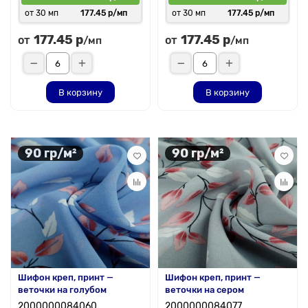
от 30 мп
177.45 р/мп
от 30 мп
177.45 р/мп
177.45 р
177.45 р
от
от
/мп
/мп
В корзину
В корзину
90 гр/м²
90 гр/м²
Шифон креп, принт —
Шифон креп, принт —
веточки на голубом
веточки на сером
2000000084060
2000000084077