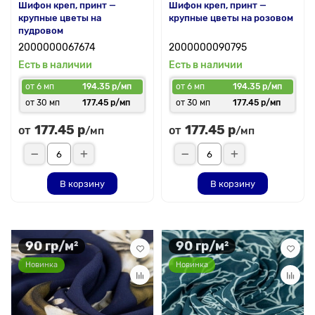
Шифон креп, принт —
Шифон креп, принт —
крупные цветы на
крупные цветы на розовом
пудровом
2000000067674
2000000090795
Есть в наличии
Есть в наличии
от 6 мп
194.35 р/мп
от 6 мп
194.35 р/мп
от 30 мп
177.45 р/мп
от 30 мп
177.45 р/мп
177.45 р
177.45 р
от
от
/мп
/мп
В корзину
В корзину
90 гр/м²
90 гр/м²
Новинка
Новинка