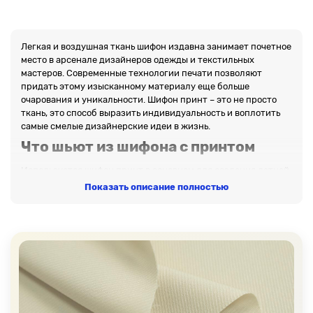
Легкая и воздушная ткань шифон издавна занимает почетное
место в арсенале дизайнеров одежды и текстильных
мастеров. Современные технологии печати позволяют
придать этому изысканному материалу еще больше
очарования и уникальности. Шифон принт – это не просто
ткань, это способ выразить индивидуальность и воплотить
самые смелые дизайнерские идеи в жизнь.
Что шьют из шифона с принтом
Используется шифон принт в основном для создания летней,
вечерней или торжественной одежды. Из него получаются
Показать описание полностью
великолепные платья и блузки, легкие шарфы и палантины,
нарядные юбки и даже стильные аксессуары. Особенно
актуален он в весенне-летнем ассортименте женской
одежды, когда так хочется особой легкости и воздушности.
Разнообразие шифона в нашем
ассортименте
В интернет-магазине представлен шифон принт различных
видов, это позволяет каждому покупателю найти материал