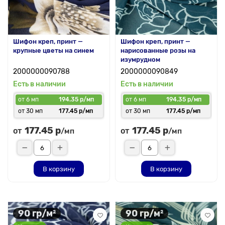
Шифон креп, принт —
Шифон креп, принт —
крупные цветы на синем
нарисованные розы на
изумрудном
2000000090788
2000000090849
Есть в наличии
Есть в наличии
от 6 мп
194.35 р/мп
от 6 мп
194.35 р/мп
от 30 мп
177.45 р/мп
от 30 мп
177.45 р/мп
177.45 р
177.45 р
от
от
/мп
/мп
В корзину
В корзину
90 гр/м²
90 гр/м²