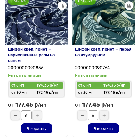
Новинка
Новинка
Шифон креп, принт —
Шифон креп, принт — перья
нарисованные розы на
на изумрудном
синем
2000000090856
2000000090764
Есть в наличии
Есть в наличии
от 6 мп
194.35 р/мп
от 6 мп
194.35 р/мп
от 30 мп
177.45 р/мп
от 30 мп
177.45 р/мп
177.45 р
177.45 р
от
от
/мп
/мп
В корзину
В корзину