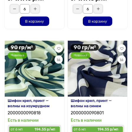
В корзину
В корзину
90 гр/м²
90 гр/м²
Новинка
Новинка
Шифон креп, принт —
Шифон креп, принт —
волны на изумрудном
волны на синем
2000000090818
2000000090801
Есть в наличии
Есть в наличии
от 6 мп
194.35 р/мп
от 6 мп
194.35 р/мп