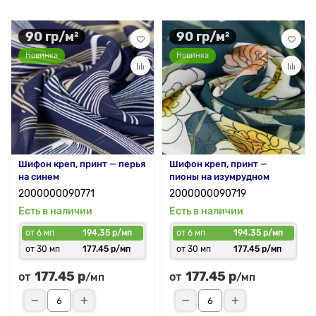
90 гр/м²
90 гр/м²
Новинка
Новинка
Шифон креп, принт — перья
Шифон креп, принт —
на синем
пионы на изумрудном
2000000090771
2000000090719
Есть в наличии
Есть в наличии
от 6 мп
194.35 р/мп
от 6 мп
194.35 р/мп
от 30 мп
177.45 р/мп
от 30 мп
177.45 р/мп
177.45 р
177.45 р
от
от
/мп
/мп