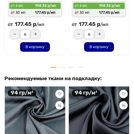
от 6 мп
194.35 р/мп
от 6 мп
194.35 р/мп
от 30 мп
177.45 р/мп
от 30 мп
177.45 р/мп
177.45 р
177.45 р
от
от
/мп
/мп
В корзину
В корзину
Рекомендуемые ткани на подкладку:
94 гр/м²
94 гр/м²