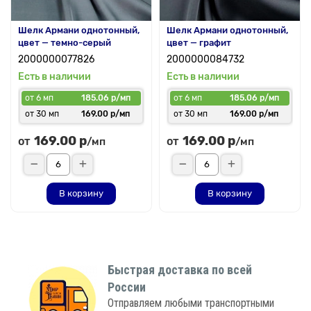
Шелк Армани однотонный,
Шелк Армани однотонный,
цвет — темно-серый
цвет — графит
2000000077826
2000000084732
Есть в наличии
Есть в наличии
от 6 мп
185.06 р/мп
от 6 мп
185.06 р/мп
от 30 мп
169.00 р/мп
от 30 мп
169.00 р/мп
169.00 р
169.00 р
от
от
/мп
/мп
В корзину
В корзину
Быстрая доставка по всей
России
Отправляем любыми транспортными