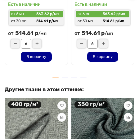
Есть в наличии
Есть в наличии
от 6 мп
563.62 р/мп
от 6 мп
563.62 р/мп
от 30 мп
514.61 р/мп
от 30 мп
514.61 р/мп
514.61 р
514.61 р
от
от
/мп
/мп
В корзину
В корзину
Другие ткани в этом оттенке:
400 гр/м²
350 гр/м²