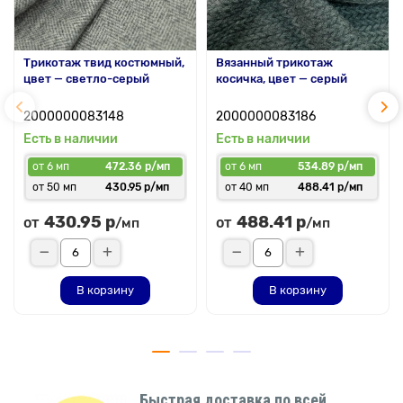
Трикотаж твид костюмный,
Вязанный трикотаж
цвет — светло-серый
косичка, цвет — серый
2000000083148
2000000083186
Есть в наличии
Есть в наличии
от 6 мп
472.36 р/мп
от 6 мп
534.89 р/мп
от 50 мп
430.95 р/мп
от 40 мп
488.41 р/мп
430.95 р
488.41 р
от
от
/мп
/мп
В корзину
В корзину
Быстрая доставка по всей