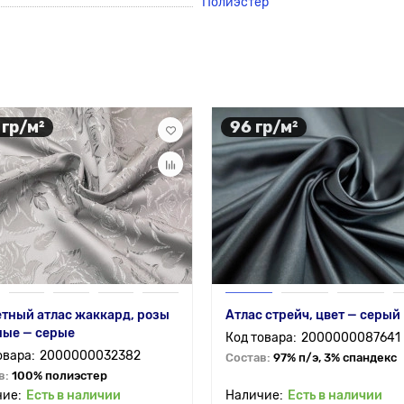
Полиэстер
 гр/м²
96 гр/м²
тный атлас жаккард, розы
Атлас стрейч, цвет — серый
ные — серые
2000000087641
2000000032382
Состав:
97% п/э, 3% спандекс
в:
100% полиэстер
Есть в наличии
Есть в наличии