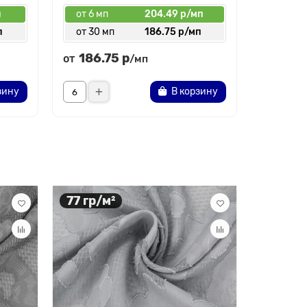
п
от 6 мп
204.49 р/мп
от 6 мп
п
от 30 мп
186.75 р/мп
от 30 
186.75 р
169.
от
от
/мп
зину
В корзину
77 гр/м²
64 гр/