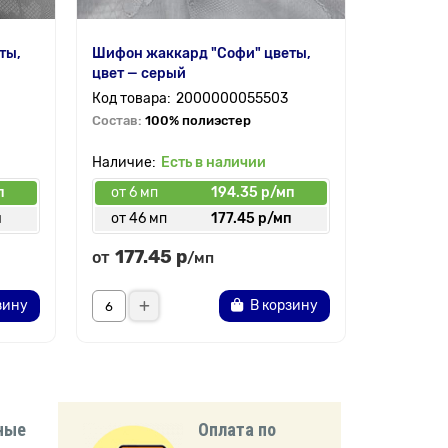
ты,
Шифон жаккард "Софи" цветы,
Таффета 
цвет — серый
серый
2000000055503
Состав:
100% полиэстер
Состав:
1
Есть в наличии
п
от 6 мп
194.35 р/мп
п
от 46 мп
177.45 р/мп
от 50 
177.45 р
44.7
от
от
/мп
зину
В корзину
ные
Оплата по