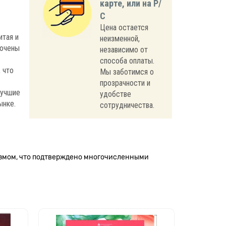
карте, или на Р/
С
Цена остается
итая и
неизменной,
лючены
независимо от
способа оплаты.
 что
Мы заботимся о
прозрачности и
лучшие
удобстве
ынке.
сотрудничества.
измом, что подтверждено многочисленными