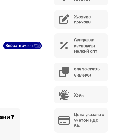
Условия
покупки
Скидки на
крупный и
Выбрать рулон
мелкий опт
Как заказать
образец
Уход
Цена указана с
ани?
учетом НДС
5%