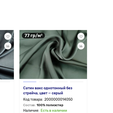
77 гр/м²
94 гр/
Сатин вакс однотонный без
Шелк Арм
стрейча, цвет — серый
— темно
2000000014050
Состав:
100% полиэстер
Состав:
9
Есть в наличии