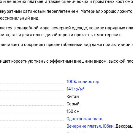
х и вечерних платьев, а также сценических и прокатных костюмо
с аккуратным сатиновым переплетением. Материал хорошо ложится
фессиональный вид.
уется в свадебной моде, вечерней одежде, пошиве нарядных пла
ива, так и для ателье, дизайнеров и прокатных мастерских.
освечивает и сохраняет презентабельный вид даже при активной 
то ищет корсетную ткань с эффектным внешним видом, высокой п
100% полиэстер
141 гр/м²
Китай
Серый
150 см
Однотонная ткань
Вечерние платья
,
Юбки
, Декора