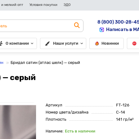
 и мелкий опт
Условия покупки
ЭДО
8 (800) 300-28-4
Написать в M
О компании
Наши услуги
Новинки
ин
Бридал сатин (атлас шелк) — серый
) — серый
Артикул
FT-126
Номер цвета/дизайна
C-14
Плотность
141 гр/м²
Есть в наличии