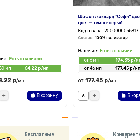
Шифон жаккард "Софи" цве
цвет — темно-серый
2000000055817
Состав:
100% полиэстер
Есть в наличии
Есть в наличии
от 6 мп
194.35 р/м
50 мп
64.22 р/мп
от 46 мп
177.45 р/м
4.22 р
177.45 р
от
/мп
/мп
В корзину
В кор
Бесплатные
Конкурент