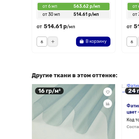
от 6 мп
563.62 р/мп
от 
от 30 мп
514.61 р/мп
от 
514.61 р
5
от
от
/мп
В корзину
Другие ткани в этом оттенке:
16 гр/м²
24 
Фатин
цвет 
Соста