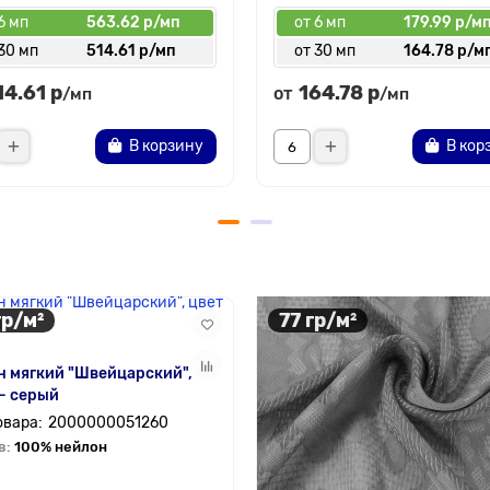
6 мп
563.62 р/мп
от 6 мп
179.99 р/м
30 мп
514.61 р/мп
от 30 мп
164.78 р/м
14.61 р
164.78 р
от
/мп
/мп
В корзину
В кор
гр/м²
77 гр/м²
 мягкий "Швейцарский",
— серый
2000000051260
в:
100% нейлон