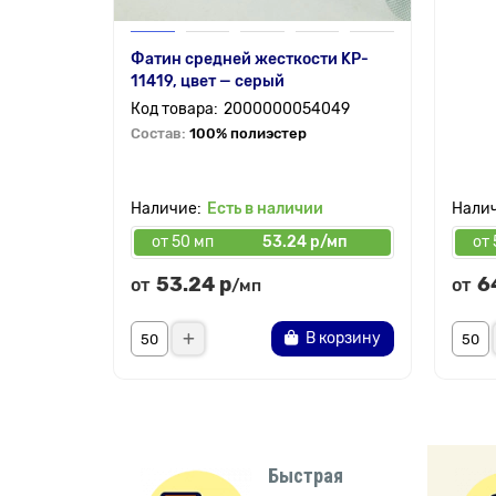
Фатин средней жесткости KP-
11419, цвет — серый
2000000054049
Состав:
100% полиэстер
Есть в наличии
от 50 мп
53.24 р/мп
от 
53.24 р
6
от
от
/мп
В корзину
Быстрая