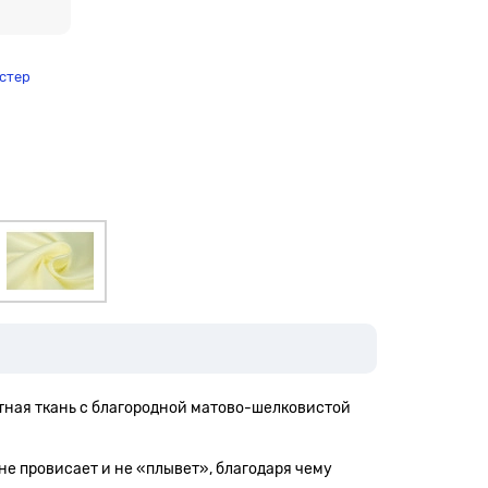
стер
ктная ткань с благородной матово-шелковистой
не провисает и не «плывет», благодаря чему