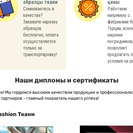
образцы ткани
цены
Сомневаетесь в
Работаем
качестве?
напрямую с
Закажите нарезку
фабриками К
образцов
Турции, иск
бесплатно, оплата
наценки
осуществляется
посредников,
только за
позволяет
транспортировку!
предлагать 
условия на р
Наши дипломы и сертификаты
сии! Мы гордимся высоким качеством продукции и профессионал
партнеров – главный показатель нашего успеха!
ashion Ткани