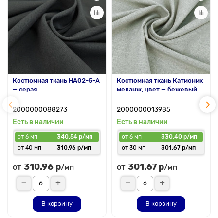
Костюмная ткань HA02-5-A
Костюмная ткань Катионик
— серая
меланж, цвет — бежевый
2000000088273
2000000013985
Есть в наличии
Есть в наличии
от 6 мп
340.54 р/мп
от 6 мп
330.40 р/мп
от 40 мп
310.96 р/мп
от 30 мп
301.67 р/мп
310.96 р
301.67 р
от
от
/мп
/мп
В корзину
В корзину