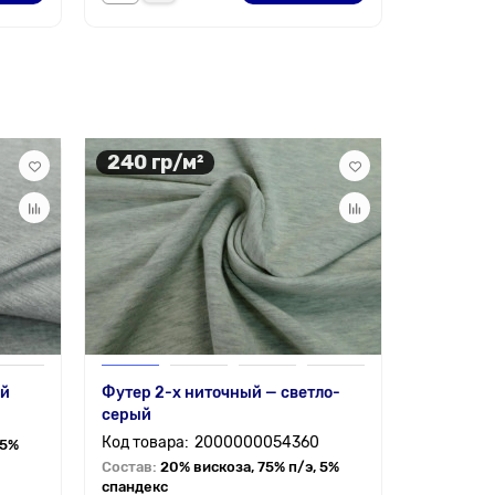
240 гр/м²
222 гр
ый
Футер 2-х ниточный — светло-
Костюмна
серый
меланж, 
2000000054360
 5%
Состав:
20% вискоза, 75% п/э, 5%
Состав:
3
спандекс
спандекс