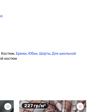
кс
й Костюм,
Брюки
,
Юбки
,
Шорты
,
Для школьной
ой костюм
227 гр/м²
200 гр