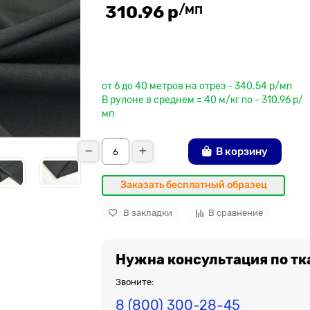
/мп
310.96 р
До рулона еще
от 6 до 40 метров на отрез - 340.54 р/мп
В рулоне в среднем = 40 м/кг по - 310.96 р/
мп
В корзину
Заказать бесплатный образец
В закладки
В сравнение
Нужна консультация по тк
Звоните:
8 (800) 300-28-45