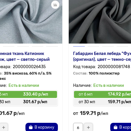
мная ткань Катионик
Габардин Белая лебедь "Фу
ж, цвет — светло-серый
(оригинал), цвет — темно-с
2000000026435
2000000081748
в:
35% вискоза, 60% п/э, 5%
Состав:
100% полиэстер
екс
Есть в наличии
Есть в наличии
6 мп
330.40 р/мп
от 6 мп
174.92 р/м
30 мп
301.67 р/мп
от 30 мп
159.71 р/м
01.67 р
159.71 р
от
/мп
/мп
В корзину
В кор