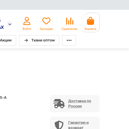
5
AX
Войти
Закладки
Сравнение
Корзина
Акции
Ткани оптом
-5-A
Доставка по
России
Гарантии и
возврат