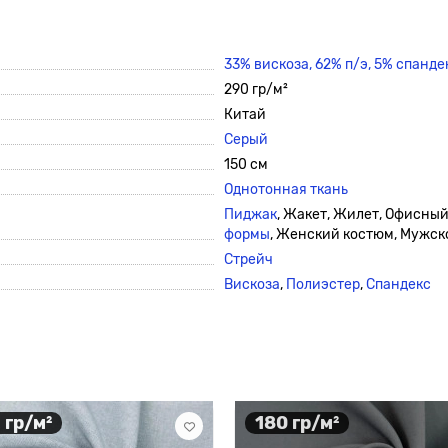
33% вискоза, 62% п/э, 5% спанде
290 гр/м²
Китай
Серый
150 см
Однотонная ткань
Пиджак
, Жакет, Жилет, Офисны
формы
, Женский костюм, Мужск
Стрейч
Вискоза
,
Полиэстер
,
Спандекс
 гр/м²
180 гр/м²