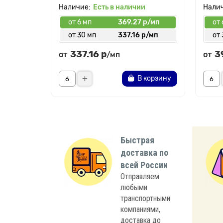
Есть в наличии
от 6 мп
369.27 р/мп
от 
от 30 мп
337.16 р/мп
от 
337.16 р
3
от
от
/мп
В корзину
Быстрая
доставка по
всей России
Отправляем
любыми
транспортными
компаниями,
доставка до