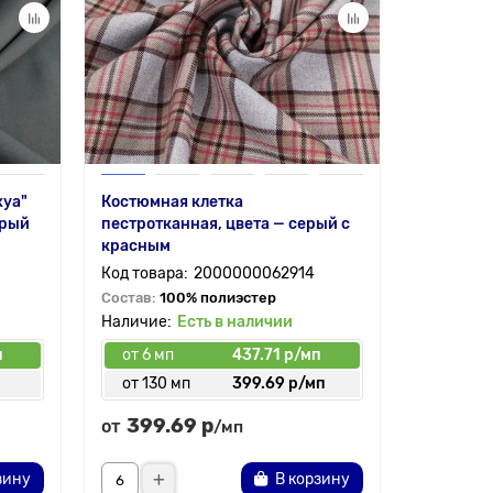
хуа"
Костюмная клетка
Костюмка
ерый
пестротканная, цвета — серый с
серый
красным
2000000062914
Состав:
1
полиэстер
Состав:
100% полиэстер
Есть в наличии
п
от 6 мп
437.71 р/мп
от 6 мп
п
от 130 мп
399.69 р/мп
от 40 
399.69 р
332.
от
от
/мп
зину
В корзину