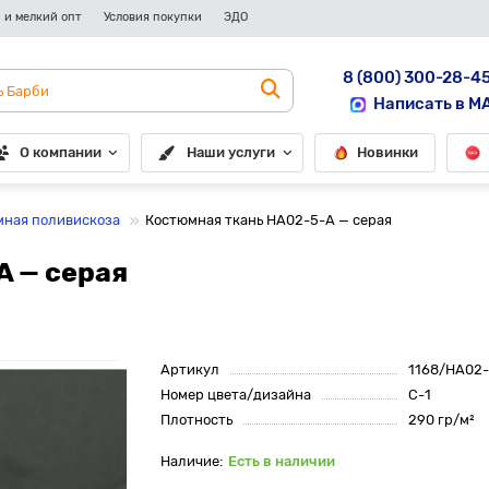
 и мелкий опт
Условия покупки
ЭДО
8 (800) 300-28-4
Написать в M
О компании
Наши услуги
Новинки
ная поливискоза
Костюмная ткань HA02-5-A — серая
A — серая
Артикул
1168/HA02
Номер цвета/дизайна
С-1
Плотность
290 гр/м²
Есть в наличии