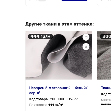
Другие ткани в этом оттенке:
444 гр/м
300
Неопрен 2-х сторонний — белый/
Ткань
серый
2000000005799
Соста
нейло
Плотность:
444 гр/м²