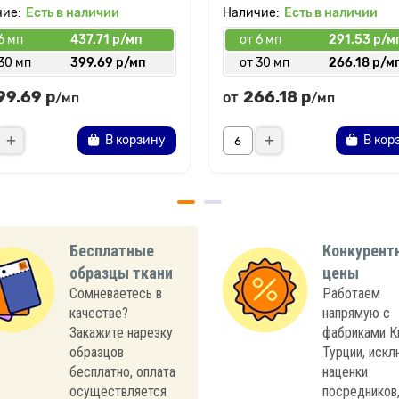
Есть в наличии
Есть в наличии
6 мп
437.71 р/мп
от 6 мп
291.53 р/м
30 мп
399.69 р/мп
от 30 мп
266.18 р/м
99.69 р
266.18 р
от
/мп
/мп
В корзину
В кор
Бесплатные
Конкурент
образцы ткани
цены
Сомневаетесь в
Работаем
качестве?
напрямую с
Закажите нарезку
фабриками К
образцов
Турции, иск
бесплатно, оплата
наценки
осуществляется
посредников,