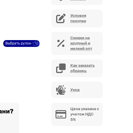
Условия
покупки
Скидки на
крупный и
Выбрать рулон
мелкий опт
Как заказать
образец
Уход
Цена указана с
ани?
учетом НДС
5%