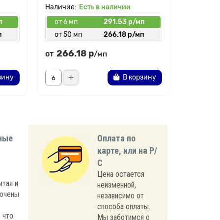
Есть в наличии
п
от 6 мп
291.53 р/мп
от 6 мп
п
от 50 мп
266.18 р/мп
от 30 
266.18 р
301.
от
от
/мп
зину
В корзину
ные
Оплата по
карте, или на Р/
С
Цена остается
итая и
неизменной,
лючены
независимо от
способа оплаты.
 что
Мы заботимся о