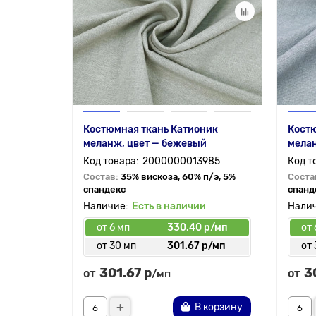
Костюмная ткань Катионик
Костю
меланж, цвет — бежевый
мелан
2000000013985
Состав:
35% вискоза, 60% п/э, 5%
Соста
спандекс
спанд
Есть в наличии
от 6 мп
330.40 р/мп
от 
от 30 мп
301.67 р/мп
от 
301.67 р
3
от
от
/мп
В корзину