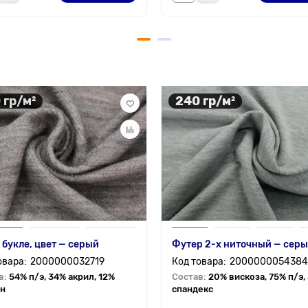
 гр/м²
240 гр/м²
 букле, цвет — серый
Футер 2-х ниточный — сер
2000000032719
2000000054384
в:
54% п/э, 34% акрил, 12%
Состав:
20% вискоза, 75% п/э,
н
спандекс