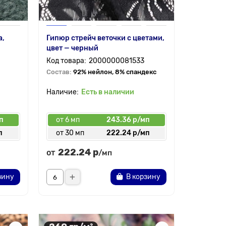
а,
Гипюр стрейч веточки с цветами,
цвет — черный
2000000081533
Состав:
92% нейлон, 8% спандекс
Есть в наличии
п
от 6 мп
243.36 р/мп
п
от 30 мп
222.24 р/мп
222.24 р
от
/мп
зину
В корзину