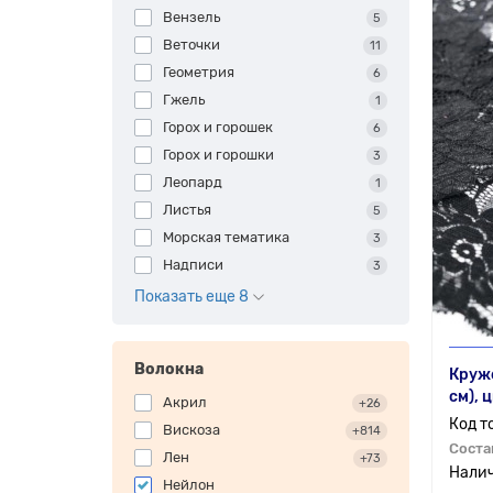
Вензель
5
Веточки
11
Геометрия
6
Гжель
1
Горох и горошек
6
Горох и горошки
3
Леопард
1
Листья
5
Морская тематика
3
Надписи
3
Показать еще 8
Волокна
Круже
см), 
Акрил
+26
Вискоза
+814
Соста
Лен
+73
Нейлон