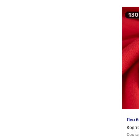
130
Лен б
Соста