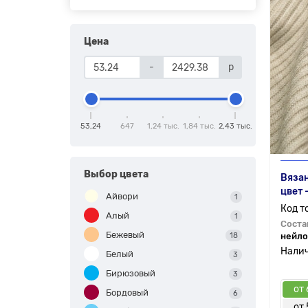
Цена
-
р
53,24
647
1,24 тыс.
1,84 тыс.
2,43 тыс.
Выбор цвета
Вяза
цвет
Айвори
1
Алый
1
Соста
Бежевый
18
нейло
Белый
3
Бирюзовый
3
от 
Бордовый
6
от 