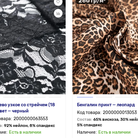
260 гр/м²
во узкое со стрейчем (18
Бенгалин принт — леопард
цвет — черный
2000000013053
2000000063553
Состав:
65% вискоза, 30% ней
5% спандекс
в:
92% нейлон, 8% спандекс
Есть в наличии
Есть в наличии