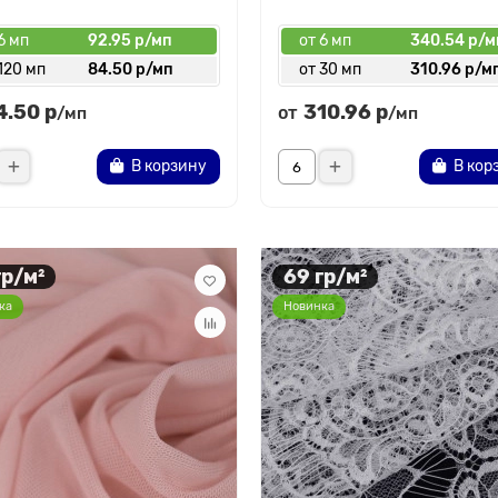
6 мп
92.95 р/мп
от 6 мп
340.54 р/м
120 мп
84.50 р/мп
от 30 мп
310.96 р/м
4.50 р
310.96 р
от
/мп
/мп
В корзину
В кор
гр/м²
69 гр/м²
ка
Новинка