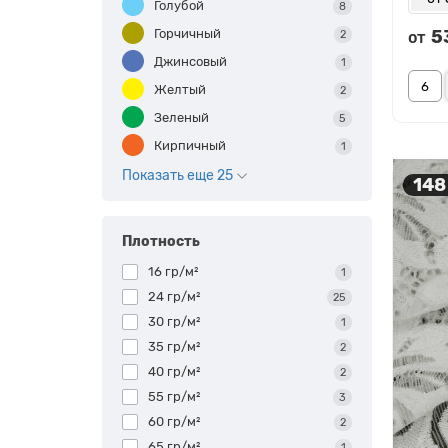
Голубой
8
Горчичный
5
2
от
Джинсовый
1
Желтый
2
Зеленый
5
Кирпичный
1
Показать еще 25
148
Плотность
16 гр/м²
1
24 гр/м²
25
30 гр/м²
1
35 гр/м²
2
40 гр/м²
2
55 гр/м²
3
60 гр/м²
2
65 гр/м²
1