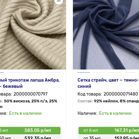
ный трикотаж лапша Амбра,
Сетка стрейч, цвет — темно-
 — бежевый
синий
2000000070797
2000000071480
в:
50% вискоза, 25% п/э, 25%
Состав:
92% нейлон, 8% спанд
н
Есть в наличии
Есть в наличии
6 мп
583.05 р/мп
от 6 мп
167.31 р/м
50 мп
532.35 р/мп
от 35 мп
152.95 р/м