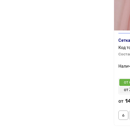
Сетка
Соста
от 
от 
1
от