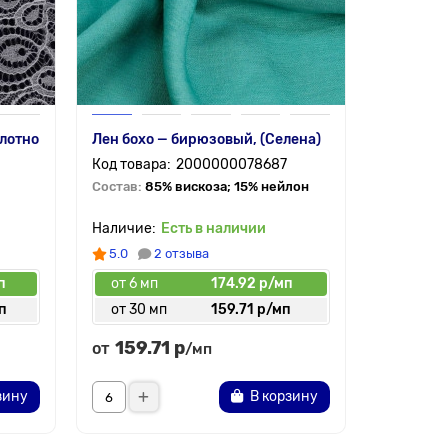
лотно
Лен бохо — бирюзовый, (Селена)
2000000078687
Состав:
85% вискоза; 15% нейлон
Есть в наличии
5.0
2 отзыва
п
от 6 мп
174.92 р/мп
п
от 30 мп
159.71 р/мп
159.71 р
от
/мп
зину
В корзину