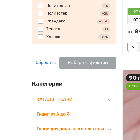
Полиуретан
+6
от 
Полиэстер
+2
k
от 
Спандекс
+1.3
k
Тенсель
+1
8
от
Хлопок
+275
Сбросить
Выберите фильтры
90 
Категории
Новин
КАТАЛОГ ТКАНИ
Ткани от А до Я
Ткани для домашнего текстиля