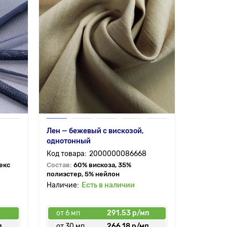
Лен — бежевый с вискозой,
однотонный
2000000086668
екс
Состав:
60% вискоза, 35%
полиэстер, 5% нейлон
Есть в наличии
п
от 6 мп
291.53 р/мп
п
от 30 мп
266.18 р/мп