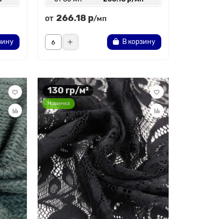
266.18 р
от
/мп
зину
В корзину
130 гр/м²
Новинка