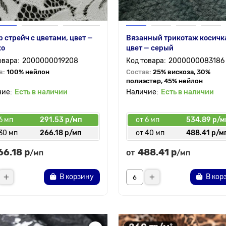
 стрейч с цветами, цвет —
Вязанный трикотаж косичк
ко
цвет — серый
2000000019208
2000000083186
в:
100% нейлон
Состав:
25% вискоза, 30%
полиэстер, 45% нейлон
Есть в наличии
Есть в наличии
6 мп
291.53 р/мп
от 6 мп
534.89 р/м
30 мп
266.18 р/мп
от 40 мп
488.41 р/м
66.18 р
488.41 р
от
/мп
/мп
В корзину
В кор