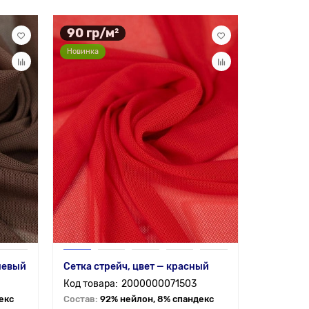
90 гр/м²
Новинка
невый
Сетка стрейч, цвет — красный
2000000071503
екс
Состав:
92% нейлон, 8% спандекс