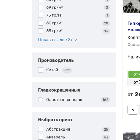
69 гр/м²
3
75 гр/м²
1
80 гр/м²
Гипюр
28
моло
85 гр/м²
13
Показать еще 27
Соста
Производитель
Китай
322
от 
от 
Гладкокрашенные
2
от
Однотонная ткань
162
Выбрать принт
Абстракция
25
Акварель
43