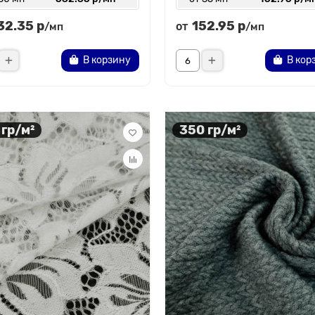
32.35 р
152.95 р
от
/мп
/мп
В корзину
В кор
 гр/м²
350 гр/м²