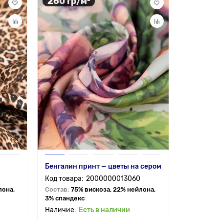
260 гр/м²
Бенгалин принт — цветы на сером
2000000013060
лона,
Состав:
75% вискоза, 22% нейлона,
3% спандекс
Есть в наличии