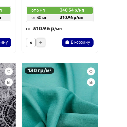
п
от 6 мп
340.54 р/мп
п
от 30 мп
310.96 р/мп
310.96 р
от
/мп
зину
В корзину
130 гр/м²