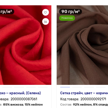
 гр/м²
90 гр/м²
Новинка
охо — красный, (Селена)
Сетка стрейч, цвет — корич
2000000087061
2000000092171
в:
85% вискоза; 15% нейлон
Состав:
92% нейлон, 8% спанд