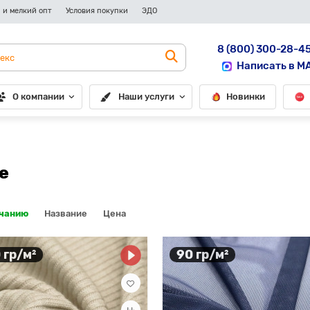
 и мелкий опт
Условия покупки
ЭДО
8 (800) 300-28-4
Написать в M
О компании
Наши услуги
Новинки
е
лчанию
Название
Цена
 гр/м²
90 гр/м²