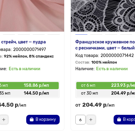
 стрейч, цвет — пудра
Французское кружевное по
с ресничками, цвет — белый
2000000071497
2000000071442
в:
92% нейлон, 8% спандекс
Состав:
100% нейлон
Есть в наличии
Есть в наличии
6 мп
158.86 р/мп
от 6 мп
223.93 р/м
35 мп
144.50 р/мп
от 30 мп
204.49 р/м
44.50 р
204.49 р
от
/мп
/мп
В корзину
В кор