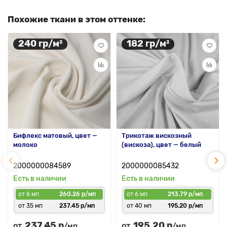
Похожие ткани в этом оттенке:
240 гр/м²
182 гр/м²
Бифлекс матовый, цвет —
Трикотаж вискозный
молоко
(вискоза), цвет — белый
2000000084589
2000000085432
Есть в наличии
Есть в наличии
от 6 мп
260.26 р/мп
от 6 мп
213.79 р/мп
от 35 мп
237.45 р/мп
от 40 мп
195.20 р/мп
237.45 р
195.20 р
от
от
/мп
/мп