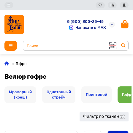
8 (800) 300-28-45
Написать в MAX
Гофре
Велюр гофре
Мраморный
Однотонный
Принтовой
Гофр
(креш)
стрейч
Фильтр по тканям