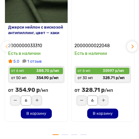
Джерси нейлон с вискозой
антипиллинг, цвет — хаки
2000000033310
2000000022048
Есть в наличии
Есть в наличии
5.0
1 отзыв
от 6 мп
388.70 р/мп
от 6 мп
359.97 р/мп
от 50 мп
354.90 р/мп
от 30 мп
328.71 р/мп
354.90 р
328.71 р
от
от
/мп
/мп
В корзину
В корзину