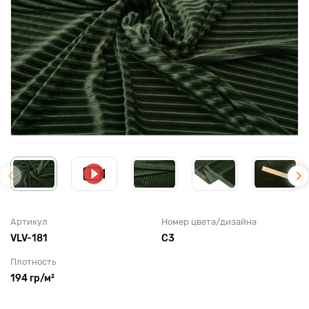
Артикул
Номер цвета/дизайна
VLV-181
С3
Плотность
194 гр/м²