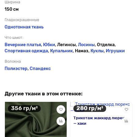
Ширина
150 см
Гладкокрашенные
Однотонная ткань
Что шьют:
Вечерние платья
,
Юбки
, Легинсы,
Лосины
, Отделка,
Спортивная одежда
,
Купальник
, Намаз,
Куклы
,
Игрушки
Волокна
Полиэстер
,
Спандекс
Другие ткани в этом оттенке:
356 гр/м²
280 гр/м²
Трикотаж жаккард люрекс
— хаки