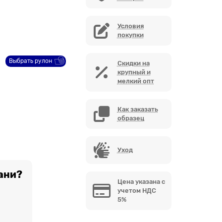
Условия
покупки
Выбрать рулон
Скидки на
крупный и
мелкий опт
Как заказать
образец
Уход
ани?
Цена указана с
учетом НДС
5%