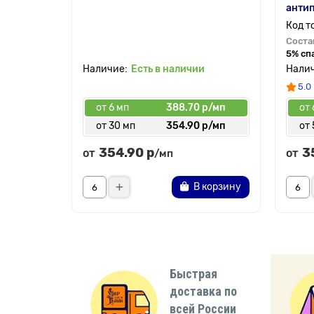
антип
Соста
5% сп
Есть в наличии
5.0
от 6 мп
388.70 р/мп
от 
от 30 мп
354.90 р/мп
от 
354.90 р
3
от
от
/мп
В корзину
Быстрая
доставка по
всей России