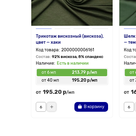
Трикотаж вискозный (вискоза),
Шелк
цвет — хаки
— тем
2000000006161
Состав:
92% вискоза, 8% спандекс
Соста
Есть в наличии
от 6 мп
213.79 р/мп
от 
от 40 мп
195.20 р/мп
от 
195.20 р
1
от
от
/мп
В корзину