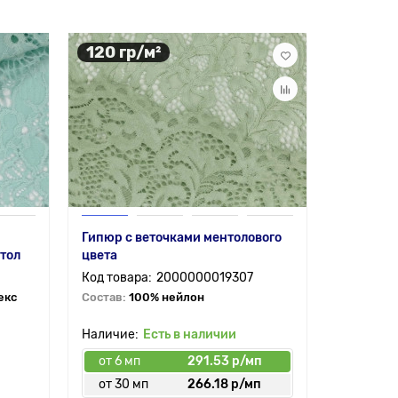
120 гр/м²
90 гр/
Гипюр с веточками ментолового
Гипюр с
нтол
цвета
узорами 
цвет — м
2000000019307
екс
Состав:
100% нейлон
Состав:
1
Есть в наличии
от 6 мп
291.53 р/мп
от 6 мп
от 30 мп
266.18 р/мп
от 30 