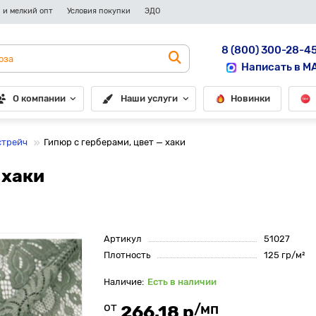
 и мелкий опт
Условия покупки
ЭДО
8 (800) 300-28-4
Написать в M
О компании
Наши услуги
Новинки
стрейч
Гипюр с герберами, цвет — хаки
 хаки
Артикул
51027
Плотность
125 гр/м²
Есть в наличии
от
/мп
266.18 р