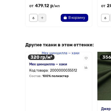
479.12 р
2
от
от
/мп
В корзину
Другие ткани в этом оттенке:
320 гр/м²
356
Мех шиншилла — хаки
2000000035512
Состав:
100% полиэстер
Джерс