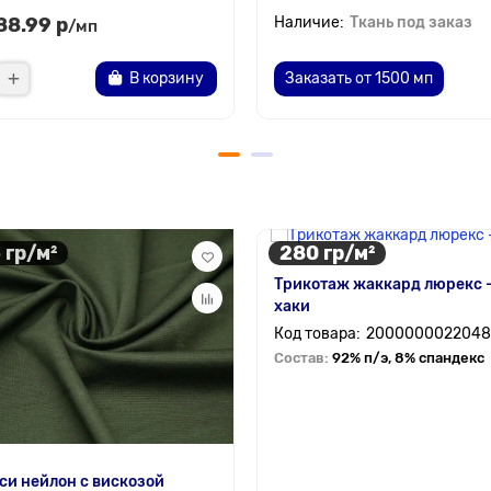
88.99 р
Ткань под заказ
/мп
В корзину
Заказать от 1500 мп
 гр/м²
280 гр/м²
Трикотаж жаккард люрекс 
хаки
2000000022048
Состав:
92% п/э, 8% спандекс
и нейлон с вискозой