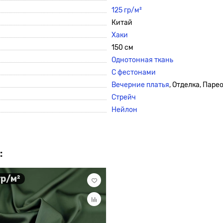
125 гр/м²
Китай
Хаки
150 см
Однотонная ткань
С фестонами
Вечерние платья
, Отделка, Паре
Стрейч
Нейлон
:
гр/м²