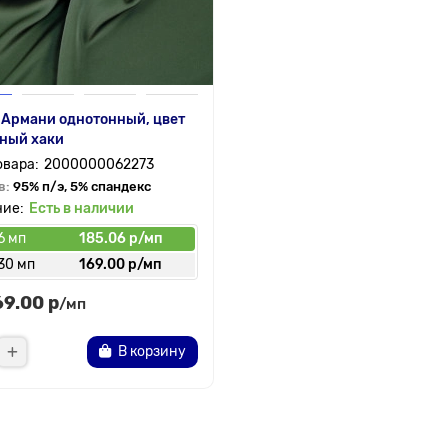
 Армани однотонный, цвет
ный хаки
2000000062273
в:
95% п/э, 5% спандекс
Есть в наличии
6 мп
185.06 р/мп
30 мп
169.00 р/мп
69.00 р
/мп
В корзину