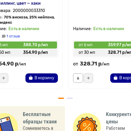
иллинг, цвет — хаки
2000000033310
в:
70% вискоза, 25% нейлона,
андекс
Есть в наличии
Есть в наличии
1 отзыв
6 мп
388.70 р/мп
от 6 мп
359.97 р/м
50 мп
354.90 р/мп
от 30 мп
328.71 р/м
54.90 р
328.71 р
от
/мп
/мп
В корзину
В кор
Бесплатные
Конкурент
образцы ткани
цены
Сомневаетесь в
Работаем