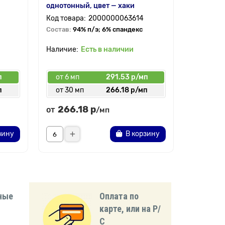
однотонный, цвет — хаки
— хаки
2000000063614
Состав:
94% п/э; 6% спандекс
Состав:
9
Есть в наличии
п
от 6 мп
291.53 р/мп
от 6 мп
п
от 30 мп
266.18 р/мп
от 30 
266.18 р
239.
от
от
/мп
зину
В корзину
ные
Оплата по
карте, или на Р/
С