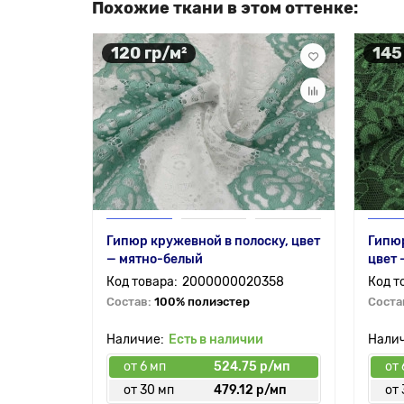
Похожие ткани в этом оттенке:
120 гр/м²
145
Гипюр кружевной в полоску, цвет
Гипюр
— мятно-белый
цвет 
2000000020358
Состав:
100% полиэстер
Соста
Есть в наличии
от 6 мп
524.75 р/мп
от 
от 30 мп
479.12 р/мп
от 