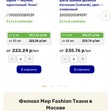
Барби — черный,
Шелк Армани двойной
однотонный "Коко"
Катионик (Cationik), цвет —
оливковый
2000000089539
2000000089591
Есть в наличии
Есть в наличии
от 6 мп
243.36 р/мп
от 6 мп
258.57 р/мп
от 50 мп
222.24 р/мп
от 65 мп
235.76 р/мп
222.24 р
235.76 р
от
от
/мп
/мп
В корзину
В корзину
Филиал Мир Fashion Ткани в
Москве