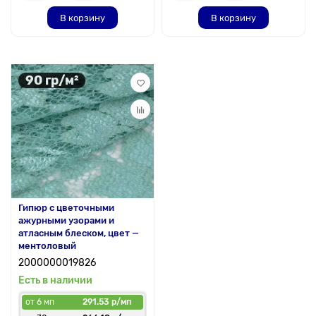
В корзину
В корзину
90 гр/м²
Гипюр с цветочными
ажурными узорами и
атласным блеском, цвет —
ментоловый
2000000019826
Есть в наличии
от 6 мп
291.53 р/мп