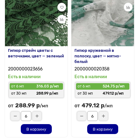
Гипюр стрейч цветы с
Гипюр кружевной в
веточками, цвет — зеленый
полоску, цвет — мятно-
белый
2000000023656
2000000020358
Есть в наличии
Есть в наличии
от 6 мп
316.03 р/мп
от 6 мп
524.75 р/мп
от 30 мп
288.99 р/мп
от 30 мп
479.12 р/мп
288.99 р
479.12 р
от
от
/мп
/мп
В корзину
В корзину