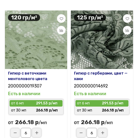
120 гр/м²
125 гр/м²
Гипюр с веточками
Гипюр с герберами, цвет —
ментолового цвета
хаки
2000000019307
2000000014692
Есть в наличии
Есть в наличии
от 6 мп
291.53 р/мп
от 6 мп
291.53 р/мп
от 30 мп
266.18 р/мп
от 30 мп
266.18 р/мп
266.18 р
266.18 р
от
от
/мп
/мп