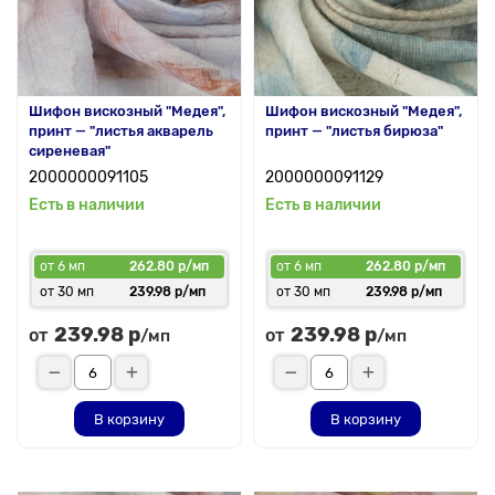
Шифон вискозный "Медея",
Шифон вискозный "Медея",
принт — "листья акварель
принт — "листья бирюза"
сиреневая"
2000000091105
2000000091129
Есть в наличии
Есть в наличии
от 6 мп
262.80 р/мп
от 6 мп
262.80 р/мп
от 30 мп
239.98 р/мп
от 30 мп
239.98 р/мп
239.98 р
239.98 р
от
от
/мп
/мп
В корзину
В корзину