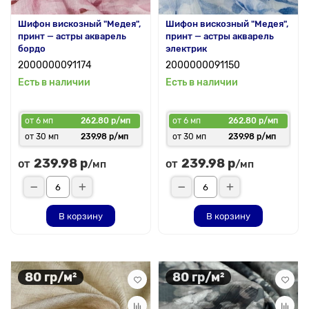
Шифон вискозный "Медея",
Шифон вискозный "Медея",
принт — астры акварель
принт — астры акварель
бордо
электрик
2000000091174
2000000091150
Есть в наличии
Есть в наличии
от 6 мп
262.80 р/мп
от 6 мп
262.80 р/мп
от 30 мп
239.98 р/мп
от 30 мп
239.98 р/мп
239.98 р
239.98 р
от
от
/мп
/мп
В корзину
В корзину
80 гр/м²
80 гр/м²