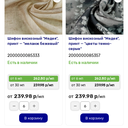
Шифон вискозный "Медея",
Шифон вискозный "Медея",
принт — "меланж бежевый"
принт — "цветы темно-
серые"
2000000085333
2000000085357
Есть в наличии
Есть в наличии
от 6 мп
262.80 р/мп
от 6 мп
262.80 р/мп
от 30 мп
239.98 р/мп
от 30 мп
239.98 р/мп
239.98 р
239.98 р
от
от
/мп
/мп
В корзину
В корзину