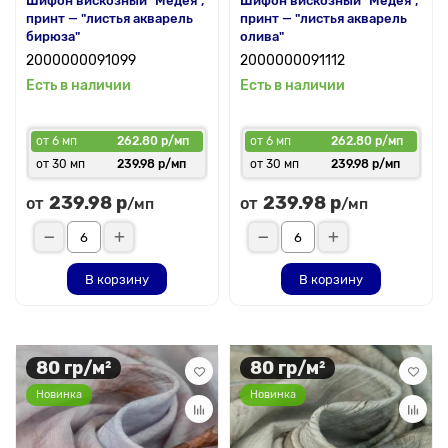
Шифон вискозный "Медея",
Шифон вискозный "Медея",
принт — "листья акварель
принт — "листья акварель
бирюза"
олива"
2000000091099
2000000091112
Есть в наличии
Есть в наличии
от 6 мп
262.80 р/мп
от 6 мп
262.80 р/мп
от 30 мп
239.98 р/мп
от 30 мп
239.98 р/мп
239.98 р
239.98 р
от
от
/мп
/мп
В корзину
В корзину
80 гр/м²
80 гр/м²
Новинка
Новинка