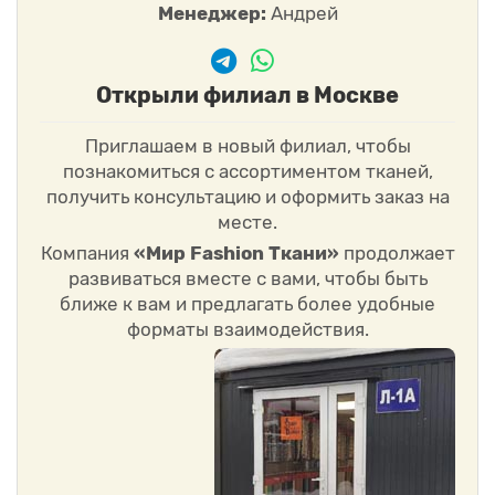
Менеджер:
Андрей
деликатная стирка при низких температурах;
использование мягких моющих средств;
сушка в расправленном виде;
глажка на минимальном температурном режиме через
Открыли филиал в Москве
ткань или с паром.
Бережный уход поможет сохранить мягкость материала,
Приглашаем в новый филиал, чтобы
форму изделия и насыщенность рисунка.
познакомиться с ассортиментом тканей,
Почему стоит выбрать ткань Медея?
получить консультацию и оформить заказ на
месте.
Ткань Медея (шифон)
— это отличный выбор для тех, кто
ценит лёгкость, комфорт и элегантность. Материал красиво
Компания
«Мир Fashion Ткани»
продолжает
драпируется, приятен к телу и позволяет создавать
развиваться вместе с вами, чтобы быть
эффектные женственные образы для любого сезона.
ближе к вам и предлагать более удобные
Благодаря сочетанию вискозы и нейлона ткань остаётся
форматы взаимодействия.
практичной, долговечной и удобной в работе, что делает её
востребованной как среди профессионалов, так и среди
любителей шитья.