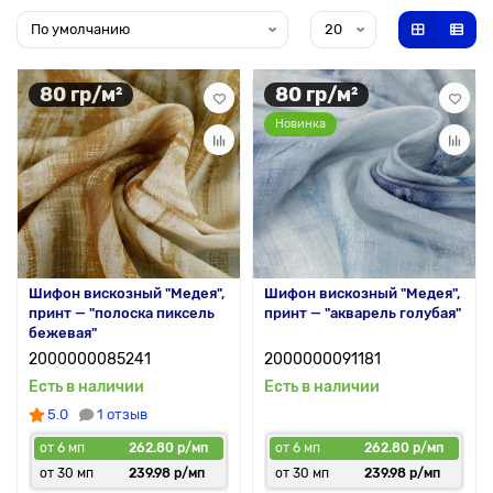
80 гр/м²
80 гр/м²
Новинка
Шифон вискозный "Медея",
Шифон вискозный "Медея",
принт — "полоска пиксель
принт — "акварель голубая"
бежевая"
2000000085241
2000000091181
Есть в наличии
Есть в наличии
5.0
1 отзыв
от 6 мп
262.80 р/мп
от 6 мп
262.80 р/мп
от 30 мп
239.98 р/мп
от 30 мп
239.98 р/мп