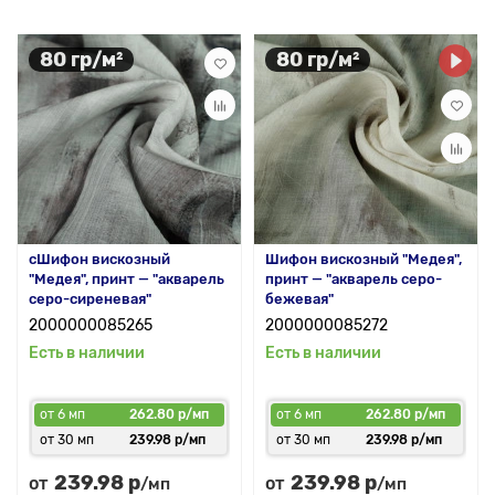
80 гр/м²
80 гр/м²
сШифон вискозный
Шифон вискозный "Медея",
"Медея", принт — "акварель
принт — "акварель серо-
серо-сиреневая"
бежевая"
2000000085265
2000000085272
Есть в наличии
Есть в наличии
от 6 мп
262.80 р/мп
от 6 мп
262.80 р/мп
от 30 мп
239.98 р/мп
от 30 мп
239.98 р/мп
239.98 р
239.98 р
от
от
/мп
/мп