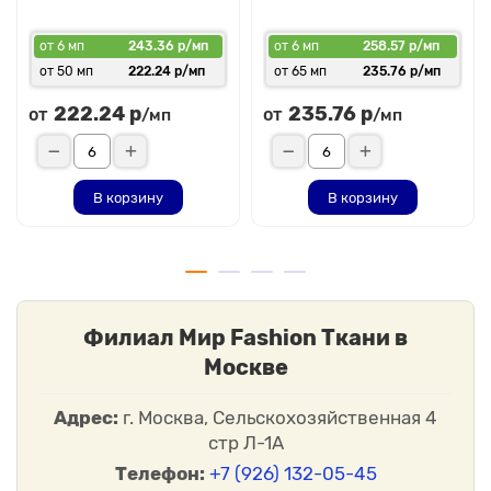
Изделия из Медеи смотрятся изящно, визуально облегчают
силуэт и добавляют образу лёгкость.
от 6 мп
243.36 р/мп
от 6 мп
258.57 р/мп
Что можно сшить из ткани Медея?
от 50 мп
222.24 р/мп
от 65 мп
235.76 р/мп
Шифон Медея прекрасно подходит для создания
222.24 р
235.76 р
от
от
/мп
/мп
разнообразной одежды и декоративных элементов. Из неё
часто шьют:
платья и сарафаны;
блузки и рубашки;
В корзину
В корзину
туники;
юбки и многослойные модели;
воздушные рукава и вставки;
накидки и лёгкие кейпы;
романтичную и вечернюю одежду.
Особенно эффектно ткань смотрится в изделиях свободного
Филиал Мир Fashion Ткани в
кроя, где можно подчеркнуть её струящуюся фактуру и
Москве
воздушность.
Особенности ухода за тканью
Адрес:
г. Москва, Сельскохозяйственная 4
Чтобы изделия из ткани Медея долго сохраняли
стр Л-1А
привлекательный внешний вид, рекомендуется соблюдать
Телефон:
+7 (926) 132-05-45
простые правила ухода: