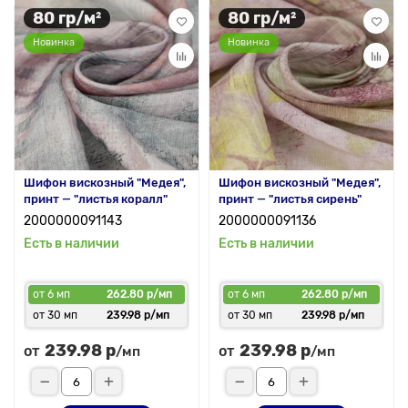
80 гр/м²
80 гр/м²
Новинка
Новинка
Шифон вискозный "Медея",
Шифон вискозный "Медея",
принт — "листья коралл"
принт — "листья сирень"
2000000091143
2000000091136
Есть в наличии
Есть в наличии
от 6 мп
262.80 р/мп
от 6 мп
262.80 р/мп
от 30 мп
239.98 р/мп
от 30 мп
239.98 р/мп
239.98 р
239.98 р
от
от
/мп
/мп