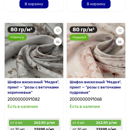
В корзину
В корзину
80 гр/м²
80 гр/м²
Новинка
Новинка
Шифон вискозный "Медея",
Шифон вискозный "Медея",
принт — "розы с веточками
принт — "розы с веточками
коричневые"
пудровые"
2000000091082
2000000091068
Есть в наличии
Есть в наличии
от 6 мп
262.80 р/мп
от 6 мп
262.80 р/мп
от 30 мп
239.98 р/мп
от 30 мп
239.98 р/мп