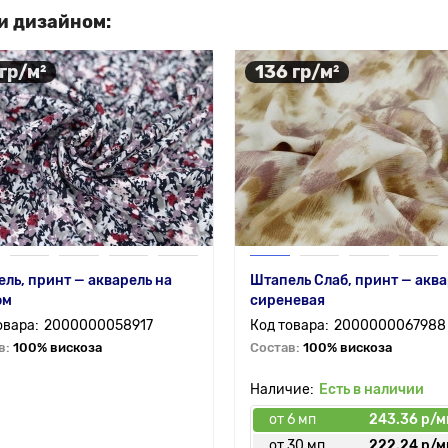
и дизайном:
 гр/м²
136 гр/м²
ль, принт — акварель на
Штапель Слаб, принт — акв
ом
сиреневая
2000000058917
2000000067988
в:
100% вискоза
Состав:
100% вискоза
Есть в наличии
от 6 мп
243.36 р/м
от 30 мп
222.24 р/м