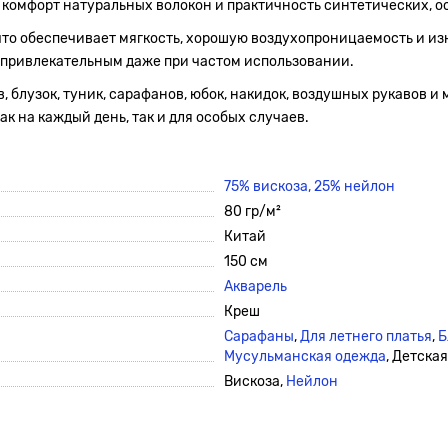
комфорт натуральных волокон и практичность синтетических, ос
 что обеспечивает мягкость, хорошую воздухопроницаемость и из
я привлекательным даже при частом использовании.
, блузок, туник, сарафанов, юбок, накидок, воздушных рукавов 
к на каждый день, так и для особых случаев.
75% вискоза, 25% нейлон
80 гр/м²
Китай
150 см
Акварель
Креш
Сарафаны
,
Для летнего платья
,
Б
Мусульманская одежда
, Детска
Вискоза,
Нейлон