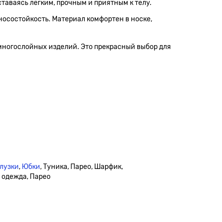
таваясь лёгким, прочным и приятным к телу.
носостойкость. Материал комфортен в носке,
и многослойных изделий. Это прекрасный выбор для
лузки
,
Юбки
, Туника, Парео, Шарфик,
я одежда, Парео