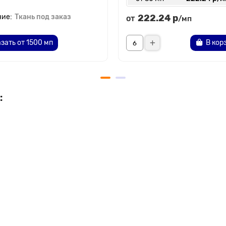
Ткань под заказ
222.24 р
от
/мп
зать от 1500 мп
В кор
: