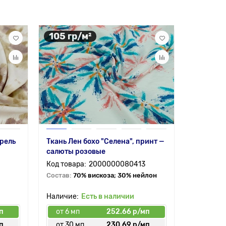
105 гр/м²
80 гр/
арель
Ткань Лен бохо "Селена", принт —
Шифон ви
салюты розовые
принт — 
темно-се
2000000080413
Состав:
70% вискоза; 30% нейлон
Состав:
7
Есть в наличии
п
от 6 мп
252.66 р/мп
от 6 мп
п
от 30 мп
230.69 р/мп
от 30 