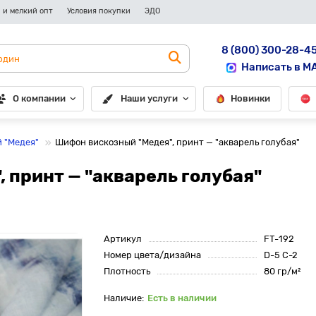
 и мелкий опт
Условия покупки
ЭДО
8 (800) 300-28-4
Написать в M
О компании
Наши услуги
Новинки
 "Медея"
Шифон вискозный "Медея", принт — "акварель голубая"
 принт — "акварель голубая"
Артикул
FT-192
Номер цвета/дизайна
D-5 C-2
Плотность
80 гр/м²
Есть в наличии