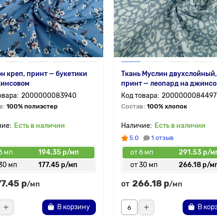
 креп, принт — букетики
Ткань Муслин двухслойный,
жинсовом
принт — леопард на джинс
2000000083940
2000000084497
в:
100% полиэстер
Состав:
100% хлопок
Есть в наличии
Есть в наличии
5.0
1 отзыв
6 мп
194.35 р/мп
от 6 мп
291.53 р/м
30 мп
177.45 р/мп
от 30 мп
266.18 р/м
77.45 р
266.18 р
от
/мп
/мп
В корзину
В кор