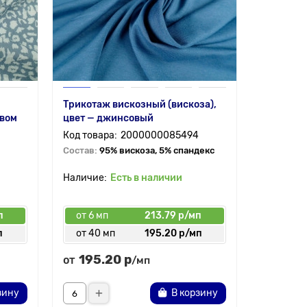
Трикотаж вискозный (вискоза),
Муслин —
овом
цвет — джинсовый
двухсло
2000000085494
Состав:
95% вискоза, 5% спандекс
Состав:
1
Есть в наличии
п
от 6 мп
213.79 р/мп
от 6 мп
п
от 40 мп
195.20 р/мп
от 30 
195.20 р
177.
от
от
/мп
зину
В корзину