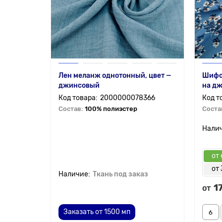
Лен меланж однотонный, цвет —
Шифон
джинсовый
на д
2000000078366
Состав:
100% полиэстер
Соста
от 
от 
Ткань под заказ
1
от
Заказать от 1500 мп