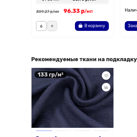
96.33 р
/мп
309.27 р
/мп
В корзину
Зака
Рекомендуемые ткани на подкладку
133 гр/м²