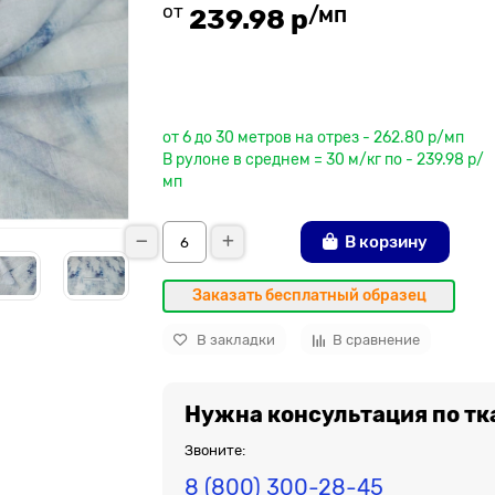
от
/мп
239.98 р
До рулона еще
от 6 до 30 метров на отрез - 262.80 р/мп
В рулоне в среднем = 30 м/кг по - 239.98 р/
мп
В корзину
Заказать бесплатный образец
В закладки
В сравнение
Нужна консультация по тк
Звоните:
8 (800) 300-28-45