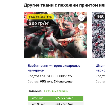
Другие ткани с похожим принтом ил
115
Ваша скидка -69%
226 гр/м²
Барби принт — город акварелью
Штапе
на черном
черн
2000000016719
Состав:
95% п/э, 5% спандекс
Соста
Есть в наличии
от 6 мп
96.33 р/мп
от 30 мп
88.73 р/мп