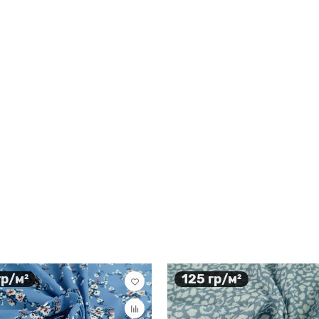
гр/м²
125 гр/м²