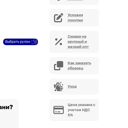
Условия
покупки
Скидки на
крупный и
Выбрать рулон
мелкий опт
Как заказать
образец
Уход
Цена указана с
ани?
учетом НДС
5%