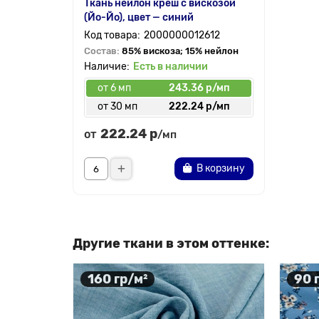
Ткань нейлон креш с вискозой
(Йо-Йо), цвет — синий
2000000012612
Состав:
85% вискоза; 15% нейлон
Есть в наличии
от 6 мп
243.36 р/мп
от 30 мп
222.24 р/мп
222.24 р
от
/мп
В корзину
Другие ткани в этом оттенке:
160 гр/м²
90 