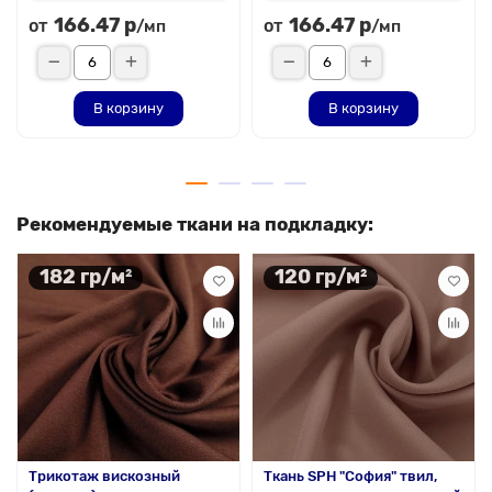
166.47 р
166.47 р
от
от
/мп
/мп
В корзину
В корзину
Рекомендуемые ткани на подкладку:
182 гр/м²
120 гр/м²
Трикотаж вискозный
Ткань SPH "София" твил,