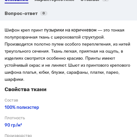
Вопрос-ответ
0
Шифон креп принт
пузырики на коричневом
— это тонкая
полупрозрачная ткань с шероховатой структурой.
Производится полотно путем особого переплетения, из нитей
треугольного сечения. Ткань легкая, приятная на ощупь, в
изделиях смотрится особенно красиво. Принты имеют
устойчивый окрас и не линяют. Шьют из принтового крепового
шифона платья, юбки, блузки, сарафаны, платки, парео,
шарфики.
Свойства ткани
Состав
100% полиэстер
Плотность
90 гр/м²
Производство