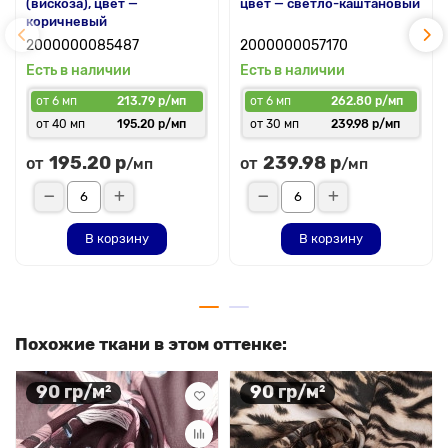
(вискоза), цвет —
цвет — светло-каштановый
коричневый
2000000085487
2000000057170
Есть в наличии
Есть в наличии
от 6 мп
213.79 р/мп
от 6 мп
262.80 р/мп
от 40 мп
195.20 р/мп
от 30 мп
239.98 р/мп
195.20 р
239.98 р
от
от
/мп
/мп
В корзину
В корзину
Похожие ткани в этом оттенке:
90 гр/м²
90 гр/м²