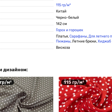
115 гр/м²
Китай
Черно-белый
142 см
Горох и горошек
Платья,
Сарафаны
,
Для летнего 
Пижамы
, Летние брюки,
Хиджаб
Вискоза
и дизайном:
 гр/м²
115 гр/м²