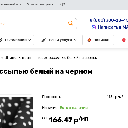
 и мелкий опт
Условия покупки
ЭДО
8 (800) 300-28-4
Написать в M
О компании
Наши услуги
Новинки
Штапель, принт — горох россыпью белый на черном
оссыпью белый на черном
Плотность
115 гр/м²
Есть в наличии
от
/мп
166.47 р