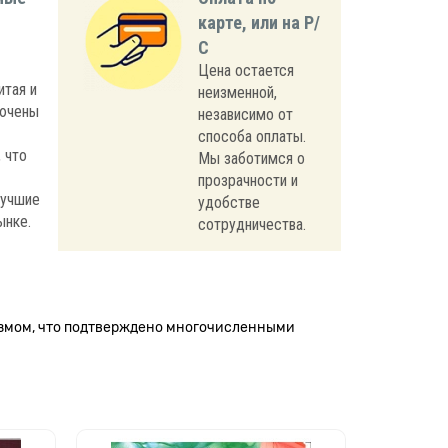
карте, или на Р/
С
Цена остается
итая и
неизменной,
лючены
независимо от
способа оплаты.
 что
Мы заботимся о
прозрачности и
лучшие
удобстве
ынке.
сотрудничества.
измом, что подтверждено многочисленными