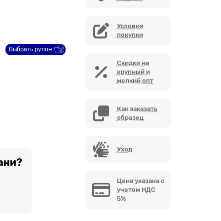
Условия
покупки
Выбрать рулон
Скидки на
крупный и
мелкий опт
Как заказать
образец
Уход
ани?
Цена указана с
учетом НДС
5%