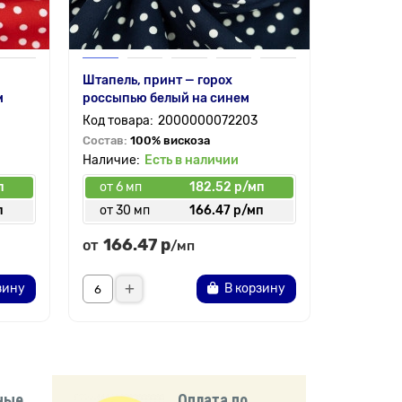
Штапель, принт — горох
Атлас стр
м
россыпью белый на синем
неоновый
2000000072203
Состав:
100% вискоза
Состав:
9
Есть в наличии
п
от 6 мп
182.52 р/мп
от 6 мп
п
от 30 мп
166.47 р/мп
от 30 
166.47 р
204.
от
от
/мп
зину
В корзину
ные
Оплата по