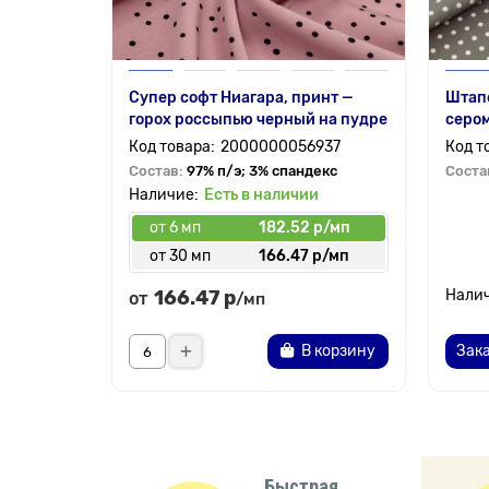
Супер софт Ниагара, принт —
Штапе
горох россыпью черный на пудре
сером
2000000056937
Состав:
97% п/э; 3% спандекс
Соста
Есть в наличии
от 6 мп
182.52 р/мп
от 30 мп
166.47 р/мп
166.47 р
от
/мп
В корзину
Зака
Быстрая