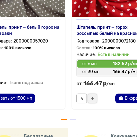
ль, принт — белый горох на
Штапель, принт — горох
 хаки
россыпью белый на красно
2000000059020
2000000072180
в:
100% вискоза
Состав:
100% вискоза
Есть в наличии
от 6 мп
182.52 р/м
от 30 мп
166.47 р/м
Ткань под заказ
166.47 р
от
/мп
зать от 1500 мп
В кор
Бесплатные
Конкурент