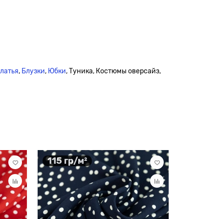
платья
,
Блузки
,
Юбки
, Туника, Костюмы оверсайз,
115 гр/м²
96 гр/