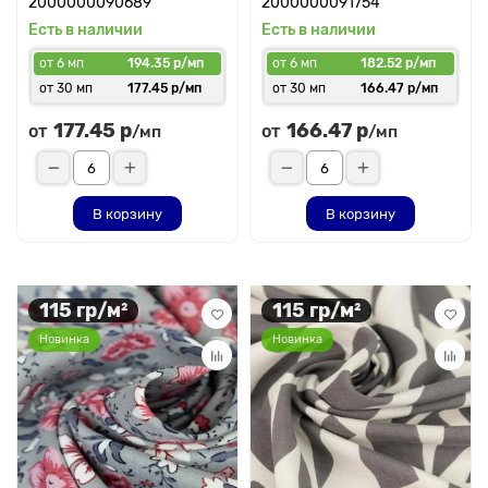
2000000090689
2000000091754
Есть в наличии
Есть в наличии
от 6 мп
194.35 р/мп
от 6 мп
182.52 р/мп
от 30 мп
177.45 р/мп
от 30 мп
166.47 р/мп
177.45 р
166.47 р
от
от
/мп
/мп
В корзину
В корзину
115 гр/м²
115 гр/м²
Новинка
Новинка