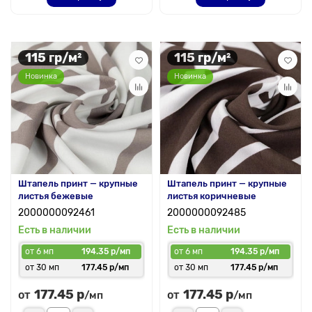
115 гр/м²
115 гр/м²
Новинка
Новинка
Штапель принт — крупные
Штапель принт — крупные
листья бежевые
листья коричневые
2000000092461
2000000092485
Есть в наличии
Есть в наличии
от 6 мп
194.35 р/мп
от 6 мп
194.35 р/мп
от 30 мп
177.45 р/мп
от 30 мп
177.45 р/мп
177.45 р
177.45 р
от
от
/мп
/мп