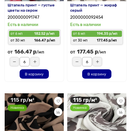
Штапель принт — густые
Штапель принт — жираф
цветы на сером
серый
2000000091747
2000000092454
Есть в наличии
Есть в наличии
от 6 мп
182.52 р/мп
от 6 мп
194.35 р/мп
от 30 мп
166.47 р/мп
от 30 мп
177.45 р/мп
166.47 р
177.45 р
от
от
/мп
/мп
В корзину
В корзину
115 гр/м²
115 гр/м²
Новинка
Новинка