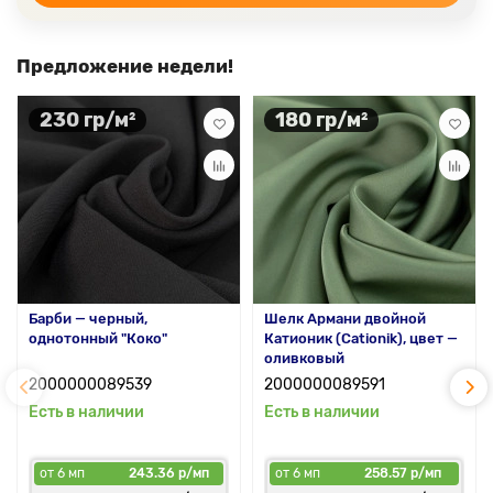
Предложение недели!
230 гр/м²
180 гр/м²
Барби — черный,
Шелк Армани двойной
однотонный "Коко"
Катионик (Cationik), цвет —
оливковый
2000000089539
2000000089591
Есть в наличии
Есть в наличии
от 6 мп
243.36 р/мп
от 6 мп
258.57 р/мп