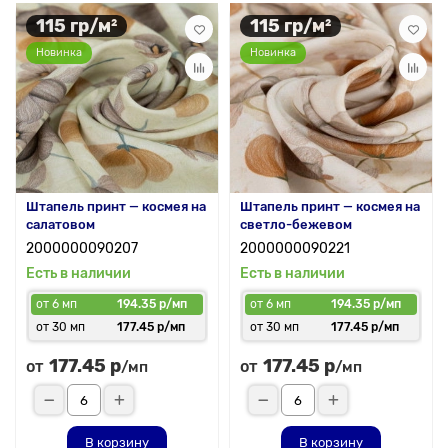
115 гр/м²
115 гр/м²
Новинка
Новинка
Штапель принт — космея на
Штапель принт — космея на
салатовом
светло-бежевом
2000000090207
2000000090221
Есть в наличии
Есть в наличии
от 6 мп
194.35 р/мп
от 6 мп
194.35 р/мп
от 30 мп
177.45 р/мп
от 30 мп
177.45 р/мп
177.45 р
177.45 р
от
от
/мп
/мп
В корзину
В корзину