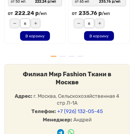
от 50 мп
222.24 р/мп
от 65 мп
235.76 р/мп
222.24 р
235.76 р
от
от
/мп
/мп
В корзину
В корзину
Филиал Мир Fashion Ткани в
Москве
Адрес:
г. Москва, Сельскохозяйственная 4
стр Л-1А
Телефон:
+7 (926) 132-05-45
Менеджер:
Андрей