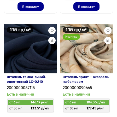
В корзину
В корзину
115 гр/м²
115 гр/м²
Новинка
Штапель темно-синий,
Штапель принт — акварель
однотонный LC-0210
на бежевом
2000000087115
2000000090665
Есть в наличии
Есть в наличии
от 6 мп
146.19 р/мп
от 6 мп
194.35 р/мп
от 30 мп
133.51 р/мп
от 30 мп
177.45 р/мп