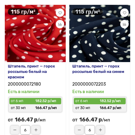
115 гр/м²
115 гр/м²
Штапель, принт — горох
Штапель, принт — горох
россыпью белый на
россыпью белый на синем
красном
2000000072180
2000000072203
Есть в наличии
Есть в наличии
от 6 мп
182.52 р/мп
от 6 мп
182.52 р/мп
от 30 мп
166.47 р/мп
от 30 мп
166.47 р/мп
166.47 р
166.47 р
от
от
/мп
/мп