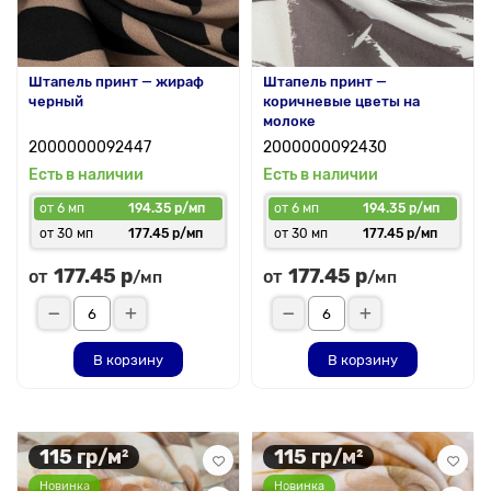
Штапель принт — жираф
Штапель принт —
черный
коричневые цветы на
молоке
2000000092447
2000000092430
Есть в наличии
Есть в наличии
от 6 мп
194.35 р/мп
от 6 мп
194.35 р/мп
от 30 мп
177.45 р/мп
от 30 мп
177.45 р/мп
177.45 р
177.45 р
от
от
/мп
/мп
В корзину
В корзину
115 гр/м²
115 гр/м²
Новинка
Новинка