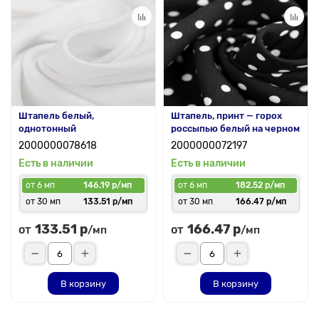
Штапель белый,
Штапель, принт — горох
однотонный
россыпью белый на черном
2000000078618
2000000072197
Есть в наличии
Есть в наличии
от 6 мп
146.19 р/мп
от 6 мп
182.52 р/мп
от 30 мп
133.51 р/мп
от 30 мп
166.47 р/мп
133.51 р
166.47 р
от
от
/мп
/мп
В корзину
В корзину