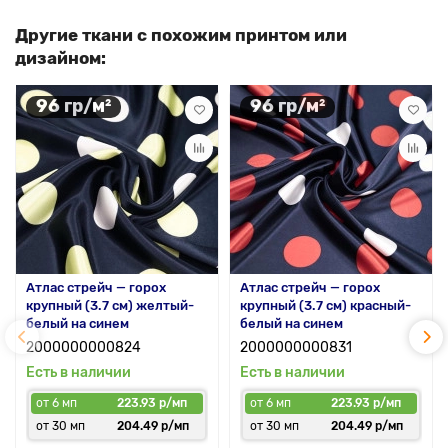
Другие ткани с похожим принтом или
дизайном:
96 гр/м²
96 гр/м²
Атлас стрейч — горох
Атлас стрейч — горох
крупный (3.7 см) желтый-
крупный (3.7 см) красный-
белый на синем
белый на синем
2000000000824
2000000000831
Есть в наличии
Есть в наличии
от 6 мп
223.93 р/мп
от 6 мп
223.93 р/мп
от 30 мп
204.49 р/мп
от 30 мп
204.49 р/мп