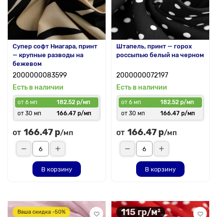
Супер софт Ниагара, принт
Штапель, принт — горох
— крупные разводы на
россыпью белый на черном
бежевом
2000000083599
2000000072197
Есть в наличии
Есть в наличии
от 6 мп
182.52 р/мп
от 6 мп
182.52 р/мп
от 30 мп
166.47 р/мп
от 30 мп
166.47 р/мп
166.47 р
166.47 р
от
от
/мп
/мп
В корзину
В корзину
115 гр/м²
Ваша скидка -50%