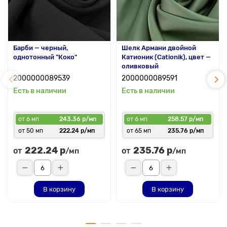
Барби — черный,
Шелк Армани двойной
однотонный "Коко"
Катионик (Cationik), цвет —
оливковый
2000000089539
2000000089591
Есть в наличии
Есть в наличии
от 6 мп
243.36 р/мп
от 6 мп
258.57 р/мп
от 50 мп
222.24 р/мп
от 65 мп
235.76 р/мп
222.24 р
235.76 р
от
от
/мп
/мп
В корзину
В корзину