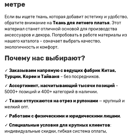
метре
Ткани красного цвета разных оттенков
Если вы ищете ткань, которая добавит эстетику и удобство,
Ткани кораллового цвета
Ткани цвета какао
обратите внимание на
Ткань для летнего платья
. Этот
Изумрудный цвет ткани
Ткани зеленого цвета
материал станет отличной основой для производства
Ткани желтого цвета
Ткани цвета индиго
аксессуаров и декора. Попробовать в работе материалы из
нашего каталога – означает выбрать качество,
Цвет ткани бордовый
Купить ткань белого цвета
экологичность и комфорт.
Цвет ткани бежевый
Почему нас выбирают?
✓
Заказываем напрямую с ведущих фабрик Китая,
Турции, Кореи и Тайваня
– без посредников.
✓
Ассортимент, насчитывающий тысячи позиций
–
5000+ позиций и 400+ категорий в наличии.
✓
Ткани отпускаются на отрез и рулонами
— крупный и
мелкий опт.
✓
Работаем с физическими и юридическими лицами
.
✓
Специальные условия для крупных клиентов
:
индивидуальные скидки, гибкая система оплаты,