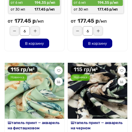
от 6 мп
194.35 р/мп
от 6 мп
194.35 р/мп
от 30 мп
177.45 р/мп
от 30 мп
177.45 р/мп
177.45 р
177.45 р
от
от
/мп
/мп
В корзину
В корзину
115 гр/м²
115 гр/м²
Новинка
Новинка
Штапель принт — акварель
Штапель принт — акварель
на фисташковом
на черном