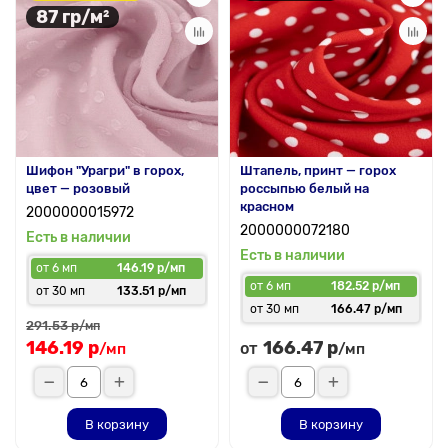
87 гр/м²
Шифон "Урагри" в горох,
Штапель, принт — горох
цвет — розовый
россыпью белый на
красном
2000000015972
2000000072180
Есть в наличии
Есть в наличии
от 6 мп
146.19 р/мп
от 6 мп
182.52 р/мп
от 30 мп
133.51 р/мп
от 30 мп
166.47 р/мп
291.53 р
/мп
146.19 р
166.47 р
от
/мп
/мп
В корзину
В корзину