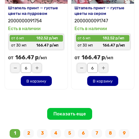
Штапель принт — густые
Штапель принт — густые
цветы на пудровом
цветы на сером
2000000091754
2000000091747
Есть в наличии
Есть в наличии
от 6 мп
182.52 р/мп
от 6 мп
182.52 р/мп
от 30 мп
166.47 р/мп
от 30 мп
166.47 р/мп
166.47 р
166.47 р
от
от
/мп
/мп
В корзину
В корзину
Показать еще
1
2
3
4
5
6
7
8
9