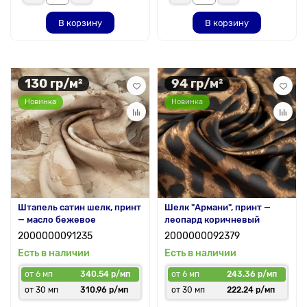
В корзину
В корзину
130 гр/м²
94 гр/м²
Новинка
Новинка
Штапель сатин шелк, принт
Шелк "Армани", принт —
— масло бежевое
леопард коричневый
2000000091235
2000000092379
Есть в наличии
Есть в наличии
от 6 мп
340.54 р/мп
от 6 мп
243.36 р/мп
от 30 мп
310.96 р/мп
от 30 мп
222.24 р/мп