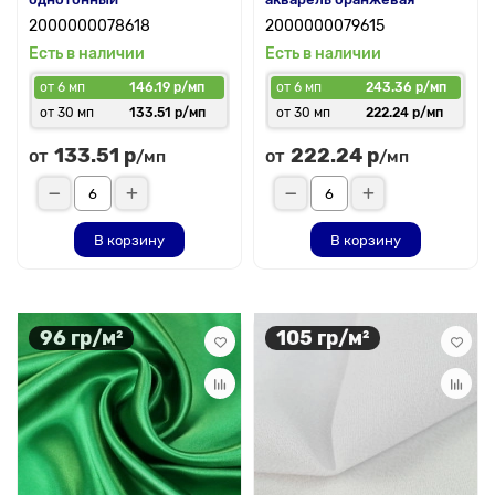
2000000078618
2000000079615
Есть в наличии
Есть в наличии
от 6 мп
146.19 р/мп
от 6 мп
243.36 р/мп
от 30 мп
133.51 р/мп
от 30 мп
222.24 р/мп
133.51 р
222.24 р
от
от
/мп
/мп
В корзину
В корзину
96 гр/м²
105 гр/м²