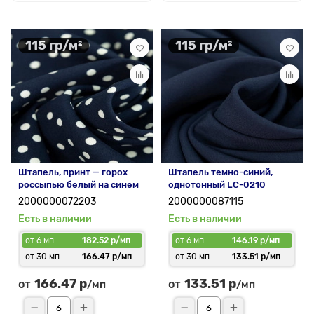
115 гр/м²
115 гр/м²
Штапель, принт — горох
Штапель темно-синий,
россыпью белый на синем
однотонный LC-0210
2000000072203
2000000087115
Есть в наличии
Есть в наличии
от 6 мп
182.52 р/мп
от 6 мп
146.19 р/мп
от 30 мп
166.47 р/мп
от 30 мп
133.51 р/мп
166.47 р
133.51 р
от
от
/мп
/мп