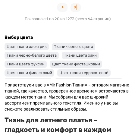
>
>|
Показано с 1 по 20 из 1273 (всего 64 страниц)
Выбор цвета
Цвет ткани электрик
Ткани черного цвета
Ткани черно-белого цвета
Ткани цвета хаки
Ткани цвета фуксии
Цвет ткани фисташковый
Цвет ткани фиолетовый
Цвет ткани терракотовый
Цвет ткани сиреневый
Цвет ткани синий и темно-синий
Приветствуем вас в «Mir Fashion Ткани» – оптовом магазине
Цвет ткани серый + оттенки: темные и светлые
тканей, где качество, проверенное временем встречаются в
каждом метре ткани. Мы собрали для вас широкий
Цвет ткани салатовый
Цвет ткани розовый
ассортимент премиального текстиля. Именно у нас вы
Ткани цвета пудра
Ткани персикового цвета
сможете реализовать стильные образы.
Ткани оранжевого цвета
Ткани оливкового цвета
Ткань для летнего платья –
Цвет ткани мятный
Ткани цвета айвори, молочные оттенки
гладкость и комфорт в каждом
Ткани лимонного цвета