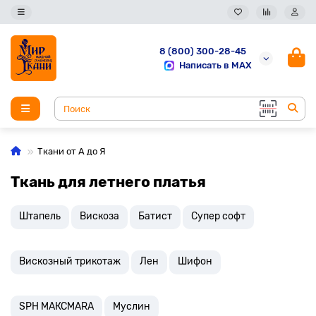
8 (800) 300-28-45
Написать в MAX
Ткани от А до Я
Ткань для летнего платья
Штапель
Вискоза
Батист
Супер софт
Вискозный трикотаж
Лен
Шифон
SPH МАКСМАRА
Муслин