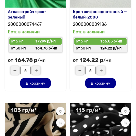
Атлас стрейч ярко-
Креп шифон однотонный —
зеленый
белый-2800
2000000074467
2000000009186
Есть в наличии
Есть в наличии
от 6 мп
179.99 р/мп
от 6 мп
136.05 р/мп
от 30 мп
164.78 р/мп
от 60 мп
124.22 р/мп
164.78 р
124.22 р
от
от
/мп
/мп
В корзину
В корзину
105 гр/м²
115 гр/м²