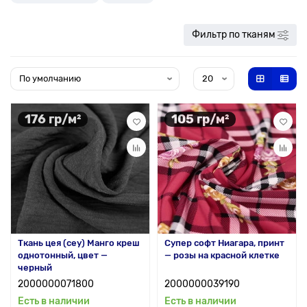
Фильтр по тканям
176 гр/м²
105 гр/м²
Ткань цея (cey) Манго креш
Супер софт Ниагара, принт
однотонный, цвет —
— розы на красной клетке
черный
2000000071800
2000000039190
Есть в наличии
Есть в наличии