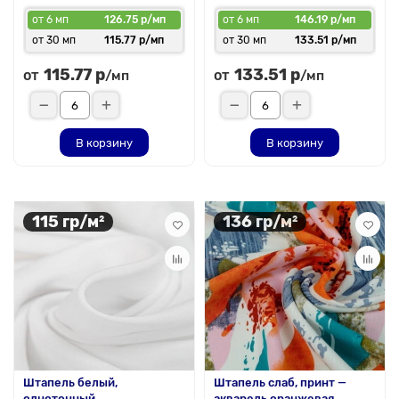
от 6 мп
126.75 р/мп
от 6 мп
146.19 р/мп
от 30 мп
115.77 р/мп
от 30 мп
133.51 р/мп
115.77 р
133.51 р
от
от
/мп
/мп
В корзину
В корзину
115 гр/м²
136 гр/м²
Штапель белый,
Штапель слаб, принт —
однотонный
акварель оранжевая