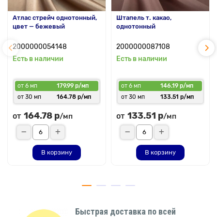
Атлас стрейч однотонный,
Штапель т. какао,
цвет — бежевый
однотонный
2000000054148
2000000087108
Есть в наличии
Есть в наличии
от 6 мп
179.99 р/мп
от 6 мп
146.19 р/мп
от 30 мп
164.78 р/мп
от 30 мп
133.51 р/мп
164.78 р
133.51 р
от
от
/мп
/мп
В корзину
В корзину
Быстрая доставка по всей