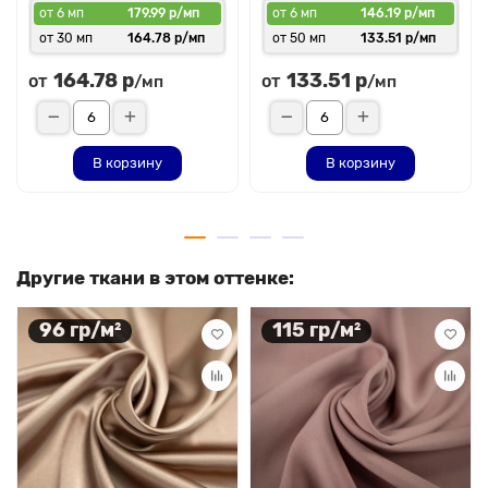
от 6 мп
179.99 р/мп
от 6 мп
146.19 р/мп
от 30 мп
164.78 р/мп
от 50 мп
133.51 р/мп
164.78 р
133.51 р
от
от
/мп
/мп
В корзину
В корзину
Другие ткани в этом оттенке:
96 гр/м²
115 гр/м²