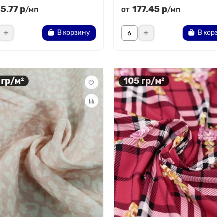
15.77 р
177.45 р
от
/мп
/мп
В корзину
В кор
 гр/м²
105 гр/м²