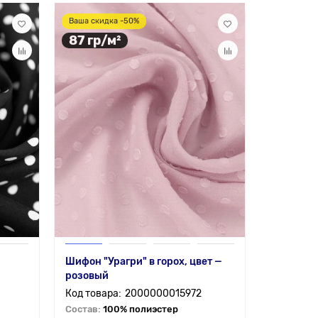
Ваша скидка -50%
87 гр/м²
Шифон "Урагри" в горох, цвет —
розовый
2000000015972
Состав:
100% полиэстер