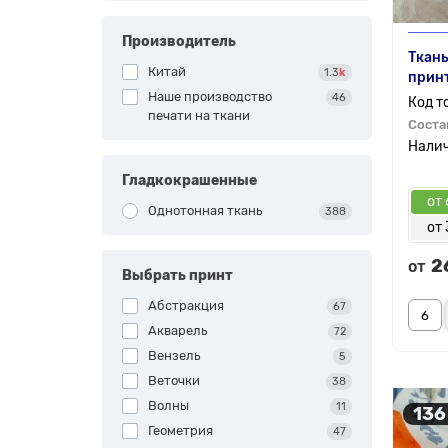
Производитель
Ткань
Китай
1.3
k
принт
Наше производство
46
печати на ткани
Соста
Гладкокрашенные
от 
Однотонная ткань
388
от 
2
от
Выбрать принт
Абстракция
67
Акварель
72
Вензель
5
Веточки
38
Волны
11
136
Геометрия
47