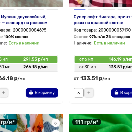
 Муслин двухслойный,
Супер софт Ниагара, принт
 — леопард на розовом
розы на красной клетке
2000000084695
2000000039190
в:
100% хлопок
Состав:
97% п/э; 3% спандекс
Есть в наличии
Есть в наличии
6 мп
291.53 р/мп
от 6 мп
146.19 р/м
30 мп
266.18 р/мп
от 30 мп
133.51 р/м
66.18 р
133.51 р
от
/мп
/мп
В корзину
В кор
 гр/м²
111 гр/м²