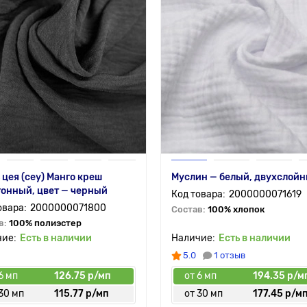
 цея (cey) Манго креш
Муслин — белый, двухслой
онный, цвет — черный
2000000071619
2000000071800
Состав:
100% хлопок
в:
100% полиэстер
Есть в наличии
Есть в наличии
5.0
1 отзыв
6 мп
126.75 р/мп
от 6 мп
194.35 р/м
30 мп
115.77 р/мп
от 30 мп
177.45 р/м