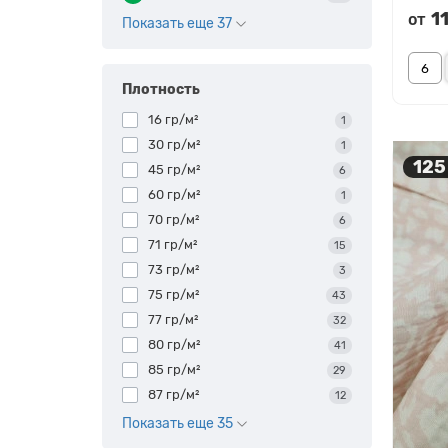
1
от
Показать еще 37
Плотность
16 гр/м²
1
30 гр/м²
1
125
45 гр/м²
6
60 гр/м²
1
70 гр/м²
6
71 гр/м²
15
73 гр/м²
3
75 гр/м²
43
77 гр/м²
32
80 гр/м²
41
85 гр/м²
29
87 гр/м²
12
Показать еще 35