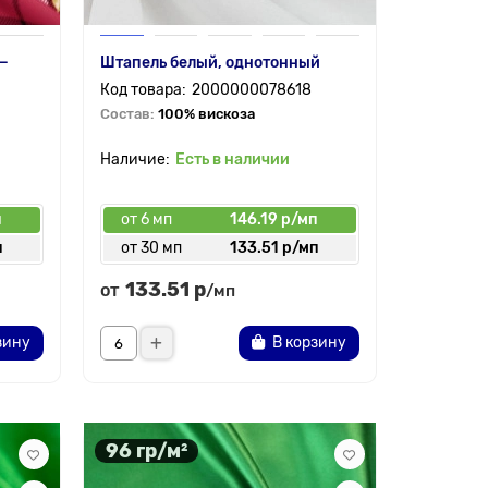
 —
Штапель белый, однотонный
2000000078618
Состав:
100% вискоза
Есть в наличии
п
от 6 мп
146.19 р/мп
п
от 30 мп
133.51 р/мп
133.51 р
от
/мп
зину
В корзину
96 гр/м²