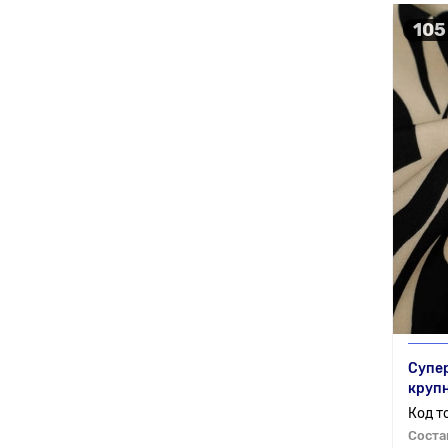
105
Супер
круп
Соста