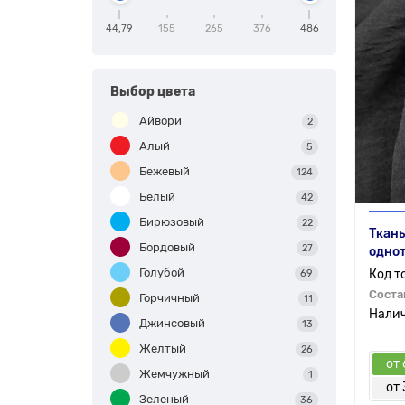
44,79
155
265
376
486
Выбор цвета
Айвори
2
Алый
5
Бежевый
124
Белый
42
Бирюзовый
22
Ткань
Бордовый
27
однот
Голубой
69
Соста
Горчичный
11
Джинсовый
13
Желтый
26
от 
Жемчужный
1
от 
Зеленый
36