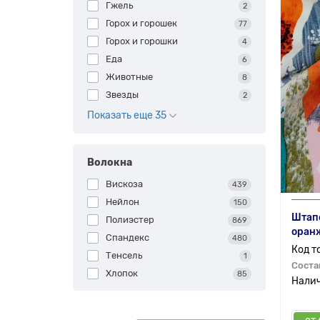
Гжель
2
Горох и горошек
77
Горох и горошки
4
Еда
6
Животные
8
Звезды
2
Показать еще 35
Волокна
Вискоза
439
Нейлон
150
Штапе
Полиэстер
869
оран
Спандекс
480
Тенсель
1
Соста
Хлопок
85