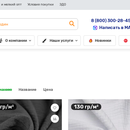
 и мелкий опт
Условия покупки
ЭДО
8 (800) 300-28-4
Написать в M
О компании
Наши услуги
Новинки
лчанию
Название
Цена
 гр/м²
130 гр/м²