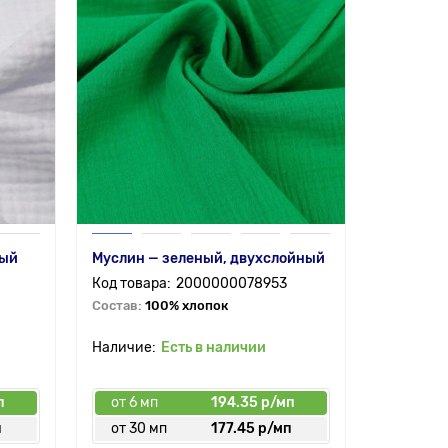
ный
Муслин — зеленый, двухслойный
2000000078953
Состав:
100% хлопок
Есть в наличии
п
от 6 мп
194.35 р/мп
п
от 30 мп
177.45 р/мп