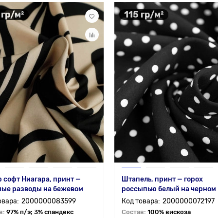
 гр/м²
115 гр/м²
 софт Ниагара, принт —
Штапель, принт — горох
ные разводы на бежевом
россыпью белый на черном
2000000083599
2000000072197
в:
97% п/э; 3% спандекс
Состав:
100% вискоза