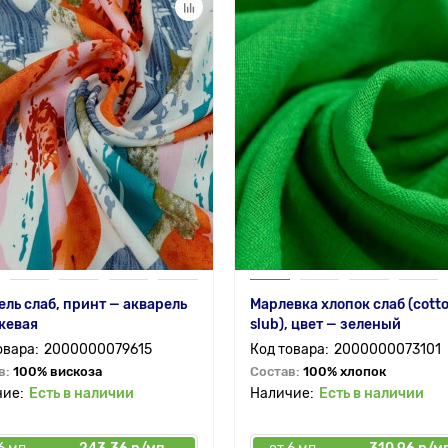
ль слаб, принт — акварель
Марлевка хлопок слаб (cott
жевая
slub), цвет — зеленый
2000000079615
2000000073101
в:
100% вискоза
Состав:
100% хлопок
Есть в наличии
Есть в наличии