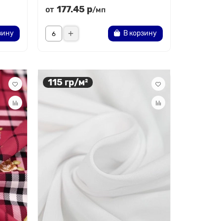
177.45 р
от
/мп
зину
В корзину
115 гр/м²