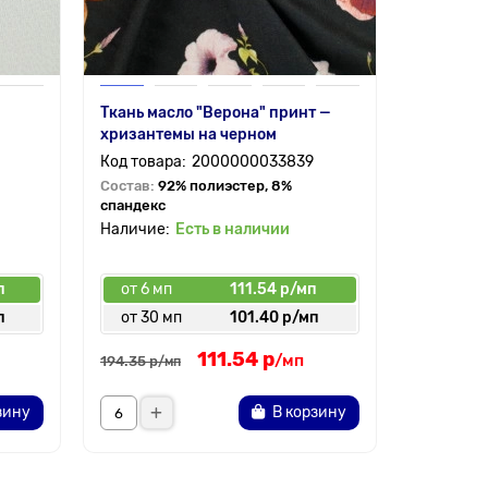
Ткань масло "Верона" принт —
хризантемы на черном
2000000033839
Состав:
92% полиэстер, 8%
спандекс
Есть в наличии
п
от 6 мп
111.54 р/мп
п
от 30 мп
101.40 р/мп
111.54 р
/мп
194.35 р
/мп
зину
В корзину