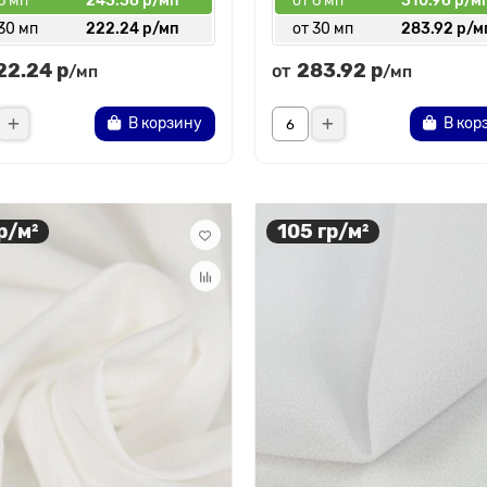
6 мп
243.36 р/мп
от 6 мп
310.96 р/м
30 мп
222.24 р/мп
от 30 мп
283.92 р/м
22.24 р
283.92 р
от
/мп
/мп
В корзину
В кор
р/м²
105 гр/м²