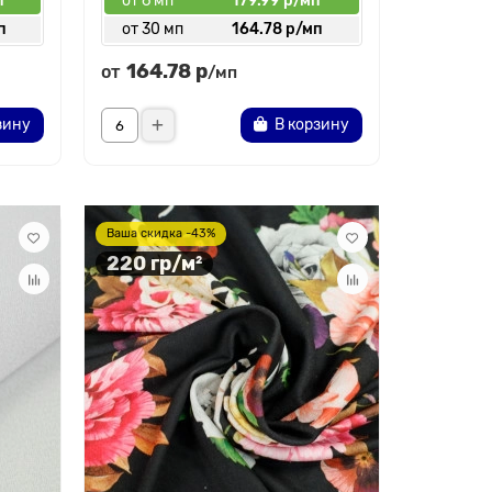
п
от 6 мп
179.99 р/мп
п
от 30 мп
164.78 р/мп
164.78 р
от
/мп
зину
В корзину
Ваша скидка -43%
220 гр/м²