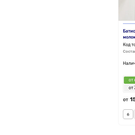
Батис
моло
Соста
от 
от 
1
от