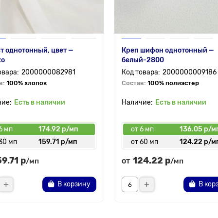
т однотонный, цвет —
Креп шифон однотонный —
ко
белый-2800
2000000082981
2000000009186
в:
100% хлопок
Состав:
100% полиэстер
Есть в наличии
Есть в наличии
6 мп
174.92 р/мп
от 6 мп
136.05 р/м
30 мп
159.71 р/мп
от 60 мп
124.22 р/м
59.71 р
124.22 р
от
/мп
/мп
В корзину
В кор